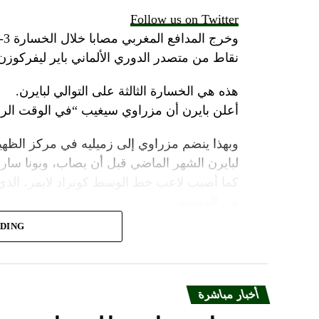
Follow us on Twitter
نقاط من متصدر الدوري الألماني باير ليفركوز
هذه هي الخسارة الثالثة على التوالي لبايرن.
أعلن بايرن أن مزراوي سيغيب “في الوقت الرا
وبهذا ينضم مزراوي إلى زميليه في مركز الظهي
لبايرن الشهر الماضي قبل أن يصاب، وبونا سار.
كما أصيب لاعب خط الوسط كونراد لايمر، الذي
من الموسم.
ADING
دخل لاعب خط الوسط المدافع دايوت أوباميكانو 
مباراة السبت أمام لايبزيغ.
قد يعني ذلك أن إريك داير، الذي انضم إلى باير
أخبار مباشرة
يطلب منه شغل دور الظهير الأيمن.