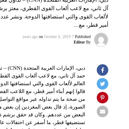
آل ثاني، مع لاعب ألعاب القوى القطري، معتز برشم
لألعاب القوى والتي استضافتها الدوحة. ونشر عدد م
أمير قطر، مع…
on
October 6, 2019
7 years ago
Published
Editor
By
دبي، ال
حمد آل ثاني، مع لاعب ألعاب القوى القطر
العالم لألعاب القوى والتي استضافتها ال
من صحة ما يتم تداوله عبر مواقع التواص
الصورة، إذ قال بعض المغردين إن بعض هؤل
البعض من عددهم. وكان قد حقق برشم ذهبي
تستضيفها قطر، ما أسفر عن احتفالات عار