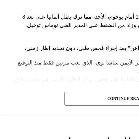
وخرج المدافع المغربي مصابا خلال الخسارة 3-2 أمام بوخوم، الأحد، مما ترك بطل ألمانيا على بعد 8
ن وزاد من الضغط على المدير الفني توماس توخيل.
هن” بعد إجراء فحص طبي، دون تحديد إطار زمني.
ر الأيمن ساشا بوي، الذي لعب مرتين فقط منذ التوقيع
 غالبا ما كان يغطي مركز الظهير الأيمن في وقت سابق
CONTINUE RE
بديلا لمزراوي أمام بوخوم، لكنه طرد وتم إيقافه عن
ن على سبيل الإعارة من توتنهام الشهر الماضي، قد