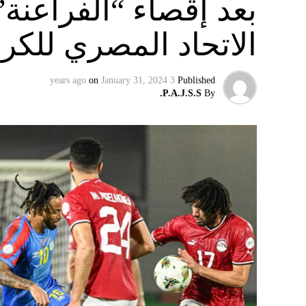
بعد إقصاء “الفراعنة”
ويواجه توخيل مزيدا من المخاوف بشأن الاختيار
الاتحاد المصري للكر
الإصابة، ويغيب المهاجمان كينغسلي كومان وسير
سكاي نيوز
on
January 31, 2024
3 years ago
Published
P.A.J.S.S.
By