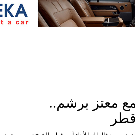
ع معتز برشم..
 قطر
ية المتحدة (CNN) – تداول مغردون صورة قالوا إنها لأبناء أمير قطر، الشيخ تميم بن حمد