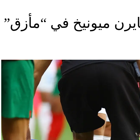
يرن ميونيخ في “مأزق”