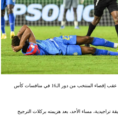
أصدر الاتحاد المصري لكرة القدم، الأربعاء، بيانا عقب إقصاء المنتخب من دور الـ16 في منافسات كأس
ة تراجيدية، مساء الأحد، بعد هزيمته بركلات الترجيح