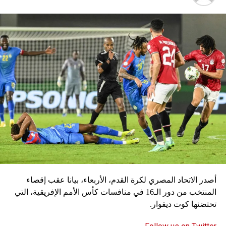
ويواجه توخيل مزيدا من المخاوف بشأن الاختيارات، في حين
يتعافى الظهير الأيسر ألفونسو ديفيز من الإصابة، ويغيب
المهاجمان كينغسلي كومان وسيرج غنابري للإصابة أيضا.
سكاي نيوز
أصدر الاتحاد المصري لكرة القدم، الأربعاء، بيانا عقب إقصاء
المنتخب من دور الـ16 في منافسات كأس الأمم الإفريقية، التي
تحتضنها كوت ديفوار.