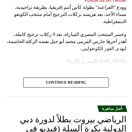
Follow us on Twitter
وودع “الفراعنة” بطولة كأس أمم إفريقيا، بطريقة تراجيدية،
مساء الأحد، بعد هزيمته بركلات الترجيح أمام منتخب الكونغو
الديمقراطية.
وخسر المنتخب المصري المباراة، بعد 9 ركلات ترجيح كاملة،
أهدر آخرها حارس المرمى محمد أبو جبل نفسه الركلة الحاسمة،
ليهدي الفوز للكونغوليين.
ماذا قال الاتحاد المصري للكرة؟
جاء في بيان الاتحاد المصري لكرة القدم:
CONTINUE READING
يتقدم الاتحاد المصري لكرة القدم بالاعتذار إلى الجماهير
المصرية العظيمة، على ما قدمه المنتخب الوطني لكرة
القدم من نتائج خلال مشاركته في بطولة كأس الأمم
أخبار مباشرة
الإفريقية 2023 المقامة بدولة كوت ديفوار وعدم تحقيق
طموح الجماهير المصرية وأهداف مجلس إدارة الاتحاد
الرياضي بيروت بطلاً لدورة دبي
المصري لكرة القدم، الذي قام بالدور المنوط به من تلبية
الدولية بكرة السلة (فيديو في
جميع المتطلبات وتوفير كل السبل الخاصة لإعداد