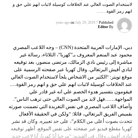
لاستخدام الصوت العالي عند الخلافات كوسيلة لاثبات انهم علي حق و
انهم رمز القوة….…
on
July 29, 2019
7 years ago
Published
Editor
By
دبي، الإمارات العربية المتحدة (CNN) – وجه اللاعب المصري
محمود عبد المنعم المعروف بـ”كهربا”، الثلاثاء، رسالة غير
مباشرة إلى رئيس نادي الزمالك، مرتضى منصور، بعد توقيعه
لنادي أفيش البرتغالي. وقال كهربا عبر صفحته الرسمية على
موقع تويتر: “الكثير من الاشخاص يلجأ لاستخدام الصوت العالي
عند الخلافات كوسيلة لاثبات انهم علي حق و انهم رمز القوة….
فيقومون بتفسير هدوء الخصم علي انه غير قادر علي
المواجهة……فهل لابد من الصوت العالي حتى ترهب الناس”.
وأضاف اللاعب المصري في نفس التغربدة التي تضمنت صورته
بقميص الفريق البرتغالي، قائلا: “ولكن في الحقيقة الأفعال
تتحدث بصوت أعلى من الكلام”، على حد تعبيره. وكان قد نشر
كهربا مقطع فيديو عبر صفحته على نفس الموقع، أظهر توقيعه
لنادي أفيش، وقال في الفيديو: “مرحبا أنا كهربا، أنا لاعب جديد