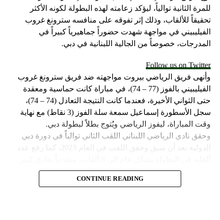
للمرة الثانية توالياً، ليؤكد زعامته لهذه البطولة لكونه الأكثر
تحقيقاً للألقاب، وذلك إثر تفوقه على منافسه سترونغ غروب
الفيليبيني في مواجهة شهدت حضوراً جماهيرياً كبيراً في
المدرجات، خصوصاً من الجالية اللبنانية في دبي.
Follow us on Twitter
وأنهى فريق الرياضي بيروت مواجهته ضد فريق سترونغ غروب
الفيليبيني بالفوز (77 – 74)، في مباراة كانت حماسية ومعقدة
حتى الثواني الأخيرة، فعندما كانت النتيجة التعادل (74 – 74)،
سجل الأسطورة إسماعيل سمعة سلة الفوز (3 نقاط) مع نهاية
وقت المباراة، ليفوز الرياضي ويُتوج بطلاً لبطولة دبي.
وحقق نادي الرياضي اللبناني اللقب الثاني توالياً في دورة دبي
الدولية بعد أن سبق وحقق اللقب في العام 2023، كما رفع عدد
ألقابه في البطولة بشكل عام إلى 8 ألقاب، متقدماً بفارق كبير
عن صاحب المركز الثاني مهرام الإيراني الذي حقق لقبين في
CONTINUE READING
البطولة وخلفهما فريق مايتي سبورت الفيليبيني الذي حقق لقباً
وحيداً في تاريخ مشاركته.