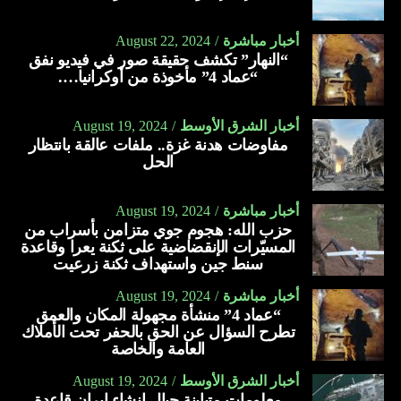
أخبار مباشرة
August 22, 2024
“النهار” تكشف حقيقة صور في فيديو نفق
“عماد 4” مأخوذة من أوكرانيا….
أخبار الشرق الأوسط
August 19, 2024
مفاوضات هدنة غزة.. ملفات عالقة بانتظار
الحل
أخبار مباشرة
August 19, 2024
حزب الله: هجوم جوي متزامن بأسراب من
المسيّرات الإنقضاضية على ثكنة يعرا وقاعدة
سنط جين واستهداف ثكنة زرعيت
أخبار مباشرة
August 19, 2024
“عماد 4” منشأة مجهولة المكان والعمق
تطرح السؤال عن الحق بالحفر تحت الأملاك
العامة والخاصة
أخبار الشرق الأوسط
August 19, 2024
معلومات متباينة حيال إنشاء إيران قاعدة