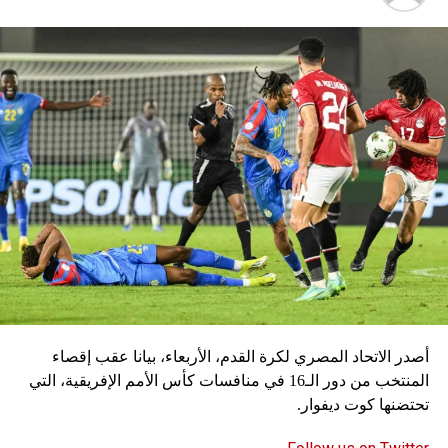
ويواجه توخيل مزيدا من المخاوف بشأن الاختيارات، في حين
يتعافى الظهير الأيسر ألفونسو ديفيز من الإصابة، ويغيب
المهاجمان كينغسلي كومان وسيرج غنابري للإصابة أيضا.
سكاي نيوز
أصدر الاتحاد المصري لكرة القدم، الأربعاء، بيانا عقب إقصاء
المنتخب من دور الـ16 في منافسات كأس الأمم الإفريقية، التي
تحتضنها كوت ديفوار.