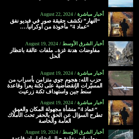
أخبار مباشرة
August 22, 2024
“النهار” تكشف حقيقة صور في فيديو نفق
“عماد 4” مأخوذة من أوكرانيا….
أخبار الشرق الأوسط
August 19, 2024
مفاوضات هدنة غزة.. ملفات عالقة بانتظار
الحل
أخبار مباشرة
August 19, 2024
حزب الله: هجوم جوي متزامن بأسراب من
المسيّرات الإنقضاضية على ثكنة يعرا وقاعدة
سنط جين واستهداف ثكنة زرعيت
أخبار مباشرة
August 19, 2024
“عماد 4” منشأة مجهولة المكان والعمق
تطرح السؤال عن الحق بالحفر تحت الأملاك
العامة والخاصة
أخبار الشرق الأوسط
August 19, 2024
معلومات متباينة حيال إنشاء إيران قاعدة