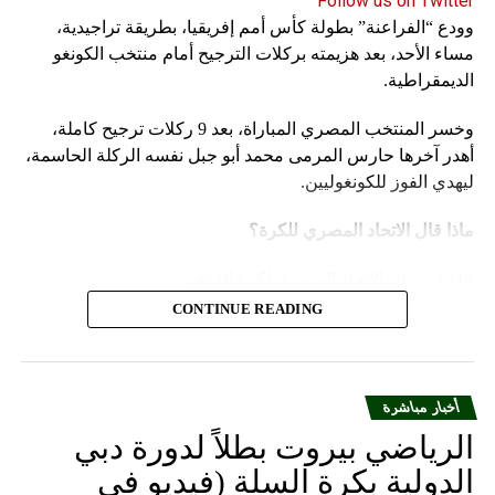
Follow us on Twitter
وودع “الفراعنة” بطولة كأس أمم إفريقيا، بطريقة تراجيدية،
مساء الأحد، بعد هزيمته بركلات الترجيح أمام منتخب الكونغو
الديمقراطية.
وخسر المنتخب المصري المباراة، بعد 9 ركلات ترجيح كاملة،
أهدر آخرها حارس المرمى محمد أبو جبل نفسه الركلة الحاسمة،
ليهدي الفوز للكونغوليين.
ماذا قال الاتحاد المصري للكرة؟
جاء في بيان الاتحاد المصري لكرة القدم:
CONTINUE READING
يتقدم الاتحاد المصري لكرة القدم بالاعتذار إلى الجماهير
المصرية العظيمة، على ما قدمه المنتخب الوطني لكرة
القدم من نتائج خلال مشاركته في بطولة كأس الأمم
أخبار مباشرة
الإفريقية 2023 المقامة بدولة كوت ديفوار وعدم تحقيق
طموح الجماهير المصرية وأهداف مجلس إدارة الاتحاد
الرياضي بيروت بطلاً لدورة دبي
المصري لكرة القدم، الذي قام بالدور المنوط به من تلبية
الدولية بكرة السلة (فيديو في
جميع المتطلبات وتوفير كل السبل الخاصة لإعداد