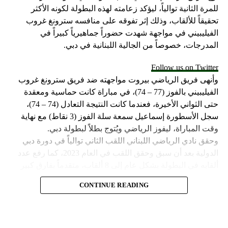
للمرة الثانية توالياً، ليؤكد زعامته لهذه البطولة لكونه الأكثر
تحقيقاً للألقاب، وذلك إثر تفوقه على منافسه سترونغ غروب
الفيليبيني في مواجهة شهدت حضوراً جماهيرياً كبيراً في
المدرجات، خصوصاً من الجالية اللبنانية في دبي.
Follow us on Twitter
وأنهى فريق الرياضي بيروت مواجهته ضد فريق سترونغ غروب
الفيليبيني بالفوز (77 – 74)، في مباراة كانت حماسية ومعقدة
حتى الثواني الأخيرة، فعندما كانت النتيجة التعادل (74 – 74)،
سجل الأسطورة إسماعيل سمعة سلة الفوز (3 نقاط) مع نهاية
وقت المباراة، ليفوز الرياضي ويُتوج بطلاً لبطولة دبي.
وحقق نادي الرياضي اللبناني اللقب الثاني توالياً في دورة دبي
الدولية بعد أن سبق وحقق اللقب في العام 2023، كما رفع عدد
ألقابه في البطولة بشكل عام إلى 8 ألقاب، متقدماً بفارق كبير
عن صاحب المركز الثاني مهرام الإيراني الذي حقق لقبين في
CONTINUE READING
البطولة وخلفهما فريق مايتي سبورت الفيليبيني الذي حقق لقباً
وحيداً في تاريخ مشاركته.