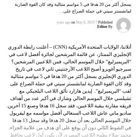
يسجل أكثر من 20 هدفا في 5 مواسم متتالية وقد كان القوة الضاربة
لمانشستر سيتي في حملة الصراع على…
on
May 8, 2019
7 years ago
Published
Editor
By
أتلانتا، الولايات المتحدة الأمريكية (CNN) – أعلنت رابطة الدوري
الإنجليزي الممتاز، عن قائمة المرشحين لجائزة أفضل لاعب في
“البريميرليغ” خلال الموسم الحالي، فمن اللاعبين المرشحين؟
سيرجيو أغويرو أصبح اللاعب الأرجنتيني ثاني لاعب في تاريخ
الدوري الإنجليزي يسجل أكثر من 20 هدفا في 5 مواسم متتالية
وقد كان القوة الضاربة لمانشستر سيتي في حملة الصراع على
لقب “البريميرليغ”. إيدين هازارد تألق اللاعب البلجيكي مع
تشيلسي خلال الموسم الحالي وشارك في أكبر عدد من أهداف
فريقه مقارنة ببقية اللاعبين، فقد سجل 16 هدفا وصنع 15 آخرين.
ساديو ماني عاش اللاعب السنغالي أفضل مواسمه مع ليفربول
خلال الموسم الحالي بعد أن سجل 20 هدفا وقد سجل 13 هدفا
في الشوط الثاني دون أن يوقع على أي هدف من علامة الجزاء.
محمد صلاح يطمح اللاعب المصري لأن يكون أول لاعب يحافظ