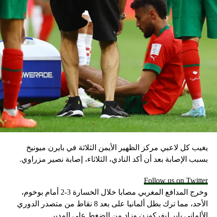
RELATED TOPICS:
UP NEX
لن يمشي وحيدا”.. ليفربول يصل إلى النهائي بعد
ريمونتادا” تاريخية على برشلونة
DON'T MISS
قطر تكشف عن اسم مدربها في كأس العالم 2022.. فمن
هو؟
يغيب كل لاعبي مركز الظهير الأيمن الثلاثة في بايرن ميونيخ
بسبب الإصابة بعد أن أكد النادي، الثلاثاء، إصابة نصير مزراوي.
Follow us on Twitter
وخرج المدافع المغربي مصابا خلال الخسارة 3-2 أمام بوخوم،
الأحد، مما ترك بطل ألمانيا على بعد 8 نقاط من متصدر الدوري
الألماني باير ليفركوزن وزاد من الضغط على المدير