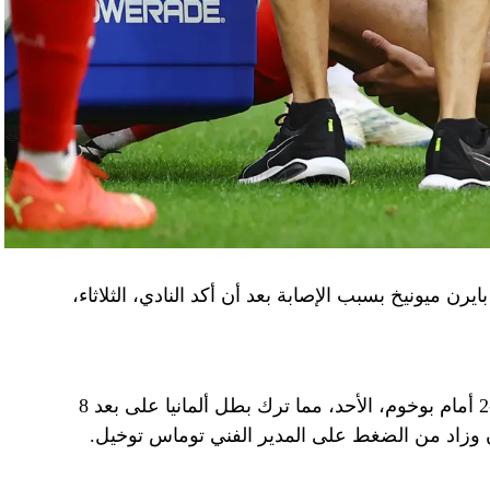
يرن ميونيخ بسبب الإصابة بعد أن أكد النادي، الثلاثاء،
وخرج المدافع المغربي مصابا خلال الخسارة 3-2 أمام بوخوم، الأحد، مما ترك بطل ألمانيا على بعد 8
ن وزاد من الضغط على المدير الفني توماس توخيل.