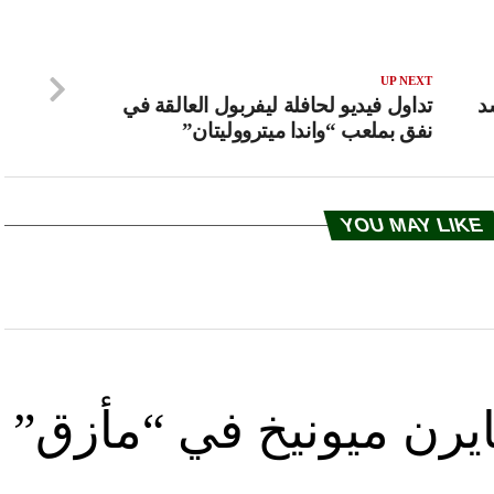
UP NEXT
د
تداول فيديو لحافلة ليفربول العالقة في
نفق بملعب “واندا ميترووليتان”
YOU MAY LIKE
يرن ميونيخ في “مأزق”