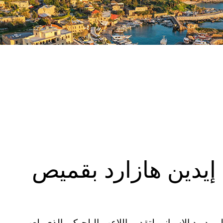
 إيدين هازارد بقميص
ية المتحدة (CNN) – يستعد ريال مدريد الإسباني لتقديم اللاعب البلجيكي الذي يلعب