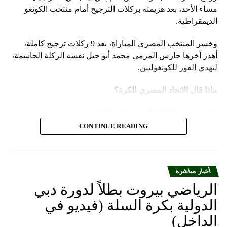
مساء الأحد، بعد هزيمته بركلات الترجيح أمام منتخب الكونغو
الديمقراطية.
وخسر المنتخب المصري المباراة، بعد 9 ركلات ترجيح كاملة،
أهدر آخرها حارس المرمى محمد أبو جبل نفسه الركلة الحاسمة،
ليهدي الفوز للكونغوليين.
ماذا قال الاتحاد المصري للكرة؟
جاء في بيان الاتحاد المصري لكرة القدم:
CONTINUE READING
يتقدم الاتحاد المصري لكرة القدم بالاعتذار إلى الجماهير
المصرية العظيمة، على ما قدمه المنتخب الوطني لكرة
القدم من نتائج خلال مشاركته في بطولة كأس الأمم
أخبار مباشرة
الإفريقية 2023 المقامة بدولة كوت ديفوار وعدم تحقيق
طموح الجماهير المصرية وأهداف مجلس إدارة الاتحاد
الرياضي بيروت بطلاً لدورة دبي
المصري لكرة القدم، الذي قام بالدور المنوط به من تلبية
الدولية بكرة السلة (فيديو في
جميع المتطلبات وتوفير كل السبل الخاصة لإعداد
الداخل)
المنتخب قبل وأثناء البطولة.