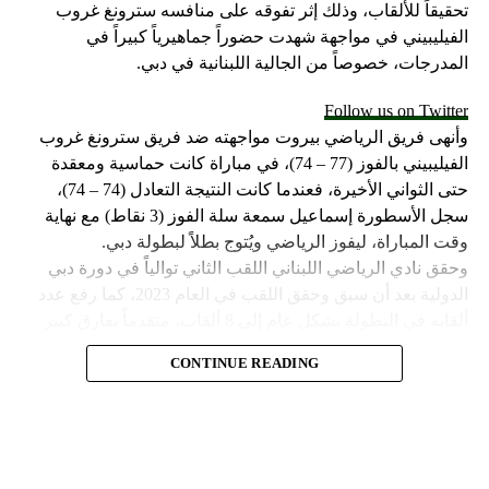
تحقيقاً للألقاب، وذلك إثر تفوقه على منافسه سترونغ غروب
الفيليبيني في مواجهة شهدت حضوراً جماهيرياً كبيراً في
المدرجات، خصوصاً من الجالية اللبنانية في دبي.
Follow us on Twitter
وأنهى فريق الرياضي بيروت مواجهته ضد فريق سترونغ غروب
الفيليبيني بالفوز (77 – 74)، في مباراة كانت حماسية ومعقدة
حتى الثواني الأخيرة، فعندما كانت النتيجة التعادل (74 – 74)،
سجل الأسطورة إسماعيل سمعة سلة الفوز (3 نقاط) مع نهاية
وقت المباراة، ليفوز الرياضي ويُتوج بطلاً لبطولة دبي.
وحقق نادي الرياضي اللبناني اللقب الثاني توالياً في دورة دبي
الدولية بعد أن سبق وحقق اللقب في العام 2023، كما رفع عدد
ألقابه في البطولة بشكل عام إلى 8 ألقاب، متقدماً بفارق كبير
عن صاحب المركز الثاني مهرام الإيراني الذي حقق لقبين في
CONTINUE READING
البطولة وخلفهما فريق مايتي سبورت الفيليبيني الذي حقق لقباً
وحيداً في تاريخ مشاركته.