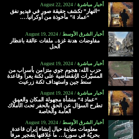
أخبار مباشرة
August 22, 2024
“النهار” تكشف حقيقة صور في فيديو نفق
“عماد 4” مأخوذة من أوكرانيا….
أخبار الشرق الأوسط
August 19, 2024
مفاوضات هدنة غزة.. ملفات عالقة بانتظار
الحل
أخبار مباشرة
August 19, 2024
حزب الله: هجوم جوي متزامن بأسراب من
المسيّرات الإنقضاضية على ثكنة يعرا وقاعدة
سنط جين واستهداف ثكنة زرعيت
أخبار مباشرة
August 19, 2024
“عماد 4” منشأة مجهولة المكان والعمق
تطرح السؤال عن الحق بالحفر تحت الأملاك
العامة والخاصة
أخبار الشرق الأوسط
August 19, 2024
معلومات متباينة حيال إنشاء إيران قاعدة
بحريّة في سوريا… ما علاقتها بتفجير مرفأ