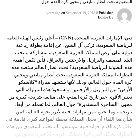
السعودية تحت أنظار متابعي ومحبي كرة القدم حول…
on
September 19, 2018
8 years ago
Published
Editor
By
دبي، الإمارات العربية المتحدة (CNN) – أعلن رئيس الهيئة العامة
للرياضة السعودية، تركي آل الشيخ، عن إقامة بطولة رباعية
دولية على أرض المملكة العربية السعودية، بمشاركة منتخب
البلد المضيف والبرازيل والأرجنتين والعراق، فأين تكمن أهمية
هذه البطولة للرياضة السعودية؟ تحت أنظار العالم ستضع هذه
البطولة المملكة العربية السعودية تحت أنظار متابعي ومحبي
كرة القدم حول العالم، وذلك لأنها ستشهد مباراة “كلاسيكو
الأرض” بين البرازيل والأرجنتين. وتستحوذ هذه المباراة، التي
تعتبر الأقوى عبر تاريخ كرة القدم، على متابعة شريحة كبيرة من
محبي “الساحرة المستديرة” حول العالم، لما تحمله من أبعاد
تاريخية، وما تحتويه من مهارات فنية لأبرز نجوم العالم، فمن
شأن هذا اللقاء أن يجعل المملكة محطة لمواعيد كبرى قادمة في
عالم كرة القدم. فوائد فنية سيستفيد المنتخب السعودي من هذه
البطولة بشكل كبير، لأنها ستشكل فرصة للاعبين السعوديين