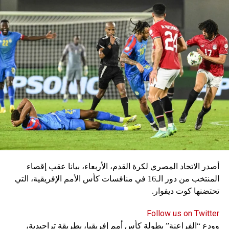
يتعافى الظهير الأيسر ألفونسو ديفيز من الإصابة، ويغيب
المهاجمان كينغسلي كومان وسيرج غنابري للإصابة أيضا.
سكاي نيوز
أصدر الاتحاد المصري لكرة القدم، الأربعاء، بيانا عقب إقصاء
المنتخب من دور الـ16 في منافسات كأس الأمم الإفريقية، التي
تحتضنها كوت ديفوار.
Follow us on Twitter
وودع “الفراعنة” بطولة كأس أمم إفريقيا، بطريقة تراجيدية،