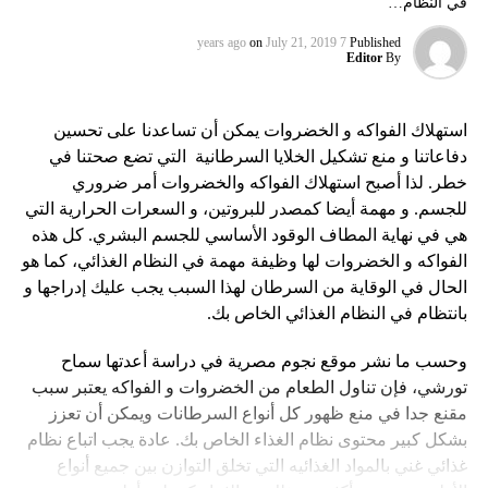
في النظام…
on
July 21, 2019
7 years ago
Published
Editor
By
استهلاك الفواكه و الخضروات يمكن أن تساعدنا على تحسين
دفاعاتنا و منع تشكيل الخلايا السرطانية التي تضع صحتنا في
خطر. لذا أصبح استهلاك الفواكه والخضروات أمر ضروري
للجسم. و مهمة أيضا كمصدر للبروتين، و السعرات الحرارية التي
هي في نهاية المطاف الوقود الأساسي للجسم البشري. كل هذه
الفواكه و الخضروات لها وظيفة مهمة في النظام الغذائي، كما هو
الحال في الوقاية من السرطان لهذا السبب يجب عليك إدراجها و
بانتظام في النظام الغذائي الخاص بك.
وحسب ما نشر موقع نجوم مصرية في دراسة أعدتها سماح
تورشي، فإن تناول الطعام من الخضروات و الفواكه يعتبر سبب
مقنع جدا في منع ظهور كل أنواع السرطانات ويمكن أن تعزز
بشكل كبير محتوى نظام الغذاء الخاص بك. عادة يجب اتباع نظام
غذائي غني بالمواد الغذائيه التي تخلق التوازن بين جميع أنواع