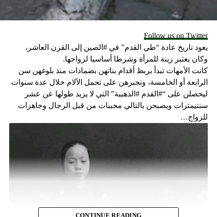
Follow us on Twitter
يعود تاريخ عادة “طي القدم” في #الصين إلى القرن العاشر،
وكان يعتبر زينة للمرأة وشرطا أساسيا لزواجها.
كانت الأمهات تبدأ بربط أقدام بناتهن بضمادات منذ بلوغهن سن
الرابعة أو الخامسة، وتجبرهن على تحمل الآلام خلال عدة سنوات
ليحصلن على “#القدم #الذهبية” التي لا يزيد طولها عن عشر
سنتيمترات ويصبحن بالتالي محببات من قبل الرجال وجاهزات
للزواج…
CONTINUE READING