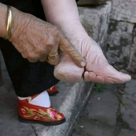
RELATED TOPICS:
UP NEX
ليم يشفيه مار شربل من المخدّرات ويشهد
DON'T MISS
السجون اللبنانية قنبلة موقوتة وما قاله كاهن يجب الوقوف
عنده