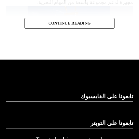
مجهزة لدعم مجموعة واسعة من المهام البحرية.
CONTINUE READING
قدرات توفير الطاقة
تابعونا على الفايسبوك
وتقول “نورثروب غرومان”، وهي تكتل للصناعات الجوية
والعسكرية، إن “مانتا راي” تعمل بشكل مستقل، ما يلغي الحاجة
إلى أي لوجستيات بشرية في الموقع. كما تتميز بقدرات توفير
الطاقة التي تسمح لها بالرسو في قاع البحر و”السبات” في حالة
تابعونا على التويتر
انخفاض الطاقة.