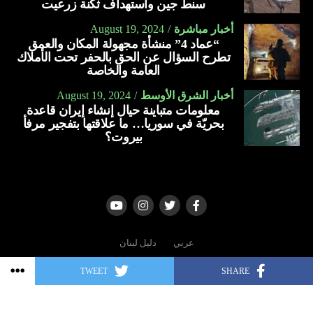
سنط جين واستهداف ثكنة زرعيت
أسلحة بقيمة تزيد على 23 مليار دولار منذ بدء الحرب في غزة،
ومن خلال “مانتا راي”، تسعى البحرية الأميركية إلى إنشاء
أخبار مباشرة
August 19, 2024
في أكتوبر الماضي (2023).
“عماد 4” منشأة مجهولة المكان والعمق
أسطول هجين، وتزويد البحارة ومشاة البحرية بالآلات الذكية
تطرح السؤال عن الحق بالحفر تحت الأملاك
ويواجه بايدن ضغوطا من التقدميين في حزبه الديمقراطي الذين
وأجهزة الاستشعار.
العامة والخاصة
دعوا إلى وقف تسليم الأسلحة لتل أبيب وسط ارتفاع وتيرة مقتل
العربية
المدنيين في غزة، إذ فاق عدد الضحايا 37.600.
أخبار الشرق الأوسط
August 19, 2024
معلومات متباينة حيال إنشاء إيران قاعدة
بحريّة في سوريا… ما علاقتها بتفجير مرفأ
العربية
بيروت؟
عربي
دليل لبنان
TWEET
SHARE
Copyright © 2006 - 2022 | All rights reserved