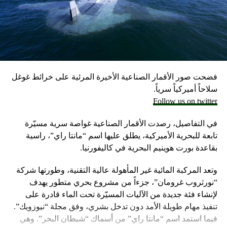
احتياطيا في حال نشوب حرب محتملة مع لبنان، وفق ما أكد
مسؤولون إسرائيليون حاليون وسابقون.
وكانت وزارة الخارجية أرجأت في مايو، فقط تسليم قنابل زنة
2000 رطل و500 رطل إلى إسرائيل بسبب مخاوف بشأن سقوط
ضحايا من المدنيين في مدينة رفح.
فضحت صور الأقمار الصناعية الأخيرة المرئية على خرائط غوغل
إلا أن نتنياهو خرج الأسبوع المضي بتصريحات نارية، ومفاجئة
سلاحاً أميركياً سرياً.
حول مماطلة أميركا في تسليم تل أبيب أسلحة
Follow us on twitter
ما أثار حفيظة البيت الأبيض الذي وصف تلك التصريحات بالمخيبة
في التفاصيل، رصدت الأقمار الصناعية غواصة سرية مسيّرة
للآمال.
تابعة للبحرية الأميركية، يطلق عليها اسم “مانتا راي”، راسية
بقاعدة بورت هوينيم البحرية في كاليفورنيا.
وتعد المركبة المائية غير المأهولة عالية التقنية، وطورتها شركة
“نورثروب غرومان”، جزءاً من مشروع بحري متطور يهدف
لإنشاء فئة جديدة من الآليات المسيّرة تحت الماء قادرة على
تنفيذ مهام طويلة الأمد دون تدخل بشري، وفق مجلة “نيوزويك”.
فيما استمد اسم “مانتا راي” من أسماك “شيطان البحر”. وهي