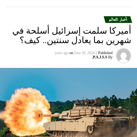
أخبار العالم
أميركا سلمت إسرائيل أسلحة في
شهرين بما يعادل سنتين.. كيف؟
on
June 28, 2024
2 years ago
Published
P.A.J.S.S.
By