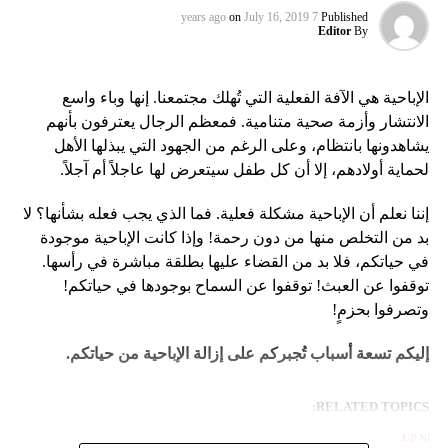
on
July 16, 2019
7 years ago
Published
Editor
By
الإباحية هي الآفة الفعلية التي تُهلك مجتمعنا. إنها وباء واسع
الانتشار وأزمة صحية متنامية. فمعظم الرجال يعترفون بأنهم
يشاهدونها بانتظام، وعلى الرغم من الجهود التي يبذلها الأهل
لحماية أولادهم، إلا أن كل طفل سيتعرض لها عاجلاً أم آجلاً.
إننا نعلم أن الإباحية مشكلة فعلية. فما الذي يجب فعله بشأنها؟ لا
بد من التخلص منها من دون رحمة! وإذا كانت الإباحية موجودة
في حياتكم، فلا بد من القضاء عليها بطلقة مباشرة في رأسها.
توقفوا عن العبث! توقفوا عن السماح بوجودها في حياتكم!
وتصرفوا بحزمٍ!
إليكم تسعة أسباب تُجبركم على إزالة الإباحية من حياتكم
.
RELATED TOPICS:
UP NEX