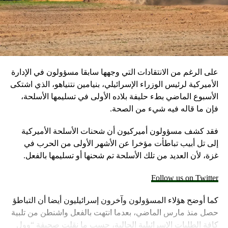
على الرغم من الانتقادات التي وجهها سابقا مسؤولون في الإدارة
الأميركية لرئيس الوزراء الإسرائيلي، بنيامين نتنياهو، الذي اشتكى
الأسبوع الماضي بطء حليفة بلاده الأولى في تسليمها الأسلحة،
فإن ما قاله فيه شيء من الصحة.
فقد كشف مسؤولون أميركيون أن شحنات الأسلحة الأميركية
إلى تل أبيب تباطأت مؤخرا عن الأشهر الأولى من الحرب في
غزة، لأن العديد من تلك الأسلحة تم شحنها أو تسليمها بالفعل.
Follow us on Twitter
كما أوضح هؤلاء المسؤولون وآخرون إسرائيليون أيضا أن التباطؤ
حصل منذ مارس الماضي، بعدما انتهت بالفعل واشنطن من تلبية
كافة الطلبات الإسرائيلية الحالية، حسب ما نقلت صحيفة “وول