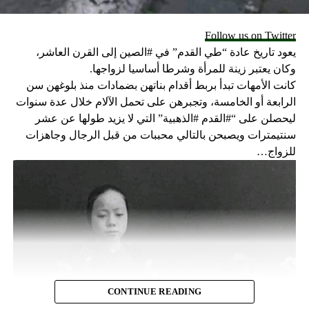
Follow us on Twitter
يعود تاريخ عادة “طي القدم” في #الصين إلى القرن العاشر،
وكان يعتبر زينة للمرأة وشرطا أساسيا لزواجها.
كانت الأمهات تبدأ بربط أقدام بناتهن بضمادات منذ بلوغهن سن
الرابعة أو الخامسة، وتجبرهن على تحمل الآلام خلال عدة سنوات
ليحصلن على “#القدم #الذهبية” التي لا يزيد طولها عن عشر
سنتيمترات ويصبحن بالتالي محببات من قبل الرجال وجاهزات
للزواج…
CONTINUE READING