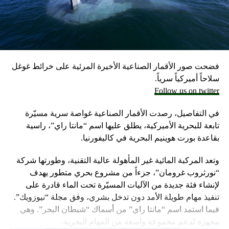
مسؤولون إسرائيليون حاليون وسابقون.
وكانت وزارة الخارجية أرجأت في مايو، فقط تسليم قنابل زنة
2000 رطل و500 رطل إلى إسرائيل بسبب مخاوف بشأن سقوط
ضحايا من المدنيين في مدينة رفح.
فضحت صور الأقمار الصناعية الأخيرة المرئية على خرائط غوغل
إلا أن نتنياهو خرج الأسبوع المضي بتصريحات نارية، ومفاجئة
سلاحاً أميركياً سرياً.
حول مماطلة أميركا في تسليم تل أبيب أسلحة
Follow us on twitter
ما أثار حفيظة البيت الأبيض الذي وصف تلك التصريحات بالمخيبة
في التفاصيل، رصدت الأقمار الصناعية غواصة سرية مسيّرة
للآمال.
تابعة للبحرية الأميركية، يطلق عليها اسم “مانتا راي”، راسية
بقاعدة بورت هوينيم البحرية في كاليفورنيا.
وتعد المركبة المائية غير المأهولة عالية التقنية، وطورتها شركة
“نورثروب غرومان”، جزءاً من مشروع بحري متطور يهدف
لإنشاء فئة جديدة من الآليات المسيّرة تحت الماء قادرة على
تنفيذ مهام طويلة الأمد دون تدخل بشري، وفق مجلة “نيوزويك”.
فيما استمد اسم “مانتا راي” من أسماك “شيطان البحر”. وهي
مجهزة لدعم مجموعة واسعة من المهام البحرية.