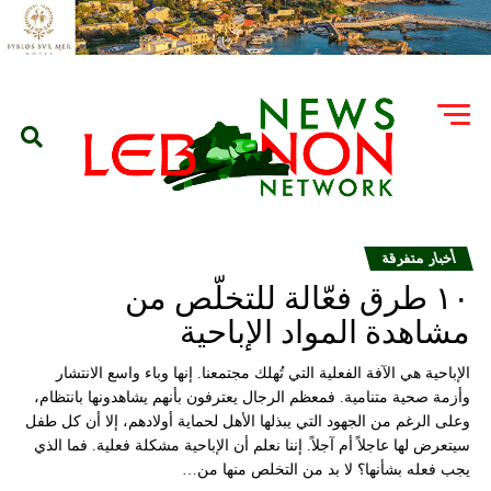
أخبار متفرقة
١٠ طرق فعّالة للتخلّص من
مشاهدة المواد الإباحية
الإباحية هي الآفة الفعلية التي تُهلك مجتمعنا. إنها وباء واسع الانتشار
وأزمة صحية متنامية. فمعظم الرجال يعترفون بأنهم يشاهدونها بانتظام،
وعلى الرغم من الجهود التي يبذلها الأهل لحماية أولادهم، إلا أن كل طفل
سيتعرض لها عاجلاً أم آجلاً. إننا نعلم أن الإباحية مشكلة فعلية. فما الذي
يجب فعله بشأنها؟ لا بد من التخلص منها من…