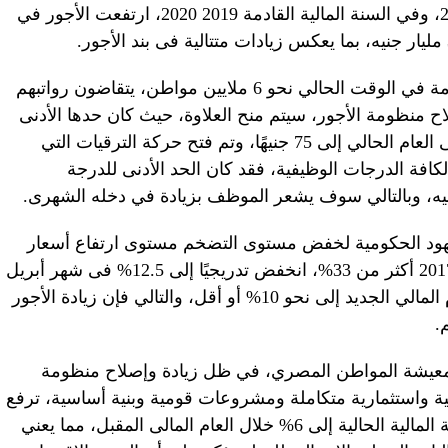
جنيه فى السنة المالية الحالية 2018 – 2019، وفي السنة المالية القادمة 2019 2020، ارتفعت الأجور في
وبحسب موقع اليوم السابع، يعمل بالحكومة في الوقت الحالي نحو 6 ملايين مواطن، يتقاضون رواتبهم
 منظومة الأجور، سيتم منح العلاوة، حيث كان حدها الأدنى
العام الماضي 65 جنيهًا وتم رفع الحد الأدنى العام الحالي إلى 75 جنيهًا، وتم فتح حركة الترقيات التي
كافة الدرجات الوظيفية، فقد كان الحد الأدنى للدرجة
الجهود الحكومية لخفض مستوى التضخم مستوى ارتفاع أسعار
السلع والخدمات – الذى سجل فى يوليو 2017 أكثر من 33%، انخفض تدريجيًا إلى 12.5% فى شهر أبريل
2019، ومن المتوقع أن ينخفض خلال العام المالي الجديد إلى نحو 10% أو أقل، والتالي فإن زيادة الأجور
.
معيشة المواطن المصري، في ظل زيادة وإصلاح منظومة
عية واستثمارية متكاملة ومشروعات قومية وبنية أساسية، ترفع
معدل النمو الاقتصادي من 5.6% في السنة المالية الحالية إلى 6% خلال العام المالى المقبل، مما يعني