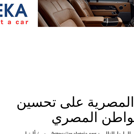
المصرية على تحسين
واطن المصري
أخبار الكنيسة اليومية عبر موقع أليتيا – تابعونا على الرابط التالي : https://ar.aleteia.org/ مصر/ أليتيا