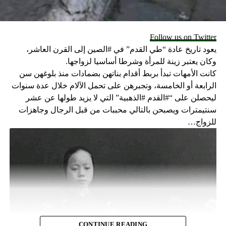
في الدير وتجري التحقيقات لمعرفة الأسباب الكامنة وراء وفاته.
RELATED TOPICS:
Follow us on Twitter
يعود تاريخ عادة “طي القدم” في #الصين إلى القرن العاشر،
UP NEX
سيحيو الشرق…الوجع الكبير والرجاء الأكبر
وكان يعتبر زينة للمرأة وشرطا أساسيا لزواجها.
كانت الأمهات تبدأ بربط أقدام بناتهن بضمادات منذ بلوغهن سن
DON'T MISS
الرابعة أو الخامسة، وتجبرهن على تحمل الآلام خلال عدة سنوات
حياة كثيرة أدخلتها هذه الفتاة التي لم تعش إلا ساعة!
ليحصلن على “#القدم #الذهبية” التي لا يزيد طولها عن عشر
سنتيمترات ويصبحن بالتالي محببات من قبل الرجال وجاهزات
للزواج…
CONTINUE READING