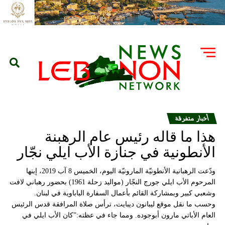
أخبار متفرقة
هذا ما قاله رئيس عام الرهبنة
الأنطونية في جنازة الأب ايلي نجّار
ودّعت الرهبانية الأنطونيّة المارونيّة اليوم، الخميس 8 آب 2019، إبنها
المرحوم الأب ايلي جورج النجّار (مواليد زحلة 1961) بحضور رهباني لافت
وشعبي كبير وبمشاركة القائم بأعمال السفارة الباباوية في لبنان.
وحسب ما نقل موقع ليبانون ديبايت، ترأس صلاة المرافقة قدس الرئيس
العام الأباتي مارون أبوجوده. ومما جاء في عظته:”كان الأب ايلي في