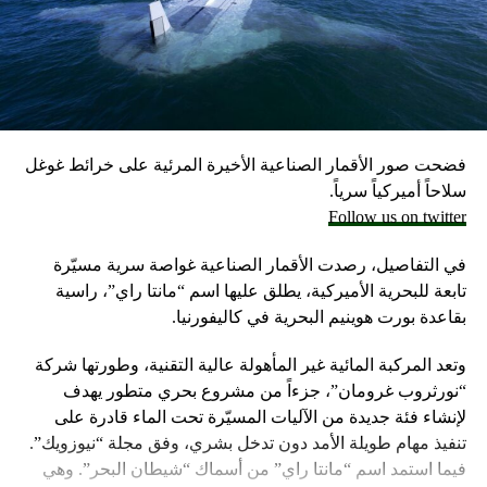
احتياطيا في حال نشوب حرب محتملة مع لبنان، وفق ما أكد
مسؤولون إسرائيليون حاليون وسابقون.
وكانت وزارة الخارجية أرجأت في مايو، فقط تسليم قنابل زنة
2000 رطل و500 رطل إلى إسرائيل بسبب مخاوف بشأن سقوط
ضحايا من المدنيين في مدينة رفح.
فضحت صور الأقمار الصناعية الأخيرة المرئية على خرائط غوغل
إلا أن نتنياهو خرج الأسبوع المضي بتصريحات نارية، ومفاجئة
سلاحاً أميركياً سرياً.
حول مماطلة أميركا في تسليم تل أبيب أسلحة
Follow us on twitter
ما أثار حفيظة البيت الأبيض الذي وصف تلك التصريحات بالمخيبة
في التفاصيل، رصدت الأقمار الصناعية غواصة سرية مسيّرة
للآمال.
تابعة للبحرية الأميركية، يطلق عليها اسم “مانتا راي”، راسية
بقاعدة بورت هوينيم البحرية في كاليفورنيا.
وتعد المركبة المائية غير المأهولة عالية التقنية، وطورتها شركة
“نورثروب غرومان”، جزءاً من مشروع بحري متطور يهدف
لإنشاء فئة جديدة من الآليات المسيّرة تحت الماء قادرة على
تنفيذ مهام طويلة الأمد دون تدخل بشري، وفق مجلة “نيوزويك”.
فيما استمد اسم “مانتا راي” من أسماك “شيطان البحر”. وهي