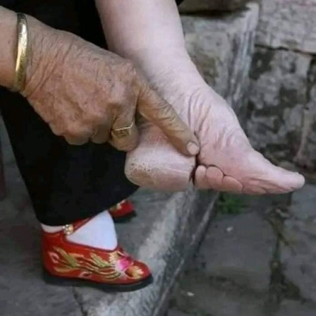
جميع الذين عملوا معه في الورش التي تابعها في حياته، وبفضل
صدقه ومحبته حافظ على قُربه من جميع الذين عملوا معه، فبنى
وإياهم صداقة دامت طوال العمر، وإن دلَّ ذلك على شيء، فعلى
الشفافية والتقدير المتبادل الذي جمعه بالكثير من الأشخاص
الذين كانوا حوله ومعه في مسيرة حياته.كما عُنـِي بغيرة واضحة
بأملاك الرهبانية وترتيب شؤونها في الإدارات الرسمية ومتابعتها
خير متابعة”.
وأضاف “ولا يمكننا أن نتجاهل بأنَّه في كل المراكز التي شغلها، لم
يكن رجل مكاتب يدير أعماله من بعيد، بل كان راهباً يعمل على
الأرض، فأتقن عمله على أفضل ما يرام، وصادق جميع الأشخاص
الذين عاونوه”.
وعثر صباح الأربعاء على الأب إيلي نجار جثة هامدة داخل غرفته