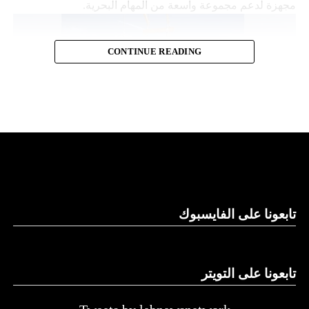
مجهزة لدعم مجموعة واسعة من المهام البحرية.
CONTINUE READING
قدرات توفير الطاقة
تابعونا على الفايسبوك
وتقول “نورثروب غرومان”، وهي تكتل للصناعات الجوية
والعسكرية، إن “مانتا راي” تعمل بشكل مستقل، ما يلغي الحاجة
إلى أي لوجستيات بشرية في الموقع. كما تتميز بقدرات توفير
الطاقة التي تسمح لها بالرسو في قاع البحر و”السبات” في حالة
تابعونا على التويتر
انخفاض الطاقة.