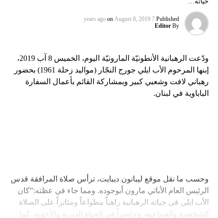
حياته…
on
August 8, 2019
7 years ago
Published
Editor
By
ودّعت الرهبانية الأنطونيّة المارونيّة اليوم، الخميس 8 آب 2019،
إبنها المرحوم الأب ايلي جورج النجّار (مواليد زحلة 1961) بحضور
رهباني لافت وشعبي كبير وبمشاركة القائم بأعمال السفارة
الباباوية في لبنان.
وحسب ما نقل موقع ليبانون ديبايت، ترأس صلاة المرافقة قدس
الرئيس العام الأباتي مارون أبوجوده. ومما جاء في عظته:”كان
الأب ايلي في حياته الرهبانية راهباً مطواعاً ومثابراً على الصلاة
الشخصية والجماعية، وحاضراً في الحياة الديرية والأخوية، كما