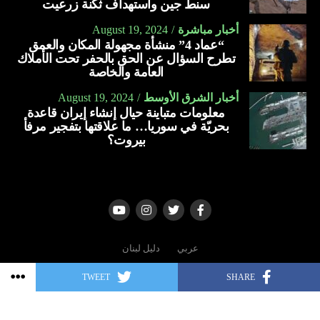
سنط جين واستهداف ثكنة زرعيت
أسلحة بقيمة تزيد على 23 مليار دولار منذ بدء الحرب في غزة،
ومن خلال “مانتا راي”، تسعى البحرية الأميركية إلى إنشاء
أخبار مباشرة
August 19, 2024
في أكتوبر الماضي (2023).
“عماد 4” منشأة مجهولة المكان والعمق
أسطول هجين، وتزويد البحارة ومشاة البحرية بالآلات الذكية
تطرح السؤال عن الحق بالحفر تحت الأملاك
ويواجه بايدن ضغوطا من التقدميين في حزبه الديمقراطي الذين
وأجهزة الاستشعار.
العامة والخاصة
دعوا إلى وقف تسليم الأسلحة لتل أبيب وسط ارتفاع وتيرة مقتل
العربية
المدنيين في غزة، إذ فاق عدد الضحايا 37.600.
أخبار الشرق الأوسط
August 19, 2024
معلومات متباينة حيال إنشاء إيران قاعدة
بحريّة في سوريا… ما علاقتها بتفجير مرفأ
العربية
بيروت؟
عربي
دليل لبنان
TWEET
SHARE
Copyright © 2006 - 2022 | All rights reserved