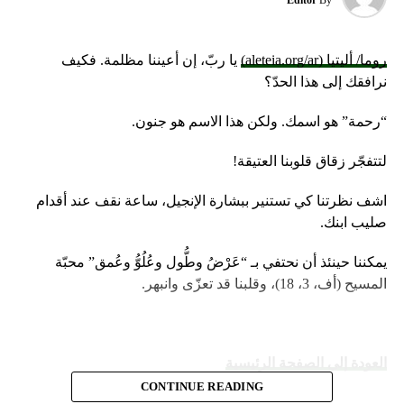
روما/ أليتيا (aleteia.org/ar)
يا ربّ، إن أعيننا مظلمة. فكيف
نرافقك إلى هذا الحدّ؟
“رحمة” هو اسمك. ولكن هذا الاسم هو جنون.
لتتفجّر زقاق قلوبنا العتيقة!
اشف نظرتنا كي تستنير ببشارة الإنجيل، ساعة نقف عند أقدام
صليب ابنك.
يمكننا حينئذ أن نحتفي بـ “عَرْضُ وطُّول وعُلُوُّ وعُمق” محبّة
المسيح (أف، 3، 18)، وقلبنا قد تعزّى وانبهر.
العودة إلى الصفحة الرئيسية
CONTINUE READING