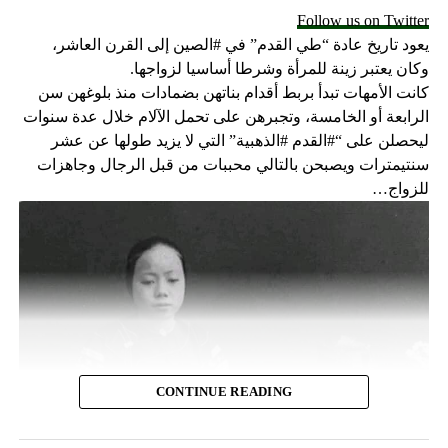
Follow us on Twitter
يعود تاريخ عادة “طي القدم” في #الصين إلى القرن العاشر،
وكان يعتبر زينة للمرأة وشرطا أساسيا لزواجها.
كانت الأمهات تبدأ بربط أقدام بناتهن بضمادات منذ بلوغهن سن
الرابعة أو الخامسة، وتجبرهن على تحمل الآلام خلال عدة سنوات
ليحصلن على “#القدم #الذهبية” التي لا يزيد طولها عن عشر
سنتيمترات ويصبحن بالتالي محببات من قبل الرجال وجاهزات
للزواج…
CONTINUE READING