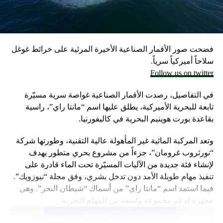
وكانت وزارة الخارجية أرجأت في مايو، فقط تسليم قنابل زنة
2000 رطل و500 رطل إلى إسرائيل بسبب مخاوف بشأن سقوط
ضحايا من المدنيين في مدينة رفح.
فضحت صور الأقمار الصناعية الأخيرة المرئية على خرائط غوغل
إلا أن نتنياهو خرج الأسبوع المضي بتصريحات نارية، ومفاجئة
سلاحاً أميركياً سرياً.
حول مماطلة أميركا في تسليم تل أبيب أسلحة
Follow us on twitter
ما أثار حفيظة البيت الأبيض الذي وصف تلك التصريحات بالمخيبة
في التفاصيل، رصدت الأقمار الصناعية غواصة سرية مسيّرة
للآمال.
تابعة للبحرية الأميركية، يطلق عليها اسم “مانتا راي”، راسية
بقاعدة بورت هوينيم البحرية في كاليفورنيا.
وتعد المركبة المائية غير المأهولة عالية التقنية، وطورتها شركة
“نورثروب غرومان”، جزءاً من مشروع بحري متطور يهدف
لإنشاء فئة جديدة من الآليات المسيّرة تحت الماء قادرة على
تنفيذ مهام طويلة الأمد دون تدخل بشري، وفق مجلة “نيوزويك”.
فيما استمد اسم “مانتا راي” من أسماك “شيطان البحر”. وهي
مجهزة لدعم مجموعة واسعة من المهام البحرية.