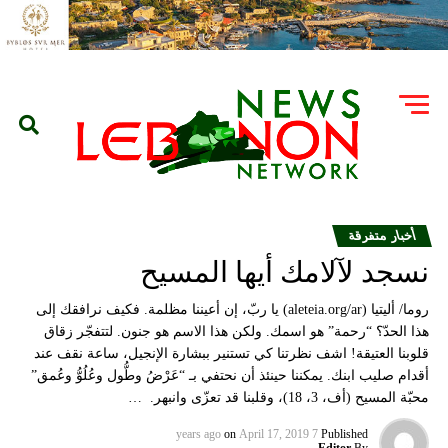
أخبار متفرقة
نسجد لآلامك أيها المسيح
روما/ أليتيا (aleteia.org/ar) يا ربّ، إن أعيننا مظلمة. فكيف نرافقك إلى
هذا الحدّ؟ “رحمة” هو اسمك. ولكن هذا الاسم هو جنون. لتتفجّر زقاق
قلوبنا العتيقة! اشف نظرتنا كي تستنير ببشارة الإنجيل، ساعة نقف عند
أقدام صليب ابنك. يمكننا حينئذ أن نحتفي بـ “عَرْضُ وطُّول وعُلُوُّ وعُمق”
محبّة المسيح (أف، 3، 18)، وقلبنا قد تعزّى وانبهر. …
on
April 17, 2019
7 years ago
Published
Editor
By