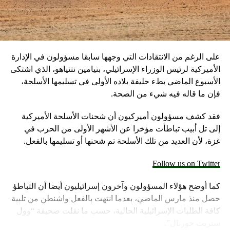
على الرغم من الانتقادات التي وجهها سابقا مسؤولون في الإدارة
الأميركية لرئيس الوزراء الإسرائيلي، بنيامين نتنياهو، الذي اشتكى
الأسبوع الماضي بطء حليفة بلاده الأولى في تسليمها الأسلحة،
فإن ما قاله فيه شيء من الصحة.
فقد كشف مسؤولون أميركيون أن شحنات الأسلحة الأميركية
إلى تل أبيب تباطأت مؤخرا عن الأشهر الأولى من الحرب في
غزة، لأن العديد من تلك الأسلحة تم شحنها أو تسليمها بالفعل.
Follow us on Twitter
كما أوضح هؤلاء المسؤولون وآخرون إسرائيليون أيضا أن التباطؤ
حصل منذ مارس الماضي، بعدما انتهت بالفعل واشنطن من تلبية
كافة الطلبات الإسرائيلية الحالية، حسب ما نقلت صحيفة “وول
ستريت جورنال”.