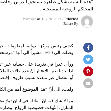
“هذه النسبة تشكل ظاهرة تستحق الدرس وخاصة اذا 
المحاكم الروحية المسيحية…
on
July 28, 2019
7 years ago
Published
Editor
By
كشف رئيس مركز الدولية للمعلومات، جواد
وصلت الى 20%، مشيراً الى أنها “مرشحة للإزدياد بشكل كبير”.
ورأى عدرا في تغريدة على حسابه عبر “ت
اذا أخذنا بعين الإعتبار أنّ عدد حالات ا
أو إنفصال غير منفذة بسبب ظروف إقتصادي
ولفت، الى أنّ “هذا الموضوع أهم من الكل
مما لا شك فيه انّ العائلة في لبنان تمرّ
المنازل، انتُهكت خصوصية الزواج، وصارت 