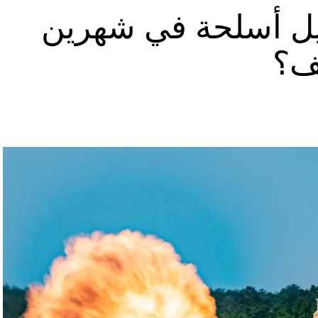
يل أسلحة في شهرين
يف؟