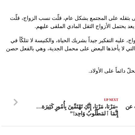
ى بثقله على المجتمع بشكل عام، قلّت نسب الزواج، قلّت
عد يحتمل الأزواج الثقل المادي الملقى عليهم.
، عليه التفكير جيداً بشريك الحياة، والكنيسة لا تتلكّأ في
 التي لا يأخذها البعض على محمل الجدية، وهي بالفعل حصن
ّ دائماً على الأولاد.
UP NEXT
ت عن
«مَرْتا، مَرْتا، إِنَّكِ تَهْتَمِّينَ بِأُمُورٍ كَثِيرَة…
إِنَّمَا ٱلمَطْلُوبُ وَاحِد!”