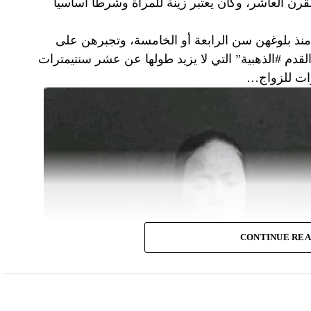
قرن العاشر، وكان يعتبر زينة للمرأة وشرطا أساسيا
 منذ بلوغهن سن الرابعة أو الخامسة، وتجبرهن على
قدم #الذهبية” التي لا يزيد طولها عن عشر سنتيمترات
زات للزواج…
CONTINUE RE