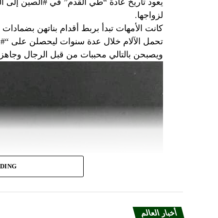
يعود تاريخ عادة “طي القدم” في #الصين إلى ال
لزواجها.
كانت الأمهات تبدأ بربط أقدام بناتهن بضمادات
تحمل الآلام خلال عدة سنوات ليحصلن على “#ال
ويصبحن بالتالي محببات من قبل الرجال وجاه
ADING
أخبار العالم