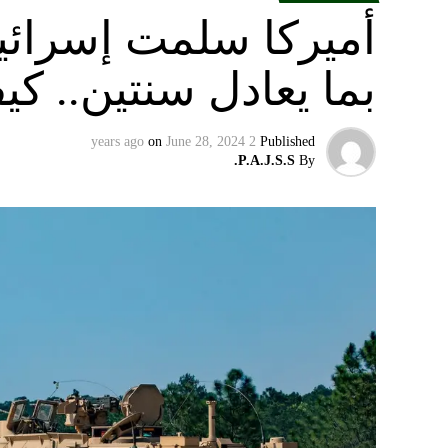
أميركا سلمت إسرائ
بما يعادل سنتين.. ك
on
June 28, 2024
2 years ago
Published
P.A.J.S.S.
By