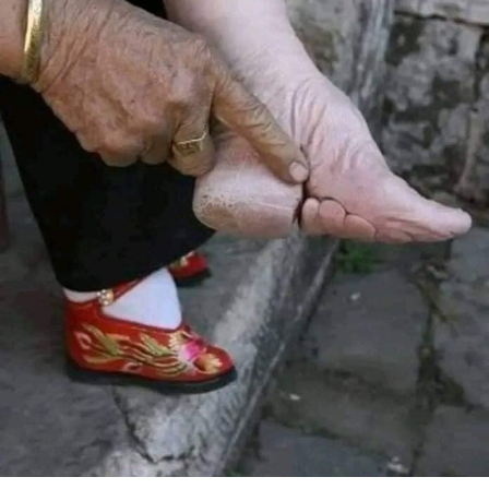
الكاتب الحقيقة بعد أن كان عاصر الأخ نور وعايشه” (ص 2).
لقد غاص المؤلف في أبعاد شخصية الأخ نور النفسية والروحية،
اللاهوتية والفلسفية في لغة عربية مرهفة ومشوّقة وصفيّة
ودقيقة، ليصبح هذا الكتاب اقرب إلى سيرة القديسين منه إلى
تدوين سيرة الغيريّة او السرد الروائيّ أو التأريخ الروحي. (ص 38).
فيُعرّف عنه “إنه جهاد جورج بساليس اليوناني، الحلبي، اللبناني،
وقد تناسى عاطفة أمّه وتجارة أبيه، وأنس إخواته، ورفاقه، في
برج حمّود، وقرّر ألا يكنز كنوزًا على الأرض حيث السّوس، ولا يعبد
المال، وألّا يهتم لنفسه بما يأكل، ولا لجسده بما يلبس، حاسبًا
نفسه طائرًا من طيور السماء وزنابق الحقل، مكتفيًا بطلب
ملكوت الله، وبرّه، غير آبه بما يحمل الغد له من شؤون وشجون،
لأن كلّ من سأل يعطى، وكل ما تسألونه في الصلاة بإيمان
تنالونه”. (ص 11).
ويستفيض المؤلف فيشرح مفاهيم الأخ نور الروحية العميقة حيث
يرجّح في شرحه على أن المسيحيّة في حياته ثورة مستمرة على
الذات وفي الذات (ص 13).