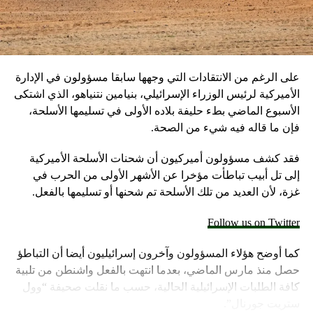
المسبحة الوردية تصنع المعجزات
على الرغم من الانتقادات التي وجهها سابقا مسؤولون في الإدارة
الأميركية لرئيس الوزراء الإسرائيلي، بنيامين نتنياهو، الذي اشتكى
الأسبوع الماضي بطء حليفة بلاده الأولى في تسليمها الأسلحة،
فإن ما قاله فيه شيء من الصحة.
فقد كشف مسؤولون أميركيون أن شحنات الأسلحة الأميركية
إلى تل أبيب تباطأت مؤخرا عن الأشهر الأولى من الحرب في
غزة، لأن العديد من تلك الأسلحة تم شحنها أو تسليمها بالفعل.
Follow us on Twitter
كما أوضح هؤلاء المسؤولون وآخرون إسرائيليون أيضا أن التباطؤ
حصل منذ مارس الماضي، بعدما انتهت بالفعل واشنطن من تلبية
كافة الطلبات الإسرائيلية الحالية، حسب ما نقلت صحيفة “وول
ستريت جورنال”.