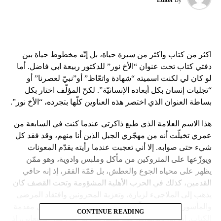
اكثر من كتاب واكثر من سيرة حياة، بل إنّه مخطوط حياة بين
دفتي كتاب تحت عنوان “الأخ نور” للدكتور ربيعة ابي فاضل. أما
لو كان لي لكنت اسميته “شهادة واتعّاظ” أو”نبيّ لعصرنا” أو
“تجليات إنسان بكل أبعاده الإنسانيّة”. لكنّ المؤلّف اختار بكل
بساطة العنوان الذي اختصر هذه العناوين كلّها بتجرده، “الأخ نور”.
هذا الاسم العلامة الذي طبع ذاكرتي عندما كنت في السابعة من
عمري تخيلّت أنه من مهجّري الجبل الذين أنا منهم، وقد فقد كل
شيء حتى صوابه. إلا أني تعجبت عندما رأيته يقدّم المعونات
ويوزّعها على المتروكين من مأكل وملبس وادوية، وهو ممّن
يظهر على محياه الجوع والعطش، بل قمّة الفقر، إذ إنه حافي
القدمين، كذلك في الحرب الأهلية المشؤومة وتحت القصف كان
يذهب إلى الملاجىء لزيارة، وتعزية المحزونين وافتقاد المرضى
والمأسورين، وهذا ما اكّده الدكتور انطوان عبدو سعد في مقدمة
CONTINUE READING
الكتاب. اما أنا، ويومذاك، فقد قصوّا سيرته على قدر استيعابي، إذ