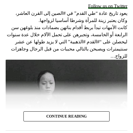
Follow us on Twitter
بين النسك في بطون الجبال ومحابس في اعالي الجبال، وجد الأخ
يعود تاريخ عادة “طي القدم” في #الصين إلى القرن العاشر،
نور نسكه الجديد لهذا العصر في مكتبه، قلّايته، منسكه في
وكان يعتبر زينة للمرأة وشرطا أساسيا لزواجها.
المحطة الاعلامية تلي لوميار محّولا الوثنية الجديدة إلى منارة
كانت الأمهات تبدأ بربط أقدام بناتهن بضمادات منذ بلوغهن سن
“كان الأخ نور صاحب رؤية ورؤيا عندما اكتشف فجأة، بقوة
الرابعة أو الخامسة، وتجبرهن على تحمل الآلام خلال عدة سنوات
الروح، أنّ المستقبل القريب هو الإعلام، لكونه سوف يؤثّر في
ليحصلن على “#القدم #الذهبية” التي لا يزيد طولها عن عشر
مسيرة البشر، وفي العقل والوجدان، وسوف يحرّك البشرية إمّا
سنتيمترات ويصبحن بالتالي محببات من قبل الرجال وجاهزات
نحو البناء، والنهوض، أو نحو الهدم والدمار…” (ص 16).
للزواج…
يتضمن الكتاب مقابلة مع والدة جهاد التي أجراها المؤلف بحرفّية
عالية فتكشف اسرار طفولة. وانا اشهد أنه لم يشارك في صلاة
المرافقة ولا الوداع وعندما اتّصل به صهره ليعلمه بخبر وفاتها،
فسبقه بالقول إنّ المسيح قام ودمعت عيناه، وهو من قالت عنه
أمّه ” لديه عادة لافتة وهي أنه في الموت يرفض البكاء”. وكم
طالبته “دعني أسمع صوتك بالهاتف، قال: أنا أعمل ما أعمل حتى
أكون جديرًا بكِ”.
CONTINUE READING
يؤمن الأخ نور بدور العلمانيين في الكنيسة، وافكاره تعكس تعاليم
المجمع الفاتيكاني الثاني وتعاليم البابوات، وعلى الرغم من محبته