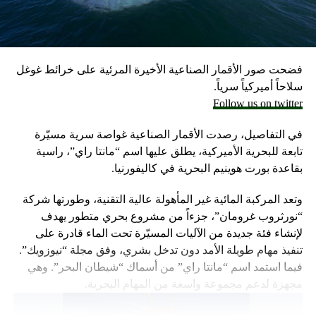
وكانت وزارة الخارجية أرجأت في مايو، فقط تسليم قنابل زنة
2000 رطل و500 رطل إلى إسرائيل بسبب مخاوف بشأن سقوط
ضحايا من المدنيين في مدينة رفح.
فضحت صور الأقمار الصناعية الأخيرة المرئية على خرائط غوغل
إلا أن نتنياهو خرج الأسبوع المضي بتصريحات نارية، ومفاجئة
سلاحاً أميركياً سرياً.
حول مماطلة أميركا في تسليم تل أبيب أسلحة
Follow us on twitter
ما أثار حفيظة البيت الأبيض الذي وصف تلك التصريحات بالمخيبة
في التفاصيل، رصدت الأقمار الصناعية غواصة سرية مسيّرة
للآمال.
تابعة للبحرية الأميركية، يطلق عليها اسم “مانتا راي”، راسية
بقاعدة بورت هوينيم البحرية في كاليفورنيا.
وتعد المركبة المائية غير المأهولة عالية التقنية، وطورتها شركة
“نورثروب غرومان”، جزءاً من مشروع بحري متطور يهدف
لإنشاء فئة جديدة من الآليات المسيّرة تحت الماء قادرة على
تنفيذ مهام طويلة الأمد دون تدخل بشري، وفق مجلة “نيوزويك”.
فيما استمد اسم “مانتا راي” من أسماك “شيطان البحر”. وهي
مجهزة لدعم مجموعة واسعة من المهام البحرية.