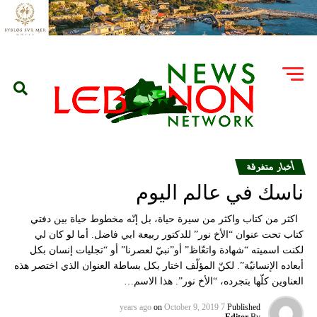
أخبار متفرقة
ناسك في عالم اليوم
اكثر من كتاب واكثر من سيرة حياة، بل إنّه مخطوط حياة بين دفتي
كتاب تحت عنوان “الأخ نور” للدكتور ربيعة ابي فاضل. أما لو كان لي
لكنت اسميته “شهادة واتعّاظ” أو”نبيّ لعصرنا” أو “تجليات إنسان بكل
أبعاده الإنسانيّة”. لكنّ المؤلّف اختار بكل بساطة العنوان الذي اختصر هذه
العناوين كلّها بتجرده، “الأخ نور”. هذا الاسم…
on
October 9, 2019
7 years ago
Published
Editor
By