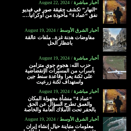
أخبار مباشرة
August 22, 2024
“النهار” تكشف حقيقة صور في فيديو
نفق “عماد 4” مأخوذة من أوكرانيا….
أخبار الشرق الأوسط
August 19, 2024
مفاوضات هدنة غزة.. ملفات عالقة
بانتظار الحل
أخبار مباشرة
August 19, 2024
حزب الله: هجوم جوي متزامن
بأسراب من المسيّرات الإنقضاضية
على ثكنة يعرا وقاعدة سنط جين
واستهداف ثكنة زرعيت
أخبار مباشرة
August 19, 2024
“عماد 4” منشأة مجهولة المكان
والعمق تطرح السؤال عن الحق
بالحفر تحت الأملاك العامة والخاصة
أخبار الشرق الأوسط
August 19, 2024
معلومات متباينة حيال إنشاء إيران