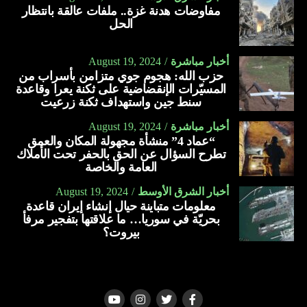
مفاوضات هدنة غزة.. ملفات عالقة بانتظار
الحل
أخبار مباشرة
August 19, 2024
حزب الله: هجوم جوي متزامن بأسراب من
المسيّرات الإنقضاضية على ثكنة يعرا وقاعدة
سنط جين واستهداف ثكنة زرعيت
أخبار مباشرة
August 19, 2024
“عماد 4” منشأة مجهولة المكان والعمق
تطرح السؤال عن الحق بالحفر تحت الأملاك
العامة والخاصة
أخبار الشرق الأوسط
August 19, 2024
معلومات متباينة حيال إنشاء إيران قاعدة
بحريّة في سوريا… ما علاقتها بتفجير مرفأ
بيروت؟