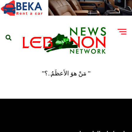
” مَنْ هوَ الأعظَمُ..؟”