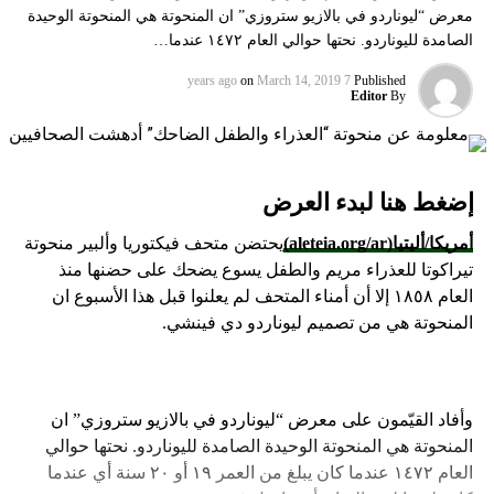
معرض “ليوناردو في بالازيو ستروزي” ان المنحوتة هي المنحوتة الوحيدة
الصامدة لليوناردو. نحتها حوالي العام ١٤٧٢ عندما…
on
March 14, 2019
7 years ago
Published
Editor
By
إضغط هنا لبدء العرض
أمريكا/أليتيا
(aleteia.org/ar)
يحتضن متحف فيكتوريا وألبير منحوتة
تيراكوتا للعذراء مريم والطفل يسوع يضحك على حضنها منذ
العام ١٨٥٨ إلا أن أمناء المتحف لم يعلنوا قبل هذا الأسبوع ان
المنحوتة هي من تصميم ليوناردو دي فينشي.
وأفاد القيّمون على معرض “ليوناردو في بالازيو ستروزي” ان
المنحوتة هي المنحوتة الوحيدة الصامدة لليوناردو. نحتها حوالي
العام ١٤٧٢ عندما كان يبلغ من العمر ١٩ أو ٢٠ سنة أي عندما