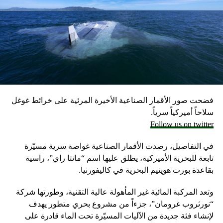
علماً أن الجيش الإسرائيلي يحتفظ بمخزون كبير من الأسلحة
احتياطيا في حال نشوب حرب محتملة مع لبنان، وفق ما أكد
مسؤولون إسرائيليون حاليون وسابقون.
وكانت وزارة الخارجية أرجأت في مايو، فقط تسليم قنابل زنة
2000 رطل و500 رطل إلى إسرائيل بسبب مخاوف بشأن سقوط
ضحايا من المدنيين في مدينة رفح.
فضحت صور الأقمار الصناعية الأخيرة المرئية على خرائط غوغل
إلا أن نتنياهو خرج الأسبوع المضي بتصريحات نارية، ومفاجئة
سلاحاً أميركياً سرياً.
حول مماطلة أميركا في تسليم تل أبيب أسلحة
Follow us on twitter
ما أثار حفيظة البيت الأبيض الذي وصف تلك التصريحات بالمخيبة
في التفاصيل، رصدت الأقمار الصناعية غواصة سرية مسيّرة
للآمال.
تابعة للبحرية الأميركية، يطلق عليها اسم “مانتا راي”، راسية
بقاعدة بورت هوينيم البحرية في كاليفورنيا.
وتعد المركبة المائية غير المأهولة عالية التقنية، وطورتها شركة
“نورثروب غرومان”، جزءاً من مشروع بحري متطور يهدف
لإنشاء فئة جديدة من الآليات المسيّرة تحت الماء قادرة على