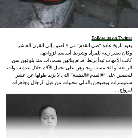
Follow us on Twitter
يعود تاريخ عادة “طي القدم” في #الصين إلى القرن العاشر،
وكان يعتبر زينة للمرأة وشرطا أساسيا لزواجها.
كانت الأمهات تبدأ بربط أقدام بناتهن بضمادات منذ بلوغهن سن
الرابعة أو الخامسة، وتجبرهن على تحمل الآلام خلال عدة سنوات
ليحصلن على “#القدم #الذهبية” التي لا يزيد طولها عن عشر
سنتيمترات ويصبحن بالتالي محببات من قبل الرجال وجاهزات
للزواج…