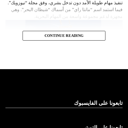
تنفيذ مهام طويلة الأمد دون تدخل بشري، وفق مجلة “نيوزويك”.
فيما استمد اسم “مانتا راي” من أسماك “شيطان البحر”. وهي
مجهزة لدعم مجموعة واسعة من المهام البحرية.
CONTINUE READING
قدرات توفير الطاقة
تابعونا على الفايسبوك
وتقول “نورثروب غرومان”، وهي تكتل للصناعات الجوية
والعسكرية، إن “مانتا راي” تعمل بشكل مستقل، ما يلغي الحاجة
إلى أي لوجستيات بشرية في الموقع. كما تتميز بقدرات توفير
الطاقة التي تسمح لها بالرسو في قاع البحر و”السبات” في حالة
تابعونا على التويتر