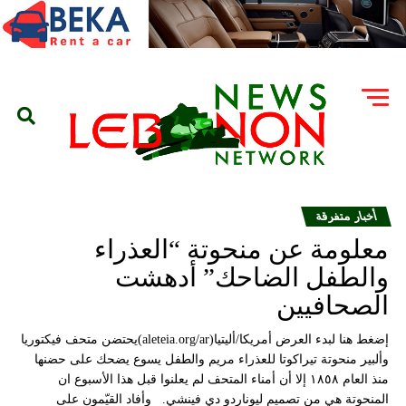
أخبار متفرقة
معلومة عن منحوتة “العذراء
والطفل الضاحك” أدهشت
الصحافيين
إضغط هنا لبدء العرض أمريكا/أليتيا(aleteia.org/ar)يحتضن متحف فيكتوريا
وألبير منحوتة تيراكوتا للعذراء مريم والطفل يسوع يضحك على حضنها
منذ العام ١٨٥٨ إلا أن أمناء المتحف لم يعلنوا قبل هذا الأسبوع ان
المنحوتة هي من تصميم ليوناردو دي فينشي. وأفاد القيّمون على