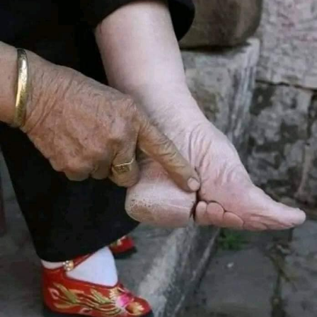
RELATED TOPICS:
UP NEX
طير…مرض خبيث مخفي يصيب المسيحيين
DON'T MISS
بالأسماء والتفاصيل.. أكثر المدن تلوثا في لبنان