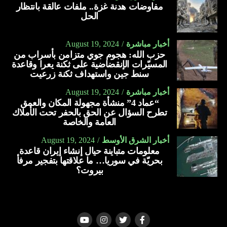
مفاوضات هدنة غزة.. ملفات عالقة بانتظار
الحل
أخبار مباشرة
August 19, 2024
حزب الله: هجوم جوي متزامن بأسراب من
المسيّرات الإنقضاضية على ثكنة يعرا وقاعدة
سنط جين واستهداف ثكنة زرعيت
أخبار مباشرة
August 19, 2024
“عماد 4” منشأة مجهولة المكان والعمق
تطرح السؤال عن الحق بالحفر تحت الأملاك
العامة والخاصة
أخبار الشرق الأوسط
August 19, 2024
معلومات متباينة حيال إنشاء إيران قاعدة
بحريّة في سوريا… ما علاقتها بتفجير مرفأ
بيروت؟