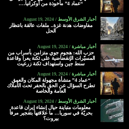
“عماد 4” مأخوذة من أوكرانيا….
أخبار الشرق الأوسط
August 19, 2024
مفاوضات هدنة غزة.. ملفات عالقة بانتظار
الحل
أخبار مباشرة
August 19, 2024
حزب الله: هجوم جوي متزامن بأسراب من
المسيّرات الإنقضاضية على ثكنة يعرا وقاعدة
سنط جين واستهداف ثكنة زرعيت
أخبار مباشرة
August 19, 2024
“عماد 4” منشأة مجهولة المكان والعمق
تطرح السؤال عن الحق بالحفر تحت الأملاك
العامة والخاصة
أخبار الشرق الأوسط
August 19, 2024
معلومات متباينة حيال إنشاء إيران قاعدة
بحريّة في سوريا… ما علاقتها بتفجير مرفأ
بيروت؟