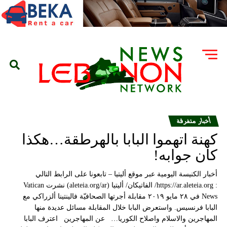
أخبار متفرقة
كهنة اتهموا البابا بالهرطقة…هكذا
كان جوابه!
أخبار الكنيسة اليومية عبر موقع أليتيا – تابعونا على الرابط التالي
: https://ar.aleteia.org/ الفاتيكان/ أليتيا (aleteia.org/ar) نشرت Vatican
News في ٢٨ مايو ٢٠١٩ مقابلة أجرتها الصحافيّة فالينتينا ألزراكي مع
البابا فرنسيس. واستعرض البابا خلال المقابلة مسائل عديدة منها
المهاجرين والاسلام واصلاح الكوريا… عن المهاجرين اعترف البابا