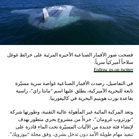
علماً أن الجيش الإسرائيلي يحتفظ بمخزون كبير من الأسلحة
احتياطيا في حال نشوب حرب محتملة مع لبنان، وفق ما أكد
مسؤولون إسرائيليون حاليون وسابقون.
انضمّوا إلى هذه الصفحة التابعة لأليتيا لتصلكم أخبار اضطهادات
المسيحيين في الشرق والعالم:
وكانت وزارة الخارجية أرجأت في مايو، فقط تسليم قنابل زنة
2000 رطل و500 رطل إلى إسرائيل بسبب مخاوف بشأن سقوط
ALETEIA
ضحايا من المدنيين في مدينة رفح.
فضحت صور الأقمار الصناعية الأخيرة المرئية على خرائط غوغل
العودة إلى الصفحة الرئيسية
إلا أن نتنياهو خرج الأسبوع المضي بتصريحات نارية، ومفاجئة
سلاحاً أميركياً سرياً.
حول مماطلة أميركا في تسليم تل أبيب أسلحة
Follow us on twitter
RELATED TOPICS:
ما أثار حفيظة البيت الأبيض الذي وصف تلك التصريحات بالمخيبة
في التفاصيل، رصدت الأقمار الصناعية غواصة سرية مسيّرة
UP NEX
للآمال.
بيبة نفسيّة ملحدة يطلب منها التأكّد من ظهورات العذراء
تابعة للبحرية الأميركية، يطلق عليها اسم “مانتا راي”، راسية
ي مديغورييه…ما حصل معها مذهل
بقاعدة بورت هوينيم البحرية في كاليفورنيا.
DON'T MISS
وتعد المركبة المائية غير المأهولة عالية التقنية، وطورتها شركة
البابا فرنسيس: عمل الخير ليس Business
“نورثروب غرومان”، جزءاً من مشروع بحري متطور يهدف
لإنشاء فئة جديدة من الآليات المسيّرة تحت الماء قادرة على
تنفيذ مهام طويلة الأمد دون تدخل بشري، وفق مجلة “نيوزويك”.