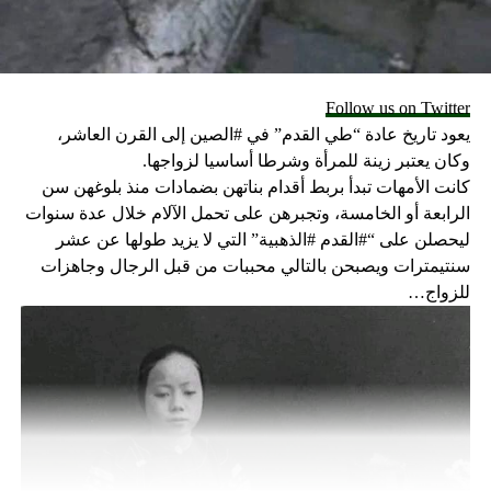
اعترف البابا قائلاً: “أحلم بالصين” واعتبر ان العلاقات مع العملاق
الصيني ممتازة خاصةً وان الاتفاق “المؤقت” الذي أبرم في
Follow us on Twitter
سبتمتر الماضي سمح لمؤمني البلاد الاحتفال بعيد الفصح.
يعود تاريخ عادة “طي القدم” في #الصين إلى القرن العاشر،
وكان يعتبر زينة للمرأة وشرطا أساسيا لزواجها.
وأكد انه يحب كثيراً زيارة الصين لكنه لم يؤكد أي زيارة رسوليّة
كانت الأمهات تبدأ بربط أقدام بناتهن بضمادات منذ بلوغهن سن
مرتقبة.
الرابعة أو الخامسة، وتجبرهن على تحمل الآلام خلال عدة سنوات
ليحصلن على “#القدم #الذهبية” التي لا يزيد طولها عن عشر
سنتيمترات ويصبحن بالتالي محببات من قبل الرجال وجاهزات
للزواج…
عن الكاردينال مارادياغا والمونسنيور زانشيتا
تحدث البابا خلال هذه المقابلة عن الأسقفَين وهما عرضة لحملة
انتقاد واسعة. واعتبر ان اتهام الكاردينال مارادياغا، منسق مجلس
الكرادلة، باختلاس الأموال ليس سوى افتراء. “فلم يتمكن أحد
من برهنة أي شي”.