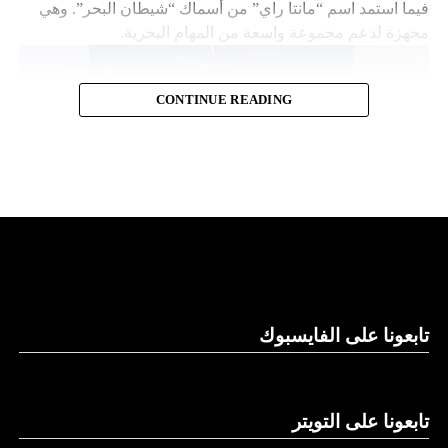
فيما استمد اسم “مانتا راي” من أسماك “شيطان البحر”. وهي
مجهزة لدعم مجموعة واسعة من المهام البحرية.
CONTINUE READING
قدرات توفير الطاقة
تابعونا على الفايسبوك
وتقول “نورثروب غرومان”، وهي تكتل للصناعات الجوية
والعسكرية، إن “مانتا راي” تعمل بشكل مستقل، ما يلغي الحاجة
إلى أي لوجستيات بشرية في الموقع. كما تتميز بقدرات توفير
الطاقة التي تسمح لها بالرسو في قاع البحر و”السبات” في حالة
تابعونا على التويتر
انخفاض الطاقة.