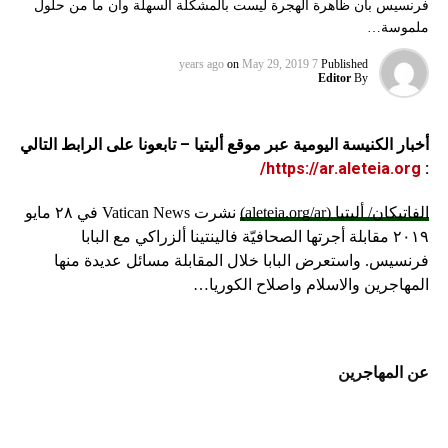
فرنسيس بأن ظاهرة الهجرة ليست بالمشكلة السهلة وان ما من حلول
ملموسة…
on
May 29, 2019
7 years ago
Published
Editor
By
أخبار الكنيسة اليومية عبر موقع أليتيا – تابعونا على الرابط التالي
https://ar.aleteia.org/
:
الفاتيكان/ أليتيا (aleteia.org/ar)
نشرت Vatican News في ٢٨ مايو
٢٠١٩ مقابلة أجرتها الصحافيّة فالينتينا ألزراكي مع البابا
فرنسيس. واستعرض البابا خلال المقابلة مسائل عديدة منها
المهاجرين والاسلام واصلاح الكوريا…
عن المهاجرين