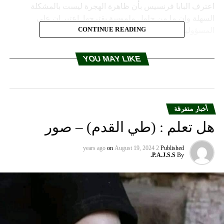
اعترف البابا فرنسيس بأن ظاهرة الهجرة ليست بالمشكلة
السهلة وان ما من حلول ملموسة يقترحها. اعتبر ان على
CONTINUE READING
المسؤولين تطوير سياسة “مبتكرة” من الحوار والتنميّة.
YOU MAY LIKE
وندد البابا بأن البحر المتوسط لا يزال حتى الآن مقبرة. ووصف
الأسلاك الشائكة على الحدود بالوحشيّة وفصل الآباء والأمهات
عن أولادهم بالوحشيّة الأكبر. وحذر قائلاً: “من يبني جدران ينتهي
أخبار متفرقة
به المطاف أسير الجدران التي يبنيها.”
هل تعلم : (طي القدم) – صور
on
August 19, 2024
2 years ago
Published
عن النساء
P.A.J.S.S.
By
وندد البابا بأن النساء يحتلن، في أغلب الأحيان، المرتبة الثانيّة لكن
منزل دون امرأة “لا ينجح” خاصةً وان إرث المرأة هو “الحنان”.