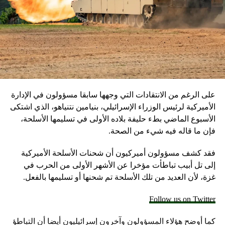
سمحت قمة فبراير لقائد الكنيسة الكاثوليكيّة من التأكد ان
الأساقفة يشعرون بأنهم معنيين بوضع حد لهذا الفساد. فدوره،
كخليفة بطرس، هو اطلاق “عمليات” ومكافحة هذه الوحشيّة
الكبيرة.
على الرغم من الانتقادات التي وجهها سابقا مسؤولون في الإدارة
عن الحالات غير المنتظمة وخاصةً الأشخاص المثليين
الأميركية لرئيس الوزراء الإسرائيلي، بنيامين نتنياهو، الذي اشتكى
الأسبوع الماضي بطء حليفة بلاده الأولى في تسليمها الأسلحة،
أكد البابا قائلاً “لا أستطيع أن أرفض أحد لأن كلّ المؤمنين هم أبناء
فإن ما قاله فيه شيء من الصحة.
اللّه وبالتالي هو يحبهم. اعتبر انه من الضروري اطلاق “عمليّة
ادماج” داخل الكنيسة وهو أمر لا يعني الموافقة على الأفعال
فقد كشف مسؤولون أميركيون أن شحنات الأسلحة الأميركية
المثليّة.
إلى تل أبيب تباطأت مؤخرا عن الأشهر الأولى من الحرب في
غزة، لأن العديد من تلك الأسلحة تم شحنها أو تسليمها بالفعل.
وأسف البابا لمعالجة بعض وسائل الاعلام بشكل خاطئ إجابته،
وهو عائد من ايرلندا، عن سؤال بشأن ادماج المثليين. فاعتبر
Follow us on Twitter
حينها انه لا يجب ان يُعزلوا عن عائلاتهم ونصح آباء الشباب
المثليين استشارة طبيب أعصاب لكن المُصطلح كان خطأ بحسب
كما أوضح هؤلاء المسؤولون وآخرون إسرائيليون أيضا أن التباطؤ