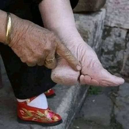
وانتقد أسقف روما عبوديّة النساء التي ليست نادرة حتى في
أوروبا. ونصح بقراءة كتاب اليزيديّة ناديا موراد “لأكون الأخيرة”،
وهي الحائزة على جائزة نوبل للسلام .
عن الاسلام
أشار الحبرالأعظم الى أن الحوار مع الإسلام أولويّة خاصةً وان
هذا الدين “دخل” أوروبا وبات ذلك واقعاً لا يمكن تجاهله. اعتبر ان
المسيحيين والمسلمين “أخوة” لأنهم جميعهم أبناء
ابراهيم. وأضاف ان الإسلام مجروح في العمق بسبب
المجموعات المتطرفة الذين يتسببون بالمصائب .
عن الصين