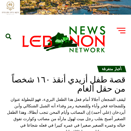
أخبار متفرقة
قصة طفل أزيدي أنقذ ١٦٠ شخصاً
من حقل ألغام
ليقف الشجعان أجلالا أمام فعل هذا الطفل البريء، فهو للبطولة عنوان
وللشجاعة فخر وأباء وللتضحية رمز وفداء.أنه الشبل الشنكالي وأبن
أيزدخان (علي أحمد).إن المصائب وأيام المحن تنجب أبطالا، وهذا الطفل
الصغير أصبح بقلب رجل ميت لهول مارآه من مصائب وكوارث تفوق
خياله وعمره الصغير.صغيرا في عمره كبيرا في فعله شجاعا في