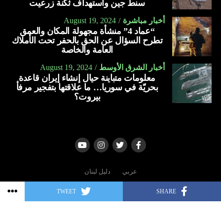
سنط جين واستهداف ثكنة زرعيت
أسلحة بقيمة تزيد على 23 مليار دولار منذ بدء الحرب في غزة،
ومن خلال “مانتا راي”، تسعى البحرية الأميركية إلى إنشاء
أخبار مباشرة
August 19, 2024
في أكتوبر الماضي (2023).
“عماد 4” منشأة مجهولة المكان والعمق
أسطول هجين، وتزويد البحارة ومشاة البحرية بالآلات الذكية
تطرح السؤال عن الحق بالحفر تحت الأملاك
ويواجه بايدن ضغوطا من التقدميين في حزبه الديمقراطي الذين
وأجهزة الاستشعار.
العامة والخاصة
دعوا إلى وقف تسليم الأسلحة لتل أبيب وسط ارتفاع وتيرة مقتل
العربية
المدنيين في غزة، إذ فاق عدد الضحايا 37.600.
أخبار الشرق الأوسط
August 19, 2024
معلومات متباينة حيال إنشاء إيران قاعدة
بحريّة في سوريا… ما علاقتها بتفجير مرفأ
العربية
بيروت؟
عربي
دليل لبنان
TWEET
SHARE
Copyright © 2006 - 2022 | All rights reserved