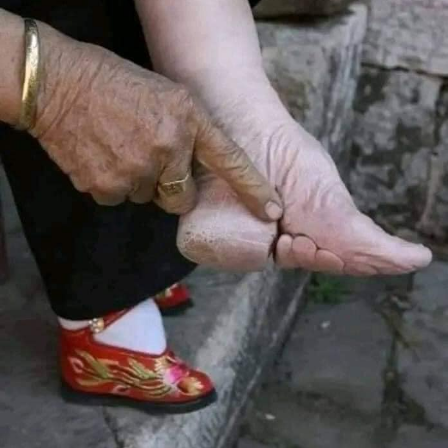
الشمس تنحني القامات فخرا وله ترفع كل القبعات أحتراما.
لو كان في بلد آخر لأصبح من مشاهيره وأبطاله.
RELATED TOPICS:
UP NEX
نجيل اليوم: “في ذلِكَ اليَومِ تَطْلُبُونَ بِٱسْمِي…”
DON'T MISS
بعد موت تيريزا الأفيلية عاينوا قلبها المثقوب بسهم ملاك