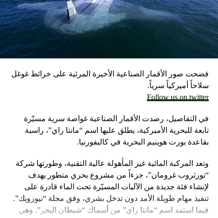
احتياطيا في حال نشوب حرب محتملة مع لبنان، وفق ما أكد
مسؤولون إسرائيليون حاليون وسابقون.
وكانت وزارة الخارجية أرجأت في مايو، فقط تسليم قنابل زنة
2000 رطل و500 رطل إلى إسرائيل بسبب مخاوف بشأن سقوط
ضحايا من المدنيين في مدينة رفح.
فضحت صور الأقمار الصناعية الأخيرة المرئية على خرائط غوغل
إلا أن نتنياهو خرج الأسبوع المضي بتصريحات نارية، ومفاجئة
سلاحاً أميركياً سرياً.
حول مماطلة أميركا في تسليم تل أبيب أسلحة
Follow us on twitter
ما أثار حفيظة البيت الأبيض الذي وصف تلك التصريحات بالمخيبة
في التفاصيل، رصدت الأقمار الصناعية غواصة سرية مسيّرة
للآمال.
تابعة للبحرية الأميركية، يطلق عليها اسم “مانتا راي”، راسية
بقاعدة بورت هوينيم البحرية في كاليفورنيا.
وتعد المركبة المائية غير المأهولة عالية التقنية، وطورتها شركة
“نورثروب غرومان”، جزءاً من مشروع بحري متطور يهدف
لإنشاء فئة جديدة من الآليات المسيّرة تحت الماء قادرة على
تنفيذ مهام طويلة الأمد دون تدخل بشري، وفق مجلة “نيوزويك”.
فيما استمد اسم “مانتا راي” من أسماك “شيطان البحر”. وهي