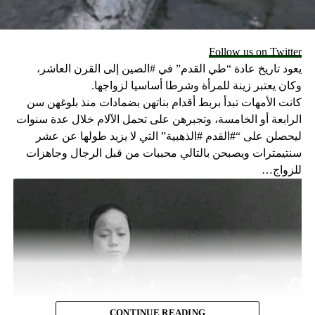
Follow us on Twitter
يعود تاريخ عادة “طي القدم” في #الصين إلى القرن العاشر،
وكان يعتبر زينة للمرأة وشرطا أساسيا لزواجها.
كانت الأمهات تبدأ بربط أقدام بناتهن بضمادات منذ بلوغهن سن
الرابعة أو الخامسة، وتجبرهن على تحمل الآلام خلال عدة سنوات
ليحصلن على “#القدم #الذهبية” التي لا يزيد طولها عن عشر
سنتيمترات ويصبحن بالتالي محببات من قبل الرجال وجاهزات
للزواج…
CONTINUE READING