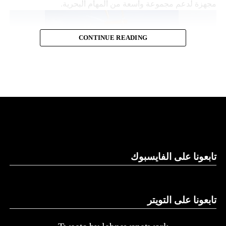
مجهزة لدعم مجموعة واسعة من المهام البحرية.
CONTINUE READING
قدرات توفير الطاقة
تابعونا على الفايسبوك
وتقول “نورثروب غرومان”، وهي تكتل للصناعات الجوية
والعسكرية، إن “مانتا راي” تعمل بشكل مستقل، ما يلغي الحاجة
إلى أي لوجستيات بشرية في الموقع. كما تتميز بقدرات توفير
الطاقة التي تسمح لها بالرسو في قاع البحر و”السبات” في حالة
تابعونا على التويتر
انخفاض الطاقة.