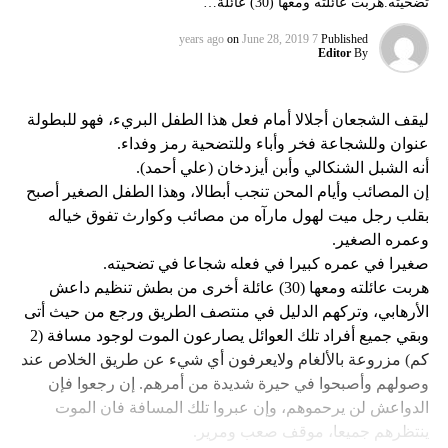
تضحيته.هربت عائلته ومعها (30) عائلة…
on
June 28, 2019
7 years ago
Published
Editor
By
ليقف الشجعان أجلالا أمام فعل هذا الطفل البريء، فهو للبطولة
عنوان وللشجاعة فخر وأباء وللتضحية رمز وفداء.
أنه الشبل الشنكالي وأبن أيزدخان (علي أحمد).
إن المصائب وأيام المحن تنجب أبطالا، وهذا الطفل الصغير أصبح
بقلب رجل ميت لهول مارآه من مصائب وكوارث تفوق خياله
وعمره الصغير.
صغيرا في عمره كبيرا في فعله شجاعا في تضحيته.
هربت عائلته ومعها (30) عائلة أخرى من بطش تنظيم داعش
الأرهابي، وتركهم الدليل في منتصف الطريق ورجع من حيث أتى
وبقي جميع أفراد تلك العوائل يصارعون الموت لوجود مسافة (2
كم) مزروعة بالألغام ولايعرفون أي شيء عن طريق الخلاص عند
وصولهم وأصبحوا في حيرة شديدة من أمرهم. إن رجعوا فإن
الدواعش لن يرحموهم، وإن عبروا تلك المسافة فان الموت
ينتظرهم جميعا، موقف صعب ومرير.