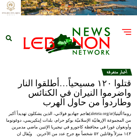
أخبار متفرقة
قتلوا ١٢٠ مسيحياً…أطلقوا النار
واضرموا النيران في الكنائس
وطاردوا من حاول الهرب
روما/أليتيا(aleteia.org/ar)هاجم جهاديو فولاني، الذين يشكلون تهديداً أكبر
من المجموعة الإرهابيّة الإسلاميّة بوكو حرام، بلدات إينكيريمي، دوغونوما
وأونغوان غورا في محافظة كاجورو في نيجيريا الإثنين ماضي مدمرين
١٤٣ منزلاً وقاتلين ٥٢ شخصاً مع جرح عدد من الآخرين. ويُقال ان