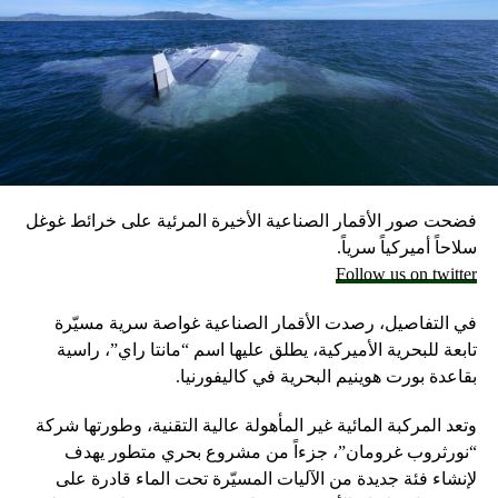
علماً أن الجيش الإسرائيلي يحتفظ بمخزون كبير من الأسلحة
احتياطيا في حال نشوب حرب محتملة مع لبنان، وفق ما أكد
مسؤولون إسرائيليون حاليون وسابقون.
وكانت وزارة الخارجية أرجأت في مايو، فقط تسليم قنابل زنة
2000 رطل و500 رطل إلى إسرائيل بسبب مخاوف بشأن سقوط
ضحايا من المدنيين في مدينة رفح.
فضحت صور الأقمار الصناعية الأخيرة المرئية على خرائط غوغل
إلا أن نتنياهو خرج الأسبوع المضي بتصريحات نارية، ومفاجئة
سلاحاً أميركياً سرياً.
حول مماطلة أميركا في تسليم تل أبيب أسلحة
Follow us on twitter
ما أثار حفيظة البيت الأبيض الذي وصف تلك التصريحات بالمخيبة
في التفاصيل، رصدت الأقمار الصناعية غواصة سرية مسيّرة
للآمال.
تابعة للبحرية الأميركية، يطلق عليها اسم “مانتا راي”، راسية
بقاعدة بورت هوينيم البحرية في كاليفورنيا.
وتعد المركبة المائية غير المأهولة عالية التقنية، وطورتها شركة
“نورثروب غرومان”، جزءاً من مشروع بحري متطور يهدف
لإنشاء فئة جديدة من الآليات المسيّرة تحت الماء قادرة على