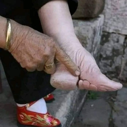
وقتلوا ٣٨ مسيحياً مدمرين البيوت والكنائس.
مقاتلو فولاني قتلوا آلاف المسيحيين في العام ٢٠١٨ في ما
وصفته إبادة مسيحيّة في الحزام الأوسط لنيجيريا وباتوا يُعتبرون
اليوم التهديد الأوّل للمسيحيين في البلاد.
العودة الى الصفحة الرئيسية
RELATED TOPICS: