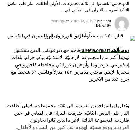
المهاجمين انقسموا الى ثلاثة مجموعات، الأولى أطلقت النار على الناس،
الثانيّة أضرمت النيران في المباني في…
on
March 18, 2019
7 years ago
Published
Editor
By
روما/أليتيا
(aleteia.org/ar)
هاجم جهاديو فولاني، الذين يشكلون
تهديداً أكبر من المجموعة الإرهابيّة الإسلاميّة بوكو حرام، بلدات
إينكيريمي، دوغونوما وأونغوان غورا في محافظة كاجورو في
نيجيريا الإثنين ماضي مدمرين ١٤٣ منزلاً وقاتلين ٥٢ شخصاً مع
جرح عدد من الآخرين.
ويُقال ان المهاجمين انقسموا الى ثلاثة مجموعات، الأولى أطلقت
النار على الناس، الثانيّة أضرمت النيران في المباني في حين
طاردت المجموعة الثالثة الأفراد الذين كانوا يحاولون
الهروب. ووقع ضحيّة الهجوم عدد كبير من النساء والأطفال.