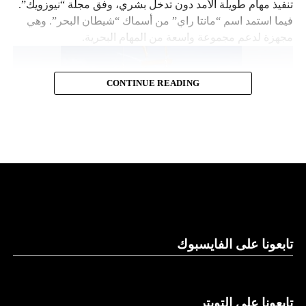
تنفيذ مهام طويلة الأمد دون تدخل بشري، وفق مجلة “نيوزويك”.
فيما استمد اسم “مانتا راي” من أسماك “شيطان البحر”. وهي
مجهزة لدعم مجموعة واسعة من المهام البحرية.
CONTINUE READING
قدرات توفير الطاقة
تابعونا على الفايسبوك
وتقول “نورثروب غرومان”، وهي تكتل للصناعات الجوية
والعسكرية، إن “مانتا راي” تعمل بشكل مستقل، ما يلغي الحاجة
إلى أي لوجستيات بشرية في الموقع. كما تتميز بقدرات توفير
الطاقة التي تسمح لها بالرسو في قاع البحر و”السبات” في حالة
تابعونا على التويتر