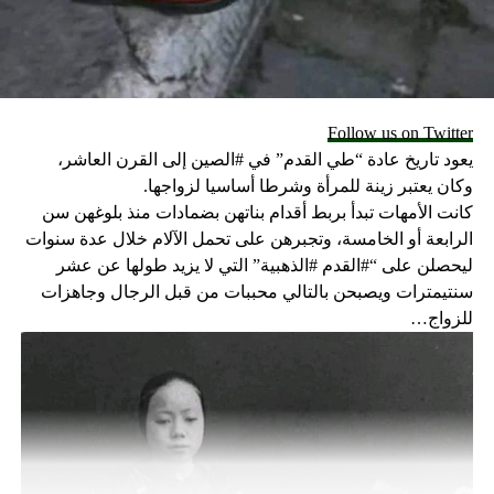
UP NEX
لبابا فرنسيس: أصلّي من أجل الموتى والجرحى وعائلاتهم
أعبّر عن قربي من أخوتنا المسلمين
DON'T MISS
البابا واضح: ما من أحد يبلغ الحياة الأبدية إن لم يتبع يسوع
Follow us on Twitter
حاملاً صليبه في الحياة الأرضية
يعود تاريخ عادة “طي القدم” في #الصين إلى القرن العاشر،
وكان يعتبر زينة للمرأة وشرطا أساسيا لزواجها.
كانت الأمهات تبدأ بربط أقدام بناتهن بضمادات منذ بلوغهن سن
الرابعة أو الخامسة، وتجبرهن على تحمل الآلام خلال عدة سنوات
ليحصلن على “#القدم #الذهبية” التي لا يزيد طولها عن عشر
سنتيمترات ويصبحن بالتالي محببات من قبل الرجال وجاهزات
للزواج…