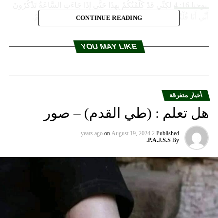
يوحنا 16: 4
لكِنِّي قَدْ كَلَّمْتُكُمْ بِهذَا حَتَّى إِذَا جَاءَتِ السَّاعَةُ تَذْكُرُونَ
أَنِّي أَنَا قُلْتُهُ لَكُمْ. وَلَمْ أَقُلْ لَكُمْ مِنَ الْبِدَايَةِ لأَنِّي كُنْتُ مَعَكُمْ.
CONTINUE READING
يوحنا 16: 13
وَأَمَّا مَتَى جَاءَ ذَاكَ، رُوحُ الْحَقِّ، فَهُوَ يُرْشِدُكُمْ إِلَى
YOU MAY LIKE
جَمِيعِ الْحَقِّ، لأَنَّهُ لاَ يَتَكَلَّمُ مِنْ نَفْسِهِ، بَلْ كُلُّ مَا يَسْمَعُ يَتَكَلَّمُ بِهِ،
وَيُخْبِرُكُمْ بِأُمُورٍ آتِيَةٍ.
يوحنا 16: 20
اَلْحَقَّ الْحَقَّ أَقُولُ لَكُمْ: إِنَّكُمْ سَتَبْكُونَ وَتَنُوحُونَ
وَالْعَالَمُ يَفْرَحُ. أَنْتُمْ سَتَحْزَنُونَ، وَلكِنَّ حُزْنَكُمْ يَتَحَوَّلُ إِلَى فَرَحٍ.
أخبار متفرقة
هل تعلم : (طي القدم) – صور
on
August 19, 2024
2 years ago
Published
P.A.J.S.S.
By
انضمّوا إلى هذه الصفحة التابعة لأليتيا لتصلكم أخبار اضطهادات
المسيحيين في الشرق والعالم:
ALETEIA