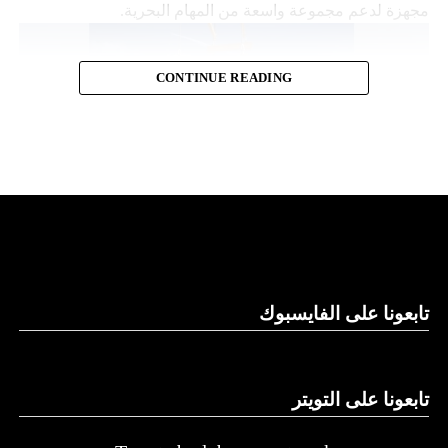
مجهزة لدعم مجموعة واسعة من المهام البحرية.
CONTINUE READING
قدرات توفير الطاقة
تابعونا على الفايسبوك
وتقول “نورثروب غرومان”، وهي تكتل للصناعات الجوية
والعسكرية، إن “مانتا راي” تعمل بشكل مستقل، ما يلغي الحاجة
إلى أي لوجستيات بشرية في الموقع. كما تتميز بقدرات توفير
الطاقة التي تسمح لها بالرسو في قاع البحر و”السبات” في حالة
تابعونا على التويتر
انخفاض الطاقة.