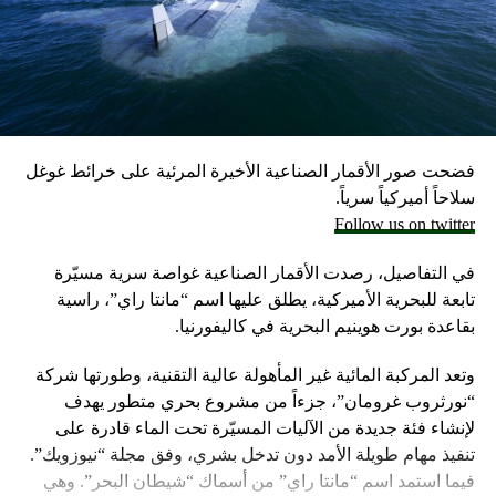
احتياطيا في حال نشوب حرب محتملة مع لبنان، وفق ما أكد
مسؤولون إسرائيليون حاليون وسابقون.
وكانت وزارة الخارجية أرجأت في مايو، فقط تسليم قنابل زنة
2000 رطل و500 رطل إلى إسرائيل بسبب مخاوف بشأن سقوط
ضحايا من المدنيين في مدينة رفح.
فضحت صور الأقمار الصناعية الأخيرة المرئية على خرائط غوغل
إلا أن نتنياهو خرج الأسبوع المضي بتصريحات نارية، ومفاجئة
سلاحاً أميركياً سرياً.
حول مماطلة أميركا في تسليم تل أبيب أسلحة
Follow us on twitter
ما أثار حفيظة البيت الأبيض الذي وصف تلك التصريحات بالمخيبة
في التفاصيل، رصدت الأقمار الصناعية غواصة سرية مسيّرة
للآمال.
تابعة للبحرية الأميركية، يطلق عليها اسم “مانتا راي”، راسية
بقاعدة بورت هوينيم البحرية في كاليفورنيا.
وتعد المركبة المائية غير المأهولة عالية التقنية، وطورتها شركة
“نورثروب غرومان”، جزءاً من مشروع بحري متطور يهدف
لإنشاء فئة جديدة من الآليات المسيّرة تحت الماء قادرة على
تنفيذ مهام طويلة الأمد دون تدخل بشري، وفق مجلة “نيوزويك”.
فيما استمد اسم “مانتا راي” من أسماك “شيطان البحر”. وهي