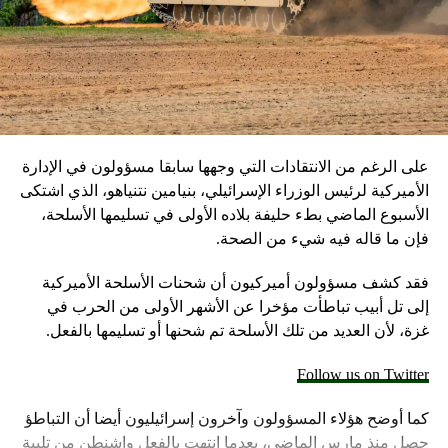
على الرغم من الانتقادات التي وجهها سابقا مسؤولون في الإدارة
الأميركية لرئيس الوزراء الإسرائيلي، بنيامين نتنياهو، الذي اشتكى
الأسبوع الماضي بطء حليفة بلاده الأولى في تسليمها الأسلحة،
فإن ما قاله فيه شيء من الصحة.
فقد كشف مسؤولون أميركيون أن شحنات الأسلحة الأميركية
إلى تل أبيب تباطأت مؤخرا عن الأشهر الأولى من الحرب في
غزة، لأن العديد من تلك الأسلحة تم شحنها أو تسليمها بالفعل.
Follow us on Twitter
كما أوضح هؤلاء المسؤولون وآخرون إسرائيليون أيضا أن التباطؤ
حصل منذ مارس الماضي، بعدما انتهت بالفعل واشنطن من تلبية