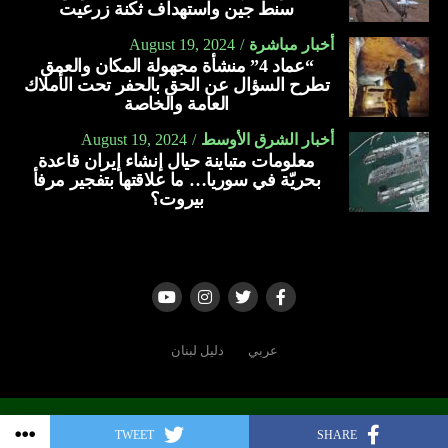
سرعة 100 عقدة.
سنط جين واستهداف ثكنة زرعيت
أسلحة بقيمة تزيد على 23 مليار دولار منذ بدء الحرب في غزة،
ومن خلال “مانتا راي”، تسعى البحرية الأميركية إلى إنشاء
أخبار مباشرة
August 19, 2024
في أكتوبر الماضي (2023).
“عماد 4” منشأة مجهولة المكان والعمق
أسطول هجين، وتزويد البحارة ومشاة البحرية بالآلات الذكية
تطرح السؤال عن الحق بالحفر تحت الأملاك
ويواجه بايدن ضغوطا من التقدميين في حزبه الديمقراطي الذين
وأجهزة الاستشعار.
العامة والخاصة
دعوا إلى وقف تسليم الأسلحة لتل أبيب وسط ارتفاع وتيرة مقتل
العربية
المدنيين في غزة، إذ فاق عدد الضحايا 37.600.
أخبار الشرق الأوسط
August 19, 2024
معلومات متباينة حيال إنشاء إيران قاعدة
بحريّة في سوريا… ما علاقتها بتفجير مرفأ
العربية
بيروت؟
عربي
دليل لبنان
Copyright © 2006 - 2022 | All rights reserved
TWEET
SHARE