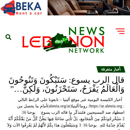
أخبار متفرقة
قال الرب يسوع: سَتَبْكُونَ وَتَنُوحُونَ
وَالْعَالَمُ يَفْرَحُ، سَتَحْزَنُونَ، وَلكِنَّ…”
أخبار الكنيسة اليومية عبر موقع أليتيا – تابعونا على الرابط التالي
: https://ar.aleteia.org/ روما/أليتيا(aleteia.org/ar)أمام ما يحصل من
اضطهاد ضد المسيحيين فلنتذكّر ما قاله الرب يسوع: يوحنا 16:
2 سَيُخْرِجُونَكُمْ مِنَ الْمَجَامِعِ، بَلْ تَأْتِي سَاعَةٌ فِيهَا يَظُنُّ كُلُّ مَنْ يَقْتُلُكُمْ أَنَّهُ
يُقَدِّمُ خِدْمَةً للهِ. يوحنا 16: 3 وَسَيَفْعَلُونَ هذَا بِكُمْ لأَنَّهُمْ لَمْ يَعْرِفُوا الآبَ وَلاَ