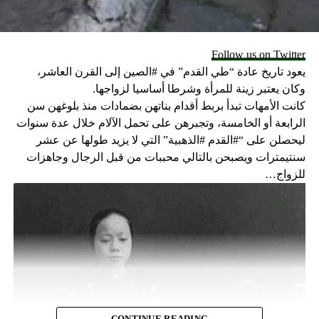
Follow us on Twitter
يعود تاريخ عادة “طي القدم” في #الصين إلى القرن العاشر،
وكان يعتبر زينة للمرأة وشرطا أساسيا لزواجها.
كانت الأمهات تبدأ بربط أقدام بناتهن بضمادات منذ بلوغهن سن
الرابعة أو الخامسة، وتجبرهن على تحمل الآلام خلال عدة سنوات
ليحصلن على “#القدم #الذهبية” التي لا يزيد طولها عن عشر
سنتيمترات ويصبحن بالتالي محببات من قبل الرجال وجاهزات
للزواج…
CONTINUE READING