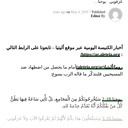
عَرَفُونِي. يوحنا…
on
May 4, 2019
7 years ago
Published
Editor
By
أخبار الكنيسة اليومية عبر موقع أليتيا – تابعونا على الرابط التالي
https://ar.aleteia.org/
:
روما/أليتيا
(aleteia.org/ar)
أمام ما يحصل من اضطهاد ضد
المسيحيين فلنتذكّر ما قاله الرب يسوع:
يوحنا 16: 2
سَيُخْرِجُونَكُمْ مِنَ الْمَجَامِعِ، بَلْ تَأْتِي سَاعَةٌ فِيهَا يَظُنُّ
كُلُّ مَنْ يَقْتُلُكُمْ أَنَّهُ يُقَدِّمُ خِدْمَةً للهِ.
يوحنا 16: 3
وَسَيَفْعَلُونَ هذَا بِكُمْ لأَنَّهُمْ لَمْ يَعْرِفُوا الآبَ وَلاَ عَرَفُونِي.