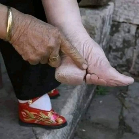
العودة الى الصفحة الرئيسية
RELATED TOPICS:
UP NEX
بينها سيدة لبنان…بالصور: ٨ أعياد مريميّة حول العالم خلال
هر أيار
DON'T MISS
باكستاني يعتدي على كنيسة في فرنسا