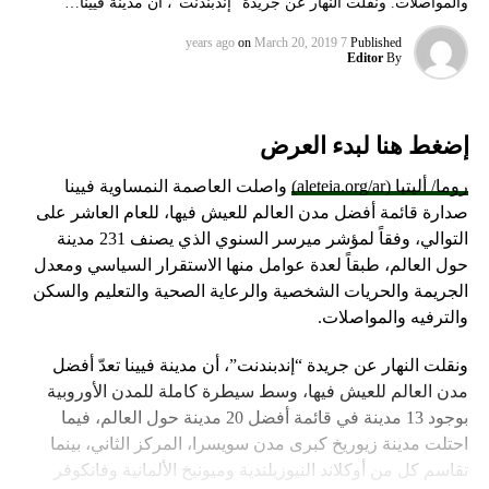
والمواصلات. ونقلت النهار عن جريدة “إندبندنت”، أن مدينة فيينا…
on
March 20, 2019
7 years ago
Published
Editor
By
إضغط هنا لبدء العرض
روما/ أليتيا (aleteia.org/ar)
واصلت العاصمة النمساوية فيينا
صدارة قائمة أفضل مدن العالم للعيش فيها، للعام العاشر على
التوالي، وفقاً لمؤشر ميرسر السنوي الذي يصنف 231 مدينة
حول العالم، طبقاً لعدة عوامل منها الاستقرار السياسي ومعدل
الجريمة والحريات الشخصية والرعاية الصحية والتعليم والسكن
والترفيه والمواصلات.
ونقلت النهار عن جريدة “إندبندنت”، أن مدينة فيينا تعدّ أفضل
مدن العالم للعيش فيها، وسط سيطرة كاملة للمدن الأوروبية
بوجود 13 مدينة في قائمة أفضل 20 مدينة حول العالم، فيما
احتلت مدينة زيوريخ كبرى مدن سويسرا، المركز الثاني، بينما
تقاسم كل من أوكلاند النيوزيلندية وميونيخ الألمانية وفانكوفر