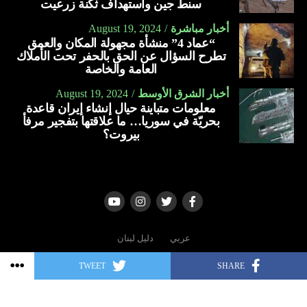
سنط جين واستهداف ثكنة زرعيت
أسلحة بقيمة تزيد على 23 مليار دولار منذ بدء الحرب في غزة،
ومن خلال “مانتا راي”، تسعى البحرية الأميركية إلى إنشاء
أخبار مباشرة
August 19, 2024
في أكتوبر الماضي (2023).
“عماد 4” منشأة مجهولة المكان والعمق
أسطول هجين، وتزويد البحارة ومشاة البحرية بالآلات الذكية
تطرح السؤال عن الحق بالحفر تحت الأملاك
ويواجه بايدن ضغوطا من التقدميين في حزبه الديمقراطي الذين
وأجهزة الاستشعار.
العامة والخاصة
دعوا إلى وقف تسليم الأسلحة لتل أبيب وسط ارتفاع وتيرة مقتل
العربية
المدنيين في غزة، إذ فاق عدد الضحايا 37.600.
أخبار الشرق الأوسط
August 19, 2024
معلومات متباينة حيال إنشاء إيران قاعدة
بحريّة في سوريا… ما علاقتها بتفجير مرفأ
العربية
بيروت؟
عربي
دليل لبنان
TWEET
SHARE
Copyright © 2006 - 2022 | All rights reserved