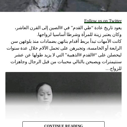
Follow us on Twitter
يعود تاريخ عادة “طي القدم” في #الصين إلى القرن العاشر،
وكان يعتبر زينة للمرأة وشرطا أساسيا لزواجها.
كانت الأمهات تبدأ بربط أقدام بناتهن بضمادات منذ بلوغهن سن
الرابعة أو الخامسة، وتجبرهن على تحمل الآلام خلال عدة سنوات
ليحصلن على “#القدم #الذهبية” التي لا يزيد طولها عن عشر
سنتيمترات ويصبحن بالتالي محببات من قبل الرجال وجاهزات
للزواج…
CONTINUE READING