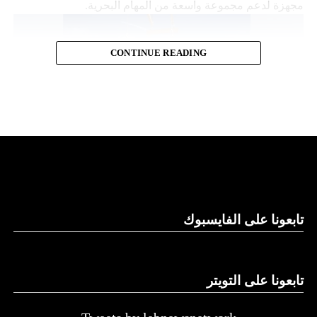
مجهزة لدعم مجموعة واسعة من المهام البحرية.
CONTINUE READING
قدرات توفير الطاقة
تابعونا على الفايسبوك
وتقول “نورثروب غرومان”، وهي تكتل للصناعات الجوية
والعسكرية، إن “مانتا راي” تعمل بشكل مستقل، ما يلغي الحاجة
إلى أي لوجستيات بشرية في الموقع. كما تتميز بقدرات توفير
الطاقة التي تسمح لها بالرسو في قاع البحر و”السبات” في حالة
تابعونا على التويتر
انخفاض الطاقة.