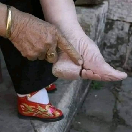
RELATED TOPICS:
UP NEX
نجيل اليوم:”حينَئِذٍ فَهِمَ التَّلامِيذ”
DON'T MISS
قائمة أسوأ ١٠ مدن في العالم لجودة المعيشة…مدن عربية
في الطليعة