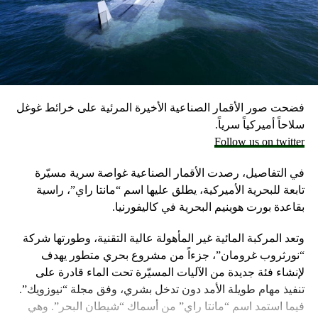
احتياطيا في حال نشوب حرب محتملة مع لبنان، وفق ما أكد
مسؤولون إسرائيليون حاليون وسابقون.
وكانت وزارة الخارجية أرجأت في مايو، فقط تسليم قنابل زنة
2000 رطل و500 رطل إلى إسرائيل بسبب مخاوف بشأن سقوط
ضحايا من المدنيين في مدينة رفح.
فضحت صور الأقمار الصناعية الأخيرة المرئية على خرائط غوغل
إلا أن نتنياهو خرج الأسبوع المضي بتصريحات نارية، ومفاجئة
سلاحاً أميركياً سرياً.
حول مماطلة أميركا في تسليم تل أبيب أسلحة
Follow us on twitter
ما أثار حفيظة البيت الأبيض الذي وصف تلك التصريحات بالمخيبة
في التفاصيل، رصدت الأقمار الصناعية غواصة سرية مسيّرة
للآمال.
تابعة للبحرية الأميركية، يطلق عليها اسم “مانتا راي”، راسية
بقاعدة بورت هوينيم البحرية في كاليفورنيا.
وتعد المركبة المائية غير المأهولة عالية التقنية، وطورتها شركة
“نورثروب غرومان”، جزءاً من مشروع بحري متطور يهدف
لإنشاء فئة جديدة من الآليات المسيّرة تحت الماء قادرة على
تنفيذ مهام طويلة الأمد دون تدخل بشري، وفق مجلة “نيوزويك”.
فيما استمد اسم “مانتا راي” من أسماك “شيطان البحر”. وهي