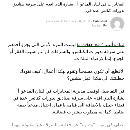
المخابرات في لبنان المدعو أ . بشارة الذي اقدم على سرقة صناديق
نذورات كنائس عدة في…
on
February 20, 2019
7 years ago
Published
Editor
By
لبنان/ أليتيا (aleteia.org/ar)
ليست المرة الأولى التي يجرؤ أحدهم
على سرقة ندورات الكنائس، والسرقات لم تتم بسبب الفقر أو
الجوع، إنما لإرضاء الملذات.
الأفظع، أن تكون مسيحياً وتقوم بهكذا أعمال، كيف تقودك
خطيئتك الى هكذا عمل مشين؟
في التفاصيل اوقفت مديرية المخابرات في لبنان المدعو أ .
بشارة الذي اقدم على سرقة صناديق نذورات كنائس عدة في
قضاء جبيل، بالاضافة الى قيامه باعمال احتيال مدعياً صفة
ضابط. كما انه مطلوب بنشرات قضائية.
نصلي كي يتوب “بشارة” عن فعلته والسرقة غير مقبولة مهما