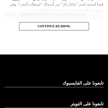
فيما استمد اسم “مانتا راي” من أسماك “شيطان البحر”. وهي
مجهزة لدعم مجموعة واسعة من المهام البحرية.
CONTINUE READING
قدرات توفير الطاقة
تابعونا على الفايسبوك
وتقول “نورثروب غرومان”، وهي تكتل للصناعات الجوية
والعسكرية، إن “مانتا راي” تعمل بشكل مستقل، ما يلغي الحاجة
إلى أي لوجستيات بشرية في الموقع. كما تتميز بقدرات توفير
الطاقة التي تسمح لها بالرسو في قاع البحر و”السبات” في حالة
تابعونا على التويتر
انخفاض الطاقة.