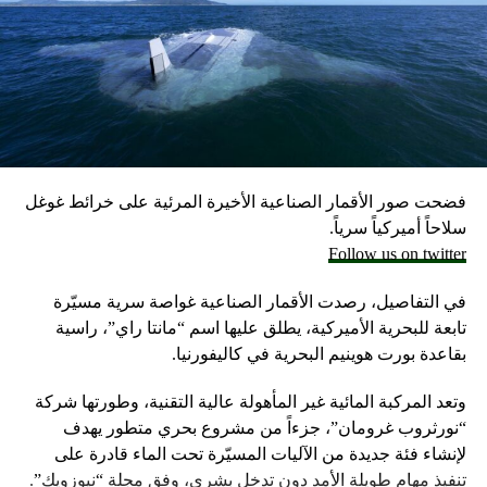
علماً أن الجيش الإسرائيلي يحتفظ بمخزون كبير من الأسلحة
احتياطيا في حال نشوب حرب محتملة مع لبنان، وفق ما أكد
مسؤولون إسرائيليون حاليون وسابقون.
وكانت وزارة الخارجية أرجأت في مايو، فقط تسليم قنابل زنة
2000 رطل و500 رطل إلى إسرائيل بسبب مخاوف بشأن سقوط
ضحايا من المدنيين في مدينة رفح.
فضحت صور الأقمار الصناعية الأخيرة المرئية على خرائط غوغل
إلا أن نتنياهو خرج الأسبوع المضي بتصريحات نارية، ومفاجئة
سلاحاً أميركياً سرياً.
حول مماطلة أميركا في تسليم تل أبيب أسلحة
Follow us on twitter
ما أثار حفيظة البيت الأبيض الذي وصف تلك التصريحات بالمخيبة
في التفاصيل، رصدت الأقمار الصناعية غواصة سرية مسيّرة
للآمال.
تابعة للبحرية الأميركية، يطلق عليها اسم “مانتا راي”، راسية
بقاعدة بورت هوينيم البحرية في كاليفورنيا.
وتعد المركبة المائية غير المأهولة عالية التقنية، وطورتها شركة
“نورثروب غرومان”، جزءاً من مشروع بحري متطور يهدف
لإنشاء فئة جديدة من الآليات المسيّرة تحت الماء قادرة على
تنفيذ مهام طويلة الأمد دون تدخل بشري، وفق مجلة “نيوزويك”.