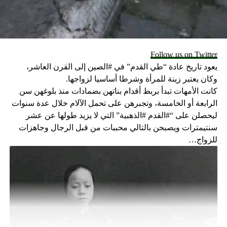
Follow us on Twitter
يعود تاريخ عادة “طي القدم” في #الصين إلى القرن العاشر،
وكان يعتبر زينة للمرأة وشرطا أساسيا لزواجها.
كانت الأمهات تبدأ بربط أقدام بناتهن بضمادات منذ بلوغهن سن
الرابعة أو الخامسة، وتجبرهن على تحمل الآلام خلال عدة سنوات
ليحصلن على “#القدم #الذهبية” التي لا يزيد طولها عن عشر
سنتيمترات ويصبحن بالتالي محببات من قبل الرجال وجاهزات
للزواج…