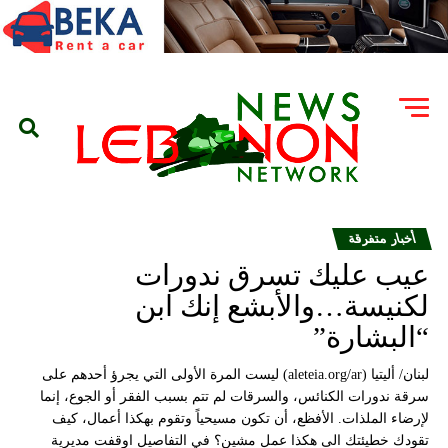
أخبار متفرقة
عيب عليك تسرق ندورات
لكنيسة…والأبشع إنك ابن
“البشارة”
لبنان/ أليتيا (aleteia.org/ar) ليست المرة الأولى التي يجرؤ أحدهم على
سرقة ندورات الكنائس، والسرقات لم تتم بسبب الفقر أو الجوع، إنما
لإرضاء الملذات. الأفظع، أن تكون مسيحياً وتقوم بهكذا أعمال، كيف
تقودك خطيئتك الى هكذا عمل مشين؟ في التفاصيل اوقفت مديرية