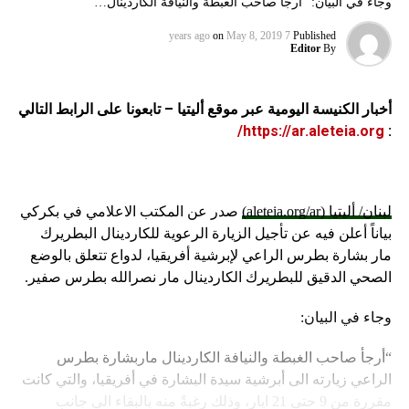
وجاء في البيان: “أرجأ صاحب الغبطة والنيافة الكاردينال…
on
May 8, 2019
7 years ago
Published
Editor
By
أخبار الكنيسة اليومية عبر موقع أليتيا – تابعونا على الرابط التالي
https://ar.aleteia.org/
:
لبنان/ أليتيا (aleteia.org/ar)
صدر عن المكتب الاعلامي في بكركي
بياناً أعلن فيه عن تأجيل الزيارة الرعوية للكاردينال البطريرك
مار بشارة بطرس الراعي لإبرشية أفريقيا، لدواع تتعلق بالوضع
الصحي الدقيق للبطريرك الكاردينال مار نصرالله بطرس صفير.
وجاء في البيان:
“أرجأ صاحب الغبطة والنيافة الكاردينال ماربشارة بطرس
الراعي زيارته الى أبرشية سيدة البشارة في أفريقيا، والتي كانت
مقررة من 9 حتى 21 ايار، وذلك رغبةً منه بالبقاء الى جانب