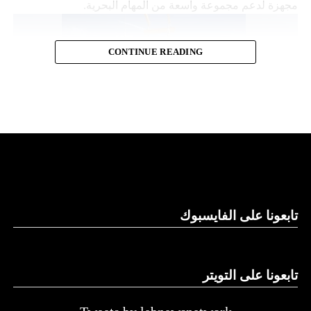
مجهزة لدعم مجموعة واسعة من المهام البحرية.
CONTINUE READING
قدرات توفير الطاقة
تابعونا على الفايسبوك
وتقول “نورثروب غرومان”، وهي تكتل للصناعات الجوية
والعسكرية، إن “مانتا راي” تعمل بشكل مستقل، ما يلغي الحاجة
إلى أي لوجستيات بشرية في الموقع. كما تتميز بقدرات توفير
الطاقة التي تسمح لها بالرسو في قاع البحر و”السبات” في حالة
تابعونا على التويتر
انخفاض الطاقة.