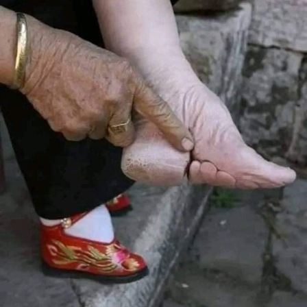
RELATED TOPICS:
UP NEX
ن مستشفى أوتيل ديو هذا ما قاله البطريرك الراعي
DON'T MISS
الراحة الدائمة أعطه يا رب ونورك الأزلي فليضيء له