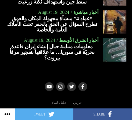
سنط جين واستهداف ثكنة زرعيت
أسلحة بقيمة تزيد على 23 مليار دولار منذ بدء الحرب في غزة،
ومن خلال “مانتا راي”، تسعى البحرية الأميركية إلى إنشاء
أخبار مباشرة
August 19, 2024
في أكتوبر الماضي (2023).
“عماد 4” منشأة مجهولة المكان والعمق
أسطول هجين، وتزويد البحارة ومشاة البحرية بالآلات الذكية
تطرح السؤال عن الحق بالحفر تحت الأملاك
ويواجه بايدن ضغوطا من التقدميين في حزبه الديمقراطي الذين
وأجهزة الاستشعار.
العامة والخاصة
دعوا إلى وقف تسليم الأسلحة لتل أبيب وسط ارتفاع وتيرة مقتل
العربية
المدنيين في غزة، إذ فاق عدد الضحايا 37.600.
أخبار الشرق الأوسط
August 19, 2024
معلومات متباينة حيال إنشاء إيران قاعدة
بحريّة في سوريا… ما علاقتها بتفجير مرفأ
العربية
بيروت؟
عربي
دليل لبنان
TWEET
SHARE
Copyright © 2006 - 2022 | All rights reserved