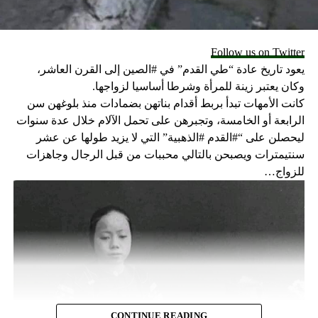
Follow us on Twitter
يعود تاريخ عادة “طي القدم” في #الصين إلى القرن العاشر،
وكان يعتبر زينة للمرأة وشرطا أساسيا لزواجها.
كانت الأمهات تبدأ بربط أقدام بناتهن بضمادات منذ بلوغهن سن
الرابعة أو الخامسة، وتجبرهن على تحمل الآلام خلال عدة سنوات
ليحصلن على “#القدم #الذهبية” التي لا يزيد طولها عن عشر
سنتيمترات ويصبحن بالتالي محببات من قبل الرجال وجاهزات
للزواج…
CONTINUE READING