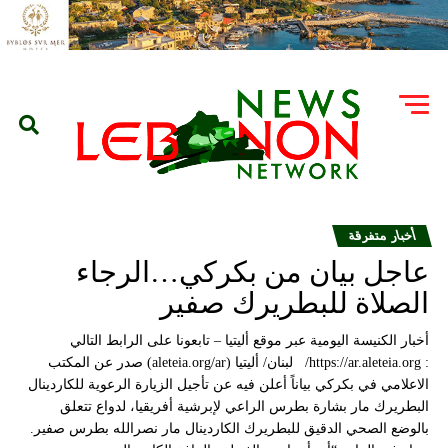
أخبار متفرقة
عاجل بيان من بكركي…الرجاء
الصلاة للبطريرك صفير
أخبار الكنيسة اليومية عبر موقع أليتيا – تابعونا على الرابط التالي
: https://ar.aleteia.org/ لبنان/ أليتيا (aleteia.org/ar) صدر عن المكتب
الاعلامي في بكركي بياناً أعلن فيه عن تأجيل الزيارة الرعوية للكاردينال
البطريرك مار بشارة بطرس الراعي لإبرشية أفريقيا، لدواع تتعلق
بالوضع الصحي الدقيق للبطريرك الكاردينال مار نصرالله بطرس صفير.