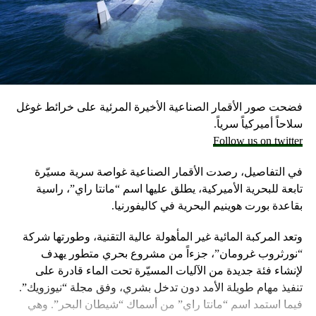
احتياطيا في حال نشوب حرب محتملة مع لبنان، وفق ما أكد
مسؤولون إسرائيليون حاليون وسابقون.
وكانت وزارة الخارجية أرجأت في مايو، فقط تسليم قنابل زنة
2000 رطل و500 رطل إلى إسرائيل بسبب مخاوف بشأن سقوط
ضحايا من المدنيين في مدينة رفح.
فضحت صور الأقمار الصناعية الأخيرة المرئية على خرائط غوغل
إلا أن نتنياهو خرج الأسبوع المضي بتصريحات نارية، ومفاجئة
سلاحاً أميركياً سرياً.
حول مماطلة أميركا في تسليم تل أبيب أسلحة
Follow us on twitter
ما أثار حفيظة البيت الأبيض الذي وصف تلك التصريحات بالمخيبة
في التفاصيل، رصدت الأقمار الصناعية غواصة سرية مسيّرة
للآمال.
تابعة للبحرية الأميركية، يطلق عليها اسم “مانتا راي”، راسية
بقاعدة بورت هوينيم البحرية في كاليفورنيا.
وتعد المركبة المائية غير المأهولة عالية التقنية، وطورتها شركة
“نورثروب غرومان”، جزءاً من مشروع بحري متطور يهدف
لإنشاء فئة جديدة من الآليات المسيّرة تحت الماء قادرة على
تنفيذ مهام طويلة الأمد دون تدخل بشري، وفق مجلة “نيوزويك”.
فيما استمد اسم “مانتا راي” من أسماك “شيطان البحر”. وهي