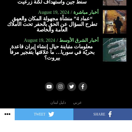
سنط جين واستهداف ثكنة زرعيت
أسلحة بقيمة تزيد على 23 مليار دولار منذ بدء الحرب في غزة،
ومن خلال “مانتا راي”، تسعى البحرية الأميركية إلى إنشاء
أخبار مباشرة
August 19, 2024
في أكتوبر الماضي (2023).
“عماد 4” منشأة مجهولة المكان والعمق
أسطول هجين، وتزويد البحارة ومشاة البحرية بالآلات الذكية
تطرح السؤال عن الحق بالحفر تحت الأملاك
ويواجه بايدن ضغوطا من التقدميين في حزبه الديمقراطي الذين
وأجهزة الاستشعار.
العامة والخاصة
دعوا إلى وقف تسليم الأسلحة لتل أبيب وسط ارتفاع وتيرة مقتل
العربية
المدنيين في غزة، إذ فاق عدد الضحايا 37.600.
أخبار الشرق الأوسط
August 19, 2024
معلومات متباينة حيال إنشاء إيران قاعدة
بحريّة في سوريا… ما علاقتها بتفجير مرفأ
العربية
بيروت؟
عربي
دليل لبنان
TWEET
SHARE
Copyright © 2006 - 2022 | All rights reserved