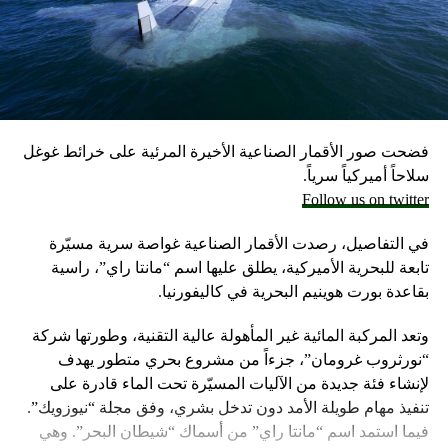
احتياطيا في حال نشوب حرب محتملة مع لبنان، وفق ما أكد
مسؤولون إسرائيليون حاليون وسابقون.
وكانت وزارة الخارجية أرجأت في مايو، فقط تسليم قنابل زنة
2000 رطل و500 رطل إلى إسرائيل بسبب مخاوف بشأن سقوط
ضحايا من المدنيين في مدينة رفح.
فضحت صور الأقمار الصناعية الأخيرة المرئية على خرائط غوغل
إلا أن نتنياهو خرج الأسبوع المضي بتصريحات نارية، ومفاجئة
سلاحاً أميركياً سرياً.
حول مماطلة أميركا في تسليم تل أبيب أسلحة
Follow us on twitter
ما أثار حفيظة البيت الأبيض الذي وصف تلك التصريحات بالمخيبة
في التفاصيل، رصدت الأقمار الصناعية غواصة سرية مسيّرة
للآمال.
تابعة للبحرية الأميركية، يطلق عليها اسم “مانتا راي”، راسية
بقاعدة بورت هوينيم البحرية في كاليفورنيا.
وتعد المركبة المائية غير المأهولة عالية التقنية، وطورتها شركة
“نورثروب غرومان”، جزءاً من مشروع بحري متطور يهدف
لإنشاء فئة جديدة من الآليات المسيّرة تحت الماء قادرة على
تنفيذ مهام طويلة الأمد دون تدخل بشري، وفق مجلة “نيوزويك”.
فيما استمد اسم “مانتا راي” من أسماك “شيطان البحر”. وهي