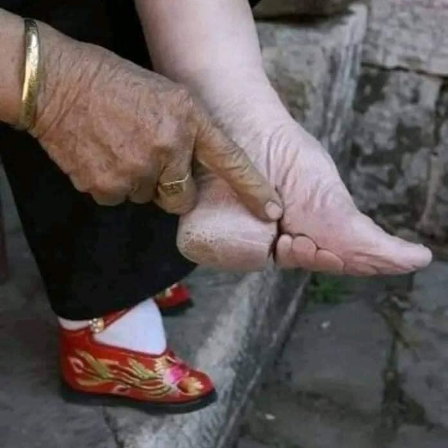
وEMA (وكالة الأدوية الأوروبية)، لهذه الأنواع من السرطان، كما
أنه سيتم اعتماد هذه العلاجات للعديد من أنواع السرطان خلال
الأشهر والسنوات القادمة”.
“وبالرغم من أن هذه العلاجات لديها بعض الآثار السلبية”، يوضح
عبيد أنها “أخف من تلك التي تحصل مع العلاجات التقليدية”،
ويشير إلى “ضرورة الإشراف عليها من قبل فريق متخصص
بجهاز المناعة”، معتبرًا أن “هذه ثورة طبية حقيقية، وهي الأهم
منذ ما لا يقلّ عن 50 سنة”.
في المقابل، يرى الطبيب أنه “ما زال هناك الكثير من الجهود
والأبحاث المطلوبة للتوصل إلى فهم كامل لأسباب تجاوب بعض
المرضى بشكل مذهل مع علاجات جهاز المناعة، في حين أن
الفرق واضح مع أولئك الذين لا يتجاوبون جيدًا”، مضيفًا: “لهذا
السبب بالتحديد، أُطوّر أبحاثي حاليًا لإنتاج Next Generation(الجيل
القادم) من Cancer Immunotherapy، عبر عقار يُمكّن معظم
المرضى من التجاوب مع العلاجات”.
ويكشف عبيد أن “الأهم على الصعيد العالمي لإنتاج هكذا دواء