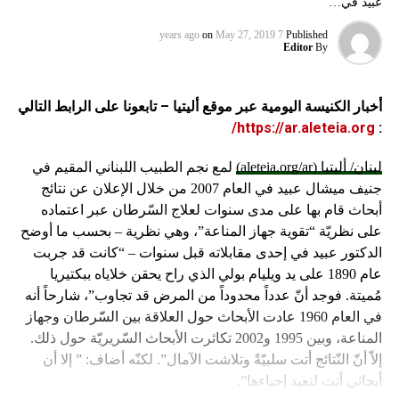
عبيد في…
on
May 27, 2019
7 years ago
Published
Editor
By
أخبار الكنيسة اليومية عبر موقع أليتيا – تابعونا على الرابط التالي
https://ar.aleteia.org/
:
لبنان/ أليتيا (aleteia.org/ar)
لمع نجم الطبيب اللبناني المقيم في
جنيف ميشال عبيد في العام 2007 من خلال الإعلان عن نتائج
أبحاث قام بها على مدى سنوات لعلاج السّرطان عبر اعتماده
على نظريّة “تقوية جهاز المناعة”، وهي نظرية – بحسب ما أوضح
الدكتور عبيد في إحدى مقابلاته قبل سنوات – “كانت قد جربت
عام 1890 على يد ويليام بولي الذي راح يحقن خلاياه ببكتيريا
مُميتة. فوجد أنّ عدداً محدوداً من المرض قد تجاوب”، شارحاً أنه
في العام 1960 عادت الأبحاث حول العلاقة بين السّرطان وجهاز
المناعة، وبين 1995 و2002 تكاثرت الأبحاث السّريريّة حول ذلك.
إلاّ أنّ النّتائج أتت سلبيّةً وتلاشت الآمال”. لكنّه أضاف: ” إلا أن
أبحاثي أتت لتعيد إحياءها”.