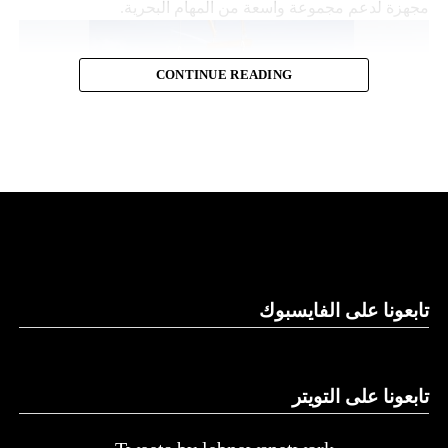
مجهزة لدعم مجموعة واسعة من المهام البحرية.
CONTINUE READING
قدرات توفير الطاقة
تابعونا على الفايسبوك
وتقول “نورثروب غرومان”، وهي تكتل للصناعات الجوية
والعسكرية، إن “مانتا راي” تعمل بشكل مستقل، ما يلغي الحاجة
إلى أي لوجستيات بشرية في الموقع. كما تتميز بقدرات توفير
الطاقة التي تسمح لها بالرسو في قاع البحر و”السبات” في حالة
تابعونا على التويتر
انخفاض الطاقة.