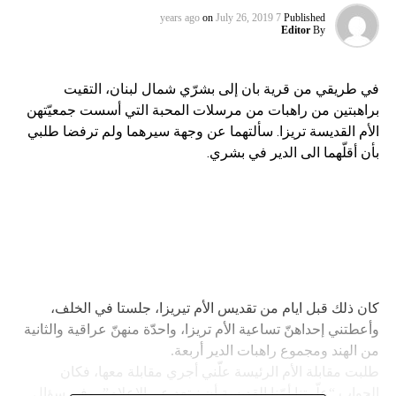
on
July 26, 2019
7 years ago
Published
Editor
By
في طريقي من قرية بان إلى بشرّي شمال لبنان، التقيت
براهبتين من راهبات من مرسلات المحبة التي أسست جمعيّتهن
الأم القديسة تريزا. سألتهما عن وجهة سيرهما ولم ترفضا طلبي
بأن أقلّهما الى الدير في بشري
.
كان ذلك قبل ايام من تقديس الأم تيريزا، جلستا في الخلف،
وأعطتني إحداهنّ تساعية الأم تريزا، واحدّة منهنّ عراقية والثانية
من الهند ومجموع راهبات الدير أربعة.
طلبت مقابلة الأم الرئيسة علّني أجري مقابلة معها، فكان
الجواب “علّمتنا أمّنا القديسة أن نبتعد عن الإعلام”، وفي سؤال