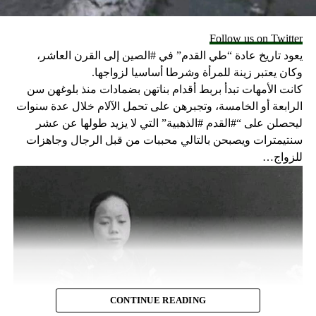
Follow us on Twitter
يعود تاريخ عادة “طي القدم” في #الصين إلى القرن العاشر،
وكان يعتبر زينة للمرأة وشرطا أساسيا لزواجها.
كانت الأمهات تبدأ بربط أقدام بناتهن بضمادات منذ بلوغهن سن
الرابعة أو الخامسة، وتجبرهن على تحمل الآلام خلال عدة سنوات
ليحصلن على “#القدم #الذهبية” التي لا يزيد طولها عن عشر
سنتيمترات ويصبحن بالتالي محببات من قبل الرجال وجاهزات
للزواج…
CONTINUE READING