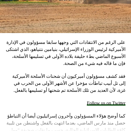
على الرغم من الانتقادات التي وجهها سابقا مسؤولون في الإدارة
الأميركية لرئيس الوزراء الإسرائيلي، بنيامين نتنياهو، الذي اشتكى
الأسبوع الماضي بطء حليفة بلاده الأولى في تسليمها الأسلحة،
فإن ما قاله فيه شيء من الصحة.
فقد كشف مسؤولون أميركيون أن شحنات الأسلحة الأميركية
إلى تل أبيب تباطأت مؤخرا عن الأشهر الأولى من الحرب في
غزة، لأن العديد من تلك الأسلحة تم شحنها أو تسليمها بالفعل.
Follow us on Twitter
كما أوضح هؤلاء المسؤولون وآخرون إسرائيليون أيضا أن التباطؤ
حصل منذ مارس الماضي، بعدما انتهت بالفعل واشنطن من تلبية
كافة الطلبات الإسرائيلية الحالية، حسب ما نقلت صحيفة “وول