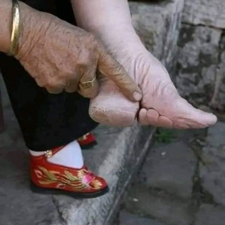
يسوع الفقير في عالمنا اليوم.
أنت لمستحقّة يا أم تريزا.
تشفّعي لنا عند يسوع.
RELATED TOPICS:
UP NEX
لاة لنيل شفاعة القديسة تيريزا الطفل يسوع في الحال
DON'T MISS
هل القربان الأقدس حقيقة؟ الجواب لكم بعد قراءة هذه
الحادثة