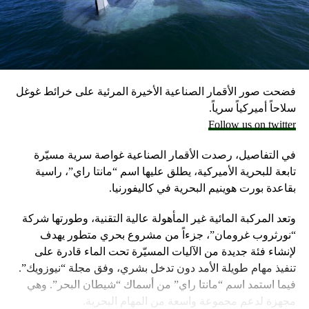
مسؤولون إسرائيليون حاليون وسابقون.
وكانت وزارة الخارجية أرجأت في مايو، فقط تسليم قنابل زنة
2000 رطل و500 رطل إلى إسرائيل بسبب مخاوف بشأن سقوط
ضحايا من المدنيين في مدينة رفح.
فضحت صور الأقمار الصناعية الأخيرة المرئية على خرائط غوغل
إلا أن نتنياهو خرج الأسبوع المضي بتصريحات نارية، ومفاجئة
سلاحاً أميركياً سرياً.
حول مماطلة أميركا في تسليم تل أبيب أسلحة
Follow us on twitter
ما أثار حفيظة البيت الأبيض الذي وصف تلك التصريحات بالمخيبة
في التفاصيل، رصدت الأقمار الصناعية غواصة سرية مسيّرة
للآمال.
تابعة للبحرية الأميركية، يطلق عليها اسم “مانتا راي”، راسية
بقاعدة بورت هوينيم البحرية في كاليفورنيا.
وتعد المركبة المائية غير المأهولة عالية التقنية، وطورتها شركة
“نورثروب غرومان”، جزءاً من مشروع بحري متطور يهدف
لإنشاء فئة جديدة من الآليات المسيّرة تحت الماء قادرة على
تنفيذ مهام طويلة الأمد دون تدخل بشري، وفق مجلة “نيوزويك”.
فيما استمد اسم “مانتا راي” من أسماك “شيطان البحر”. وهي
مجهزة لدعم مجموعة واسعة من المهام البحرية.