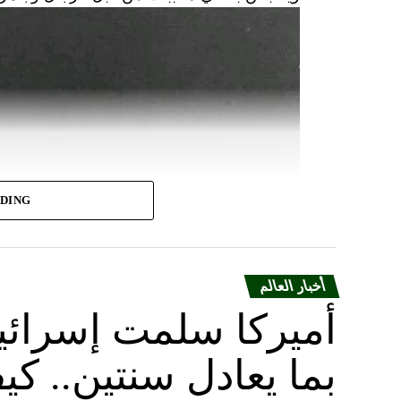
ADING
أخبار العالم
أميركا سلمت إسرائ
بما يعادل سنتين.. ك