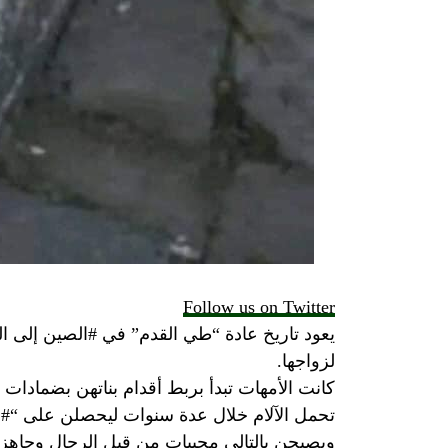
Follow us on Twitter
يعود تاريخ عادة “طي القدم” في #الصين إلى ال
لزواجها.
كانت الأمهات تبدأ بربط أقدام بناتهن بضمادات
تحمل الآلام خلال عدة سنوات ليحصلن على “#ال
ويصبحن بالتالي محببات من قبل الرجال وجاه