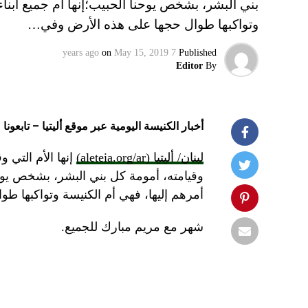
بني البشر، بشخص يوحنا الحبيب؛إنها أم جميع أبناء 
وتواكبها طوال حجها على هذه الأرض وفي…
on
May 15, 2019
7 years ago
Published
Editor
By
أخبار الكنيسة اليومية عبر موقع أليتيا – تابعونا 
لبنان/ أليتيا (aleteia.org/ar)
إنها الأم التي 
وقيامته، أمومة كل بني البشر، بشخص يوحنا 
أمرهم إليها، فهي أم الكنيسة وتواكبها ط
شهر مع مريم مبارك للجميع.