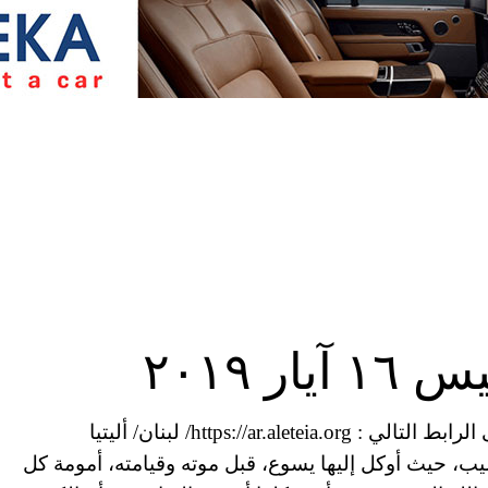
ر ٢٠١٩
أخبار الكنيسة اليومية عبر موقع أليتيا – تابعونا على الرابط التالي : https://ar.aleteia.org/ لبنان/ أليتيا
 أقدام الصليب، حيث أوكل إليها يسوع، قبل موته وقيامته، أمومة كل