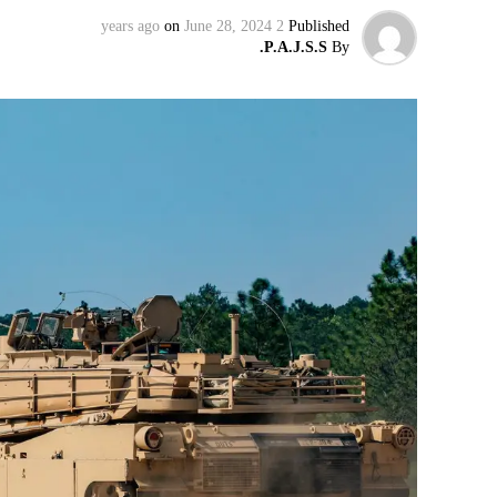
on
June 28, 2024
2 years ago
Published
P.A.J.S.S.
By