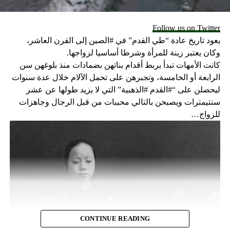
Follow us on Twitter
يعود تاريخ عادة “طي القدم” في #الصين إلى القرن العاشر،
وكان يعتبر زينة للمرأة وشرطا أساسيا لزواجها.
كانت الأمهات تبدأ بربط أقدام بناتهن بضمادات منذ بلوغهن سن
الرابعة أو الخامسة، وتجبرهن على تحمل الآلام خلال عدة سنوات
ليحصلن على “#القدم #الذهبية” التي لا يزيد طولها عن عشر
سنتيمترات ويصبحن بالتالي محببات من قبل الرجال وجاهزات
للزواج…
CONTINUE READING