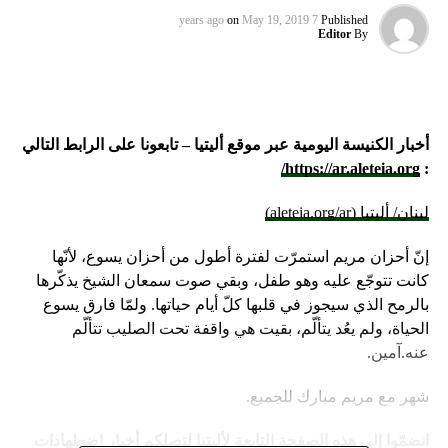
on
May 19, 2019
7 years ago
Published
Editor
By
أخبار الكنيسة اليومية عبر موقع أليتيا – تابعونا على الرابط التالي
https://ar.aleteia.org/
:
لبنان/ أليتيا (aleteia.org/ar)
إنّ أحزان مريم استمرّت لفترة أطول من أحزان يسوع، لأنّها
كانت تتوجّع عليه وهو طفل، وبقي صوت سمعان الشيخ يذكّرها
بالرمح الذي سيجوز في قلبها كلّ أيام حياتها. ولمّا فارق يسوع
الحياة، ولم يعُد يتألّم، بقيت هي واقفة تحت الصليب تتألّم
عنه.آمين.
شهر مع مريم مبارك للجميع.
انضمّوا إلى هذه الصفحة التابعة لأليتيا لتصلكم أخبار اضطهادات