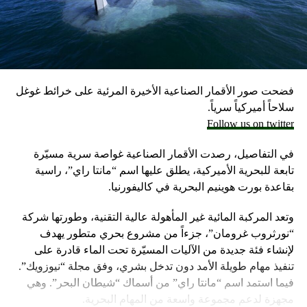
مسؤولون إسرائيليون حاليون وسابقون.
وكانت وزارة الخارجية أرجأت في مايو، فقط تسليم قنابل زنة
2000 رطل و500 رطل إلى إسرائيل بسبب مخاوف بشأن سقوط
ضحايا من المدنيين في مدينة رفح.
فضحت صور الأقمار الصناعية الأخيرة المرئية على خرائط غوغل
إلا أن نتنياهو خرج الأسبوع المضي بتصريحات نارية، ومفاجئة
سلاحاً أميركياً سرياً.
حول مماطلة أميركا في تسليم تل أبيب أسلحة
Follow us on twitter
ما أثار حفيظة البيت الأبيض الذي وصف تلك التصريحات بالمخيبة
في التفاصيل، رصدت الأقمار الصناعية غواصة سرية مسيّرة
للآمال.
تابعة للبحرية الأميركية، يطلق عليها اسم “مانتا راي”، راسية
بقاعدة بورت هوينيم البحرية في كاليفورنيا.
وتعد المركبة المائية غير المأهولة عالية التقنية، وطورتها شركة
“نورثروب غرومان”، جزءاً من مشروع بحري متطور يهدف
لإنشاء فئة جديدة من الآليات المسيّرة تحت الماء قادرة على
تنفيذ مهام طويلة الأمد دون تدخل بشري، وفق مجلة “نيوزويك”.
فيما استمد اسم “مانتا راي” من أسماك “شيطان البحر”. وهي
مجهزة لدعم مجموعة واسعة من المهام البحرية.