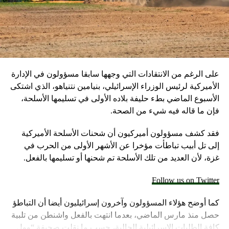
على الرغم من الانتقادات التي وجهها سابقا مسؤولون في الإدارة
الأميركية لرئيس الوزراء الإسرائيلي، بنيامين نتنياهو، الذي اشتكى
الأسبوع الماضي بطء حليفة بلاده الأولى في تسليمها الأسلحة،
فإن ما قاله فيه شيء من الصحة.
فقد كشف مسؤولون أميركيون أن شحنات الأسلحة الأميركية
إلى تل أبيب تباطأت مؤخرا عن الأشهر الأولى من الحرب في
غزة، لأن العديد من تلك الأسلحة تم شحنها أو تسليمها بالفعل.
Follow us on Twitter
كما أوضح هؤلاء المسؤولون وآخرون إسرائيليون أيضا أن التباطؤ
حصل منذ مارس الماضي، بعدما انتهت بالفعل واشنطن من تلبية
كافة الطلبات الإسرائيلية الحالية، حسب ما نقلت صحيفة “وول