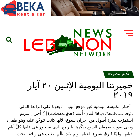
أخبار متفرقة
خميرتنا اليومية الإثنين ٢٠ آيار
٢٠١٩
أخبار الكنيسة اليومية عبر موقع أليتيا – تابعونا على الرابط التالي
: https://ar.aleteia.org/ لبنان/ أليتيا (aleteia.org/ar) إنّ أحزان مريم
استمرّت لفترة أطول من أحزان يسوع، لأنّها كانت تتوجّع عليه وهو طفل،
وبقي صوت سمعان الشيخ يذكّرها بالرمح الذي سيجوز في قلبها كلّ أيام
حياتها. ولمّا فارق يسوع الحياة، ولم يعُد يتألّم، بقيت هي واقفة تحت…