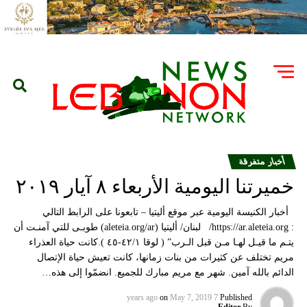
أخبار متفرقة
خميرتنا اليومية الأربعاء ٨ آيار ٢٠١٩
أخبار الكنيسة اليومية عبر موقع أليتيا – تابعونا على الرابط التالي
: https://ar.aleteia.org/ لبنان/ أليتيا (aleteia.org/ar) طوبـى للتي آمنـت أن
يتـم ما قيـل لهـا مـن قبل الـرب” ( لوقا ٤٢/١-٤٥ ).كانت حياة العذراء
مريم تختلف عن كثيرات من بنات زمانها، كانت تعيش حياة الإتصال
الدائم بالله آمين. شهر مع مريم مبارك للجميع. انضمّوا إلى هذه…
on
May 7, 2019
7 years ago
Published
Editor
By