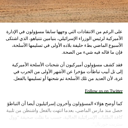
على الرغم من الانتقادات التي وجهها سابقا مسؤولون في الإدارة
الأميركية لرئيس الوزراء الإسرائيلي، بنيامين نتنياهو، الذي اشتكى
الأسبوع الماضي بطء حليفة بلاده الأولى في تسليمها الأسلحة،
فإن ما قاله فيه شيء من الصحة.
فقد كشف مسؤولون أميركيون أن شحنات الأسلحة الأميركية
إلى تل أبيب تباطأت مؤخرا عن الأشهر الأولى من الحرب في
غزة، لأن العديد من تلك الأسلحة تم شحنها أو تسليمها بالفعل.
Follow us on Twitter
كما أوضح هؤلاء المسؤولون وآخرون إسرائيليون أيضا أن التباطؤ
حصل منذ مارس الماضي، بعدما انتهت بالفعل واشنطن من تلبية
كافة الطلبات الإسرائيلية الحالية، حسب ما نقلت صحيفة “وول
ستريت جورنال”.