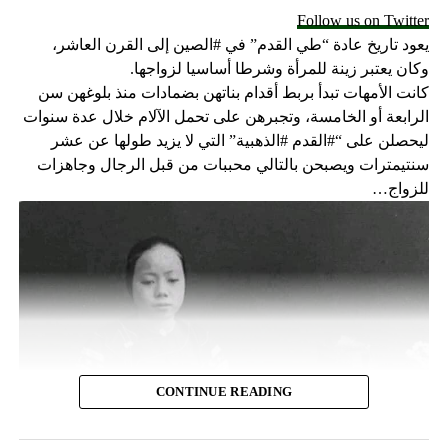
Follow us on Twitter
يعود تاريخ عادة “طي القدم” في #الصين إلى القرن العاشر،
وكان يعتبر زينة للمرأة وشرطا أساسيا لزواجها.
كانت الأمهات تبدأ بربط أقدام بناتهن بضمادات منذ بلوغهن سن
الرابعة أو الخامسة، وتجبرهن على تحمل الآلام خلال عدة سنوات
ليحصلن على “#القدم #الذهبية” التي لا يزيد طولها عن عشر
سنتيمترات ويصبحن بالتالي محببات من قبل الرجال وجاهزات
للزواج…
CONTINUE READING