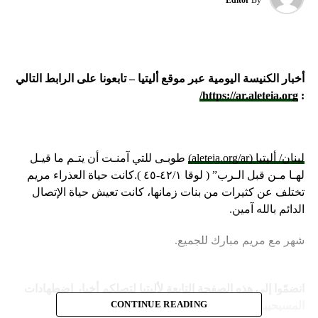
أخبار الكنيسة اليومية عبر موقع أليتيا – تابعونا على الرابط التالي
https://ar.aleteia.org/
:
لبنان/ أليتيا (aleteia.org/ar)
طوبـى للتي آمنـت أن يتـم ما قيـل
لهـا مـن قبل الـرب” ( لوقا ٤٢/١-٤٥ ).كانت حياة العذراء مريم
تختلف عن كثيرات من بنات زمانها، كانت تعيش حياة الإتصال
الدائم بالله آمين.
شهر مع مريم مبارك للجميع.
انضمّوا إلى هذه الصفحة التابعة لأليتيا لتصلكم أخبار اضطهادات
المسيحيين في الشرق والعالم:
CONTINUE READING