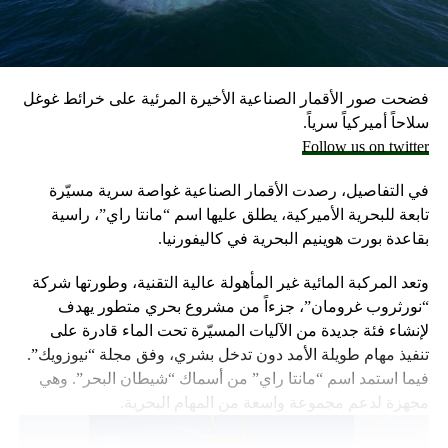
وكانت وزارة الخارجية أرجأت في مايو، فقط تسليم قنابل زنة
2000 رطل و500 رطل إلى إسرائيل بسبب مخاوف بشأن سقوط
ضحايا من المدنيين في مدينة رفح.
فضحت صور الأقمار الصناعية الأخيرة المرئية على خرائط غوغل
إلا أن نتنياهو خرج الأسبوع المضي بتصريحات نارية، ومفاجئة
سلاحاً أميركياً سرياً.
حول مماطلة أميركا في تسليم تل أبيب أسلحة
Follow us on twitter
ما أثار حفيظة البيت الأبيض الذي وصف تلك التصريحات بالمخيبة
في التفاصيل، رصدت الأقمار الصناعية غواصة سرية مسيّرة
للآمال.
تابعة للبحرية الأميركية، يطلق عليها اسم “مانتا راي”، راسية
بقاعدة بورت هوينيم البحرية في كاليفورنيا.
وتعد المركبة المائية غير المأهولة عالية التقنية، وطورتها شركة
“نورثروب غرومان”، جزءاً من مشروع بحري متطور يهدف
لإنشاء فئة جديدة من الآليات المسيّرة تحت الماء قادرة على
تنفيذ مهام طويلة الأمد دون تدخل بشري، وفق مجلة “نيوزويك”.
فيما استمد اسم “مانتا راي” من أسماك “شيطان البحر”. وهي
مجهزة لدعم مجموعة واسعة من المهام البحرية.