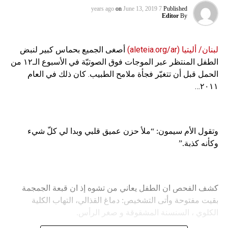
on
June 13, 2019
7 years ago
Published
Editor
By
لبنان/ أليتيا (aleteia.org/ar)
أصغى الجميع بحماس كبير لنبض
الطفل المنتظر عبر الموجات فوق الصوتيّة في الأسبوع الـ١٢ من
الحمل قبل أن تتغيّر فجأة ملامح الطبيب. كان ذلك في العام
٢٠١١…
وتقول الأم سيمون: “ملأ حزن عميق قلبي وبدا لي كلّ شيء
وكأنه كذبة.”
كشف الفحص ان الطفل يعاني من تشوه إذ ان قبعة الجمجمة
بقيت مفتوحة وأتى التشخيص: دماغ القذالي، التهاب الكلية
الكلوي ، السنسنة المشقوقة و صغر الرأس.