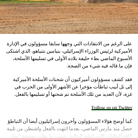
أمضت سيمون ٣٠ يوماً في المستشفى قبل ان تتمكن من العودة
الى منزلها.
على الرغم من الانتقادات التي وجهها سابقا مسؤولون في الإدارة
الأميركية لرئيس الوزراء الإسرائيلي، بنيامين نتنياهو، الذي اشتكى
“أخذت دواء للتخلص من الحليب، خضعت لعلاج لتجلط الدم ما
الأسبوع الماضي بطء حليفة بلاده الأولى في تسليمها الأسلحة،
تطلب جهداً كبيراً لكن قلبي كان مطمئناً: قمت بما هو صحيح. لا
فإن ما قاله فيه شيء من الصحة.
أزال بعد ٧ سنوات أتأثر خاصةً كلّما اقترب تاريخ ولادته وأشعر بأن
فقد كشف مسؤولون أميركيون أن شحنات الأسلحة الأميركية
اللّه كرمني عيش هذه القصة.”
إلى تل أبيب تباطأت مؤخرا عن الأشهر الأولى من الحرب في
غزة، لأن العديد من تلك الأسلحة تم شحنها أو تسليمها بالفعل.
Follow us on Twitter
العودة إلى الصفحة الرئيسية
كما أوضح هؤلاء المسؤولون وآخرون إسرائيليون أيضا أن التباطؤ
حصل منذ مارس الماضي، بعدما انتهت بالفعل واشنطن من تلبية
كافة الطلبات الإسرائيلية الحالية، حسب ما نقلت صحيفة “وول
RELATED TOPICS: