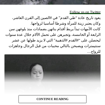
الفخد واحداها ممتد حتى شريان قريب من القلب.
Follow us on Twitter
يعود تاريخ عادة “طي القدم” في #الصين إلى القرن العاشر،
“قال لي الطبيب: ابنك خلصك فالحمل يحدث ضغطاً ويمنع
وكان يعتبر زينة للمرأة وشرطا أساسيا لزواجها.
الجلطات من التحرك. كنت لتكوني في حالة خطيرة جداً وحرجة
كانت الأمهات تبدأ بربط أقدام بناتهن بضمادات منذ بلوغهن سن
لولا ذلك.”
الرابعة أو الخامسة، وتجبرهن على تحمل الآلام خلال عدة سنوات
ليحصلن على “#القدم #الذهبية” التي لا يزيد طولها عن عشر
سنتيمترات ويصبحن بالتالي محببات من قبل الرجال وجاهزات
للزواج…
لم يكن الطبيب المعاين يعرف حال لوقا كما ولم يكن يعرف ان
عددا كبيرا من الناس نصح الأم بالإجهاض.
كانت العمليّة لتشكل خطرا كبيرا خاصةً خطر النزيف وبالتالي
اضطرت للخضوع الى علاج قاسٍ فترة ٢٠ يوم دون مغادرة
السرير لتمنع تحرك الجلطة. كانت أياما صعبة جداً ومؤلمة لا على
المستوى الجسدي وحسب بل على المستوى النفسي: لكم من
CONTINUE READING
الوقت سوف يبقى طفلها معها؟