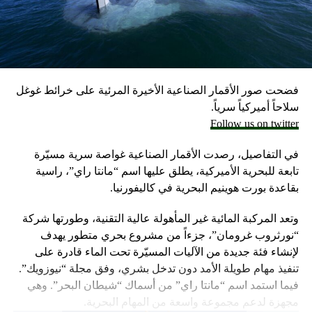
مسؤولون إسرائيليون حاليون وسابقون.
وكانت وزارة الخارجية أرجأت في مايو، فقط تسليم قنابل زنة
2000 رطل و500 رطل إلى إسرائيل بسبب مخاوف بشأن سقوط
ضحايا من المدنيين في مدينة رفح.
فضحت صور الأقمار الصناعية الأخيرة المرئية على خرائط غوغل
إلا أن نتنياهو خرج الأسبوع المضي بتصريحات نارية، ومفاجئة
سلاحاً أميركياً سرياً.
حول مماطلة أميركا في تسليم تل أبيب أسلحة
Follow us on twitter
ما أثار حفيظة البيت الأبيض الذي وصف تلك التصريحات بالمخيبة
في التفاصيل، رصدت الأقمار الصناعية غواصة سرية مسيّرة
للآمال.
تابعة للبحرية الأميركية، يطلق عليها اسم “مانتا راي”، راسية
بقاعدة بورت هوينيم البحرية في كاليفورنيا.
وتعد المركبة المائية غير المأهولة عالية التقنية، وطورتها شركة
“نورثروب غرومان”، جزءاً من مشروع بحري متطور يهدف
لإنشاء فئة جديدة من الآليات المسيّرة تحت الماء قادرة على
تنفيذ مهام طويلة الأمد دون تدخل بشري، وفق مجلة “نيوزويك”.
فيما استمد اسم “مانتا راي” من أسماك “شيطان البحر”. وهي
مجهزة لدعم مجموعة واسعة من المهام البحرية.