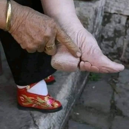
تسلحت سيمون، خلال فترة الانتظار التي بدت لها انها لا تنتهي،
بالايمان وبدعم الاصدقاء والعائلة شعرت بوجود يسوع.
وتلت تلك اللحظة تسعة أشهر تمكنت العائلة خلالها من الكفاح
والتعبير عن حبها للوقا. في بعض الأحيان يئست سيمون لسماعها
انه لن يعيش لكنها طلبت ان يقوم اللّه بما هو الأفضل له. “قال لنا
الكثيرون انه من الأفضل الاجهاض، لكنها لم تكن الحال. لما كنت
مرة لأفكر في ذلك.”
بين الأسبوعَين الـ٣٥ و٣٦ من الحمل شعرت سيمون بألم مبرح
في ركبتها. نُقلت الى المستشفى فشخص الطبيب تجلط الدم ما
استدعى اعطائها مضادات التخثر. كانت الجلطات على مقربة من