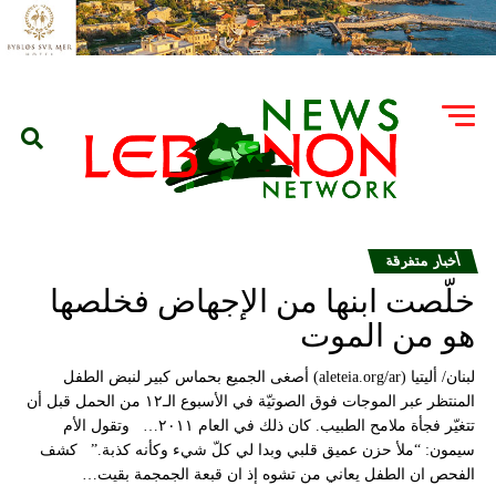
أخبار متفرقة
خلّصت ابنها من الإجهاض فخلصها
هو من الموت
لبنان/ أليتيا (aleteia.org/ar) أصغى الجميع بحماس كبير لنبض الطفل
المنتظر عبر الموجات فوق الصوتيّة في الأسبوع الـ١٢ من الحمل قبل أن
تتغيّر فجأة ملامح الطبيب. كان ذلك في العام ٢٠١١… وتقول الأم
سيمون: “ملأ حزن عميق قلبي وبدا لي كلّ شيء وكأنه كذبة.” كشف
الفحص ان الطفل يعاني من تشوه إذ ان قبعة الجمجمة بقيت…