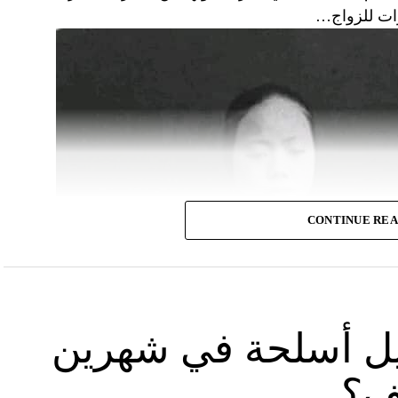
زات للزواج…
CONTINUE RE
يل أسلحة في شهرين
يف؟