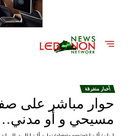
أخبار متفرقة
حوار مباشر على صفحة
مسيحي و أو مدني…إل
لبنان/ أليتيا (aleteia.org/ar) ت