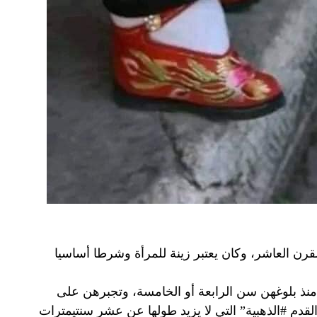
قرن العاشر، وكان يعتبر زينة للمرأة وشرطا أساسيا
 منذ بلوغهن سن الرابعة أو الخامسة، وتجبرهن على
قدم #الذهبية” التي لا يزيد طولها عن عشر سنتيمترات