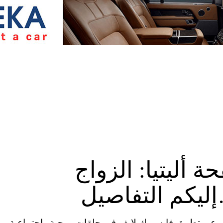
 أليتيا: الزواج
يكم التفاصيل
عاود أليتيا البث المباشر عبر تطبيق فايسبوك لايف في حلقات روحية واجتماعية