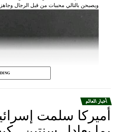
ويصبحن بالتالي محببات من قبل الرجال وجاه
ADING
أخبار العالم
أميركا سلمت إسرائ
بما يعادل سنتين.. ك