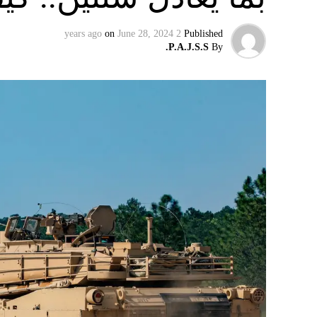
on
June 28, 2024
2 years ago
Published
P.A.J.S.S.
By