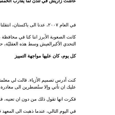
عاشت زاريش في لندن لما يقارب الخم
في العام ٢٠٠٧، عدنا الى باكستان، انتقلنا الى لاهور، حيث تعيش عائلتي فعلياً اليوم.
كانت الصعوبة الأبرز اننا كنا في محافظة بن
التحدي الأكبرالعيش وسط هذه العقليّة، ح
كل يوم، كان عليها مواجهة
التمييز
كنت أدرس تصميم الأزياء. قالت لي معلم
عليك ان تأتي وإلا ستُضطرين الى مغادرة 
فكرت انها تقول ذلك من دون ان تعنيه، ف
في اليوم التالي، عندما ذهبت الى المعهد 