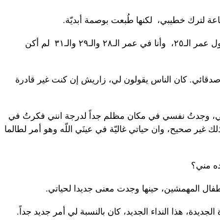
 لترك خطيبي، لكنها طُبعت بوصمة أبديّة.
في ثقافتي، يُفترض ان تتزوج الفتيات بحلول عمر الـ٢٥، وأنا في عمر الـ٢٨ والـ٢٩ والـ٣١ لم أكن
دقائي. كان الناس يقولون لي، زاريش إن كنت غير قادرة
، وجدتُ نفسي في مكان مظلم جداً لدرجة انني فكرتُ في
لك غير صحيح، وان حياتي غاليّة في عينَي اللّه وهو أمر لطالما
يده مني؟
طفال المهمشين، حينها وجدت معنى جديدا لحياتي.
الجديدة، هذا النداء الجديد، كان بالنسبة لي أمر جديد جداً.