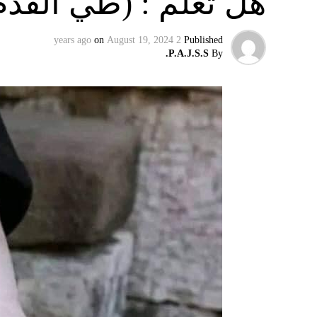
هل تعلم : (طي القدم
on
August 19, 2024
2 years ago
Published
P.A.J.S.S.
By