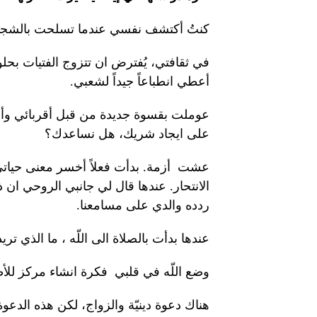
كنتُ أكتشف نفسي عندما تسلحت بالشجاعة
أعطي انطباعاً جيداً لشعبي.
عوملت بقسوة جديدة من قبل أقربائي وأص
على ايجاد شريك، هل نساعدك؟
عشت أزمة. بدأت فعلاً أخسر معنى حياتي
الانتحار. عندها قال لي جانبي الروحي ان ذ
ردده والدي على مسامعنا.
عندها بدأت بالصلاة الى اللّه ، ما الذي تر
وضع اللّه في قلبي فكرة انشاء مركز للأ
هناك دعوة دينيّة والزواج، لكن هذه الدعوة 