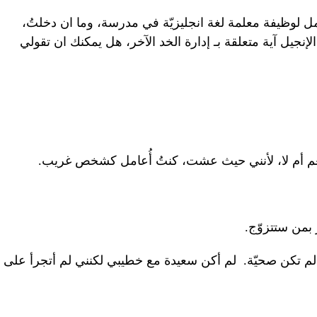
مل لوظيفة معلمة لغة انجليزيّة في مدرسة، وما ان دخلتُ،
جيل آية متعلقة بـ إدارة الخد الآخر، هل يمكنك ان تقولي
 نعم أم لا، لأنني حيث عشت، كنتُ أُعامل كشخص غريب.
ر بمن ستتزوّج.
لم تكن صحيّة. لم أكن سعيدة مع خطيبي لكنني لم أتجرأ على