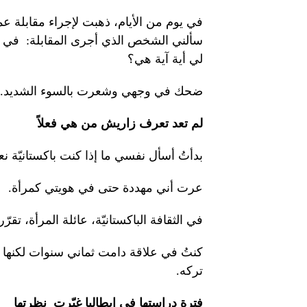
في يوم من الأيام، ذهبت لإجراء مقابلة ع
سألني الشخص الذي أجرى المقابلة: في الإن
لي أية آية هي؟
ضحك في وجهي وشعرت بالسوء الشديد.
لم تعد تعرف زاريش من هي فعلاً
بدأتُ أسأل نفسي ما إذا كنت باكستانيّة
عرت أني مهددة حتى في هويتي كمرأة.
في الثقافة الباكستانيّة، عائلة المرأة، تقرّ
كنتُ في علاقة دامت ثماني سنوات لكنها 
تركه.
فترة دراستها في إيطاليا غيّرت
نظرتها