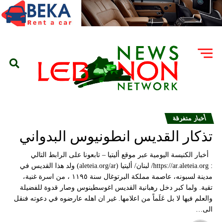
أخبار متفرقة
تذكار القديس انطونيوس البدواني
أخبار الكنيسة اليومية عبر موقع أليتيا – تابعونا على الرابط التالي
: https://ar.aleteia.org/ لبنان/ أليتيا (aleteia.org/ar) ولد هذا القديس في
مدينة لسبونه، عاصمة مملكة البرتوغال سنة ١١٩٥ ، من اسرة غنية،
تقية. ولما كبر دخل رهبانية القديس اغوسطينوس وصار قدوة للفضيلة
والعلم فيها لا بل عَلَماً من اعلامها. غير ان اهله عارضوه في دعوته فنقل
الى…