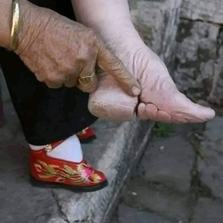
الاشياء.
وقد احصاه الكرسي الرسولي، بعد وفاته بسنة، في مصاف
القديسين في عهد البابا غريغوريوس التاسع. صلاته معنا. آمين.
وفيه أيضاً: تذكار الشهيدة أكويلينا الجبيلية
عاشت اكويلينا في اواخر القرن الثالث ٢٨١ . وقد تلقنت مبادئ
الديانة المسيحية وتعمدت من يد اوتاليوس اسقف مدينتها
بيبلوس، حتى اضطرم قلبها بمحبة الطفل الالهي وهي ابنة اثنتي
عشرة سنة. فأخذت تسعى في نشر عبادته بين مواطنيها فآمن
منهم عدد وافر. فسمع بها الحاكم فولوسيانس، فاستحضرها
وسألها عن ايمانها، فأجابت” انها مسيحية” فحنق الحاكم واخذ
يتهددها ليحملها على الكفر بالمسيح فلم تأبه له. فأمر الجند