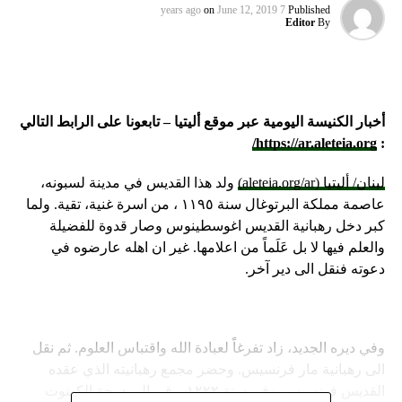
on
June 12, 2019
7 years ago
Published
Editor
By
أخبار الكنيسة اليومية عبر موقع أليتيا – تابعونا على الرابط التالي
https://ar.aleteia.org/
:
لبنان/ أليتيا (aleteia.org/ar)
ولد هذا القديس في مدينة لسبونه،
عاصمة مملكة البرتوغال سنة ١١٩٥ ، من اسرة غنية، تقية. ولما
كبر دخل رهبانية القديس اغوسطينوس وصار قدوة للفضيلة
والعلم فيها لا بل عَلَماً من اعلامها. غير ان اهله عارضوه في
دعوته فنقل الى دير آخر.
وفي ديره الجديد، زاد تفرغاً لعبادة الله واقتباس العلوم. ثم نقل
الى رهبانية مار فرنسيس. وحضر مجمع رهبانيته الذي عقده
القديس فرنسيس. وفي سنة ١٢٢٢ رقي الى درجة الكهنوت