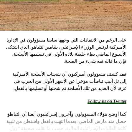
RELATED TOPICS:
UP NEX
لتأمّل بالإنجيل اليومي بصوت الخوري نسيم قسطون ليوم
لخميس الأول بعد عيد العنصرة في ١٣ حزيران ٢٠١٩
DON'T MISS
أقوال آبائنا القديسين اليوم الثالث عشر من حزيران
على الرغم من الانتقادات التي وجهها سابقا مسؤولون في الإدارة
الأميركية لرئيس الوزراء الإسرائيلي، بنيامين نتنياهو، الذي اشتكى
الأسبوع الماضي بطء حليفة بلاده الأولى في تسليمها الأسلحة،
فإن ما قاله فيه شيء من الصحة.
فقد كشف مسؤولون أميركيون أن شحنات الأسلحة الأميركية
إلى تل أبيب تباطأت مؤخرا عن الأشهر الأولى من الحرب في
غزة، لأن العديد من تلك الأسلحة تم شحنها أو تسليمها بالفعل.
Follow us on Twitter
كما أوضح هؤلاء المسؤولون وآخرون إسرائيليون أيضا أن التباطؤ
حصل منذ مارس الماضي، بعدما انتهت بالفعل واشنطن من تلبية
كافة الطلبات الإسرائيلية الحالية، حسب ما نقلت صحيفة “وول