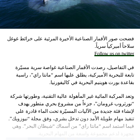
مسؤولون إسرائيليون حاليون وسابقون.
وكانت وزارة الخارجية أرجأت في مايو، فقط تسليم قنابل زنة
2000 رطل و500 رطل إلى إسرائيل بسبب مخاوف بشأن سقوط
ضحايا من المدنيين في مدينة رفح.
فضحت صور الأقمار الصناعية الأخيرة المرئية على خرائط غوغل
إلا أن نتنياهو خرج الأسبوع المضي بتصريحات نارية، ومفاجئة
سلاحاً أميركياً سرياً.
حول مماطلة أميركا في تسليم تل أبيب أسلحة
Follow us on twitter
ما أثار حفيظة البيت الأبيض الذي وصف تلك التصريحات بالمخيبة
في التفاصيل، رصدت الأقمار الصناعية غواصة سرية مسيّرة
للآمال.
تابعة للبحرية الأميركية، يطلق عليها اسم “مانتا راي”، راسية
بقاعدة بورت هوينيم البحرية في كاليفورنيا.
وتعد المركبة المائية غير المأهولة عالية التقنية، وطورتها شركة
“نورثروب غرومان”، جزءاً من مشروع بحري متطور يهدف
لإنشاء فئة جديدة من الآليات المسيّرة تحت الماء قادرة على
تنفيذ مهام طويلة الأمد دون تدخل بشري، وفق مجلة “نيوزويك”.
فيما استمد اسم “مانتا راي” من أسماك “شيطان البحر”. وهي
مجهزة لدعم مجموعة واسعة من المهام البحرية.