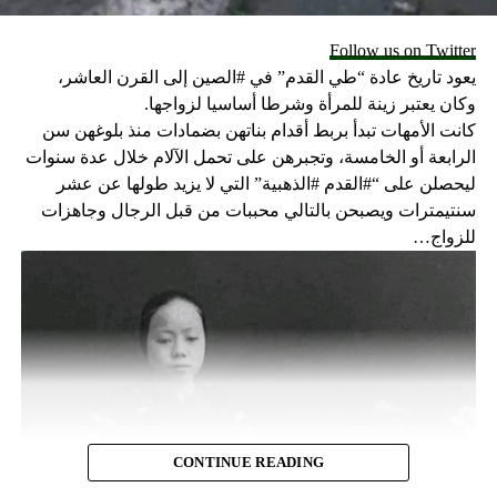
فصفعوها على وجهها، ثم جلدوها جلداً قاسياً حتى سالت دماؤها.
فسألوها وهي في بحر من الدم، ان تكفر بالمسيح، فتحيا. فلم
Follow us on Twitter
تجب بغير دمائها المسفوكة من اجل المسيح.
يعود تاريخ عادة “طي القدم” في #الصين إلى القرن العاشر،
وكان يعتبر زينة للمرأة وشرطا أساسيا لزواجها.
كانت الأمهات تبدأ بربط أقدام بناتهن بضمادات منذ بلوغهن سن
الرابعة أو الخامسة، وتجبرهن على تحمل الآلام خلال عدة سنوات
واذ رآها الحاكم ثانية في ايمانها، امر فأدخلوا في جسمها النحيف
ليحصلن على “#القدم #الذهبية” التي لا يزيد طولها عن عشر
سياخاً حديدية محمية فوقعت على الارض مغمياً عليها. فظنوا
سنتيمترات ويصبحن بالتالي محببات من قبل الرجال وجاهزات
ضحيتهم قد ماتت، فحملوها ورموها خارج المدينة. فجاء ملاك
للزواج…
الرب وضمد جراحها وشفاها وقادها الى دار الولاية.
فما وقع نظر الحاكم عليها حتى دهش وظن انه في منام، فأمر
بطرحها في السجن. وفي صباح الغد امر بقطع رأسها، فدخل اليها
السياف فوجدها قد ماتت.
CONTINUE READING
وهكذا نالت اكليل الشهادة سنة ٢٩٣ . وقد اجرى الله على قبرها