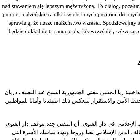
nad stawaniem się lepszym mężem/żoną. To dialog, pocałunk
pomoc, małżeńskie randki i wiele innych pozornie drobnych c
sprawiają, że nasze małżeństwo wzrasta. Spodziewajmy s
będzie dokładnie tą samą osobą jak wcześniej, wówczas
اخلية ريا الحسن مفتي الجمهورية الشيخ عبد اللطيف دريان
فظ الأمن والاستقرار لينعكس ذلك اطمئنانا وأمانا للمواطنين
الإعلامي في دار الفتوى، أن المفتي جدد موقف دار الفتوى
لف الدين الإسلامي نصا وروحا ويهدد تماسك الأسرة التي