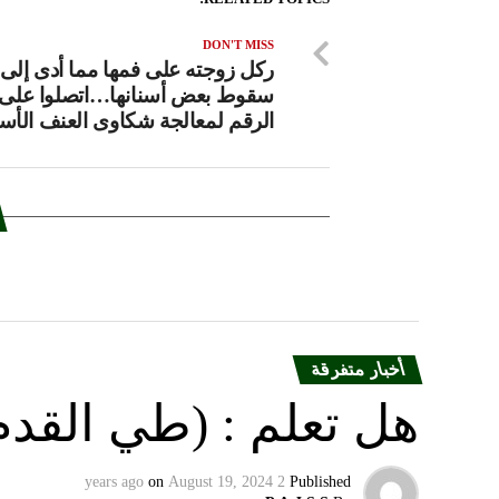
DON'T MISS
ركل زوجته على فمها مما أدى إلى
سقوط بعض أسنانها…اتصلوا على 
الرقم لمعالجة شكاوى العنف الأ
أخبار متفرقة
هل تعلم : (طي القدم
on
August 19, 2024
2 years ago
Published