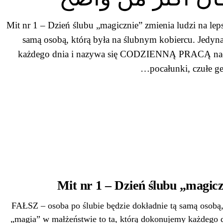
Mit nr 1 – Dzień ślubu „magicznie” zmienia ludzi na le
samą osobą, którą była na ślubnym kobiercu. Jedyn
każdego dnia i nazywa się CODZIENNĄ PRACĄ nad s
pocałunki, czułe g
Mit nr 1 – Dzień ślubu „magicz
FAŁSZ – osoba po ślubie będzie dokładnie tą samą osobą,
„magia” w małżeństwie to ta, którą dokonujemy każde