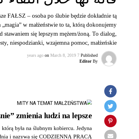
psze FAŁSZ – osoba po ślubie będzie dokładnie tą
a „magia” w małżeństwie to ta, którą dokonujemy
tawaniem się lepszym mężem/żoną. To dialog,
esty, niespodzianki, wzajemna pomoc, małżeńskie…
on
March 8, 2019
7 years ago
Published
Editor
By
nie” zmienia ludzi na lepsze
 którą była na ślubnym kobiercu. Jedyna
go dnia i nazywa się CODZIENNĄ PRACĄ