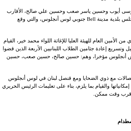
وسى أيوب وحسين ياسر صعب وحسين علي صالح، الأقارب
لمغترب لبناني اسمه علي صالح، عضو مجلس بلدية مدينة Bell جنوبي لوس أنجلوس، والتي وقع
لأمين العام للهيئة العليا للإغاثة اللواء محمد خير، القيام
ل وتسريع إعادة جثامين الطلاب اللبنانيين الأربعة الذين قضوا
 أنجلوس مؤخرا، وهم: حسين صالح، حسين صعب، حسين
 اتصالات مع ذوي الضحايا ومع قنصل لبنان في لوس أنجلوس
مكانياتها والقيام بما يلزم، بناء على تعليمات الرئيس الحريري
ي أقرب وقت ممكن.
صطدام