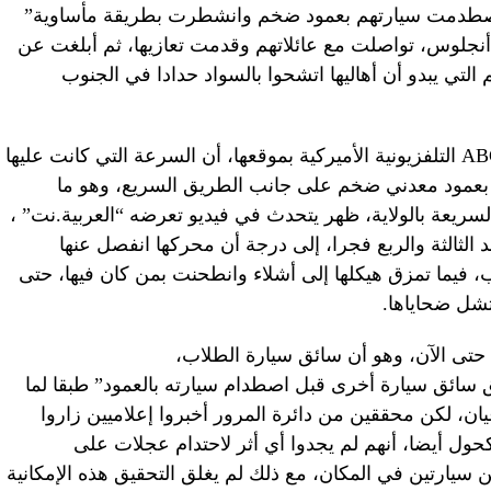
اصطدمت سيارتهم بعمود ضخم وانشطرت بطريقة مأساوية”
 أنجلوس، تواصلت مع عائلاتهم وقدمت تعازيها، ثم أبلغت عن
 التي يبدو أن أهاليها اتشحوا بالسواد حدادا في الجنوب
أما في الإعلام الأميركي، فذكرت شبكة ABC التلفزيونية الأميركية بموقعها، أن السرعة التي كانت عليها
 بعمود معدني ضخم على جانب الطريق السريع، وهو ما
يعة بالولاية، ظهر يتحدث في فيديو تعرضه “العربية.نت” ،
 الثالثة والربع فجرا، إلى درجة أن محركها انفصل عنها
، فيما تمزق هيكلها إلى أشلاء وانطحنت بمن كان فيها، حتى
تشل ضحاياها.
حتى الآن، وهو أن سائق سيارة الطلاب،
ان يسابق سائق سيارة أخرى قبل اصطدام سيارته بالعمود” طبقا لما
عن شاهد عيان، لكن محققين من دائرة المرور أخبروا إعلاميين زاروا
ول أيضا، أنهم لم يجدوا أي أثر لاحتدام عجلات على
 سيارتين في المكان، مع ذلك لم يغلق التحقيق هذه الإمكانية