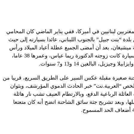
بمغتربين لبنانيين في أميركا، ففي يناير الماضي كان المحامي
ة، وهو أصلا من بلدة “بنت جبيل” بالجنوب اللبناني، عائدا بسيارته إلى حيث
ة ميشيغان، بعد أن أمضى الجميع عطلة أعياد الميلاد ورأس
السنة الجديدة في فلوريدا، وبجانبه في السيارة كانت زوجته الدكتورة ريما عباس، وعمرها 38 عاما،
يزيل، البالغين 14 و13 و7 سنوات.
حنة صغيرة مقبلة عكس السير على الطريق السريع، قريبا من
ي، وفقا لما تلخص “العربية.نت” خبر الحادث الدموي المؤرشف، وبثوان
عائلة الرباعية الدفع، وبالارتطام العنيف تشب نار هائلة
كملها، وبعد تشريح جثة سائق الشاحنة اتضح أنه كان متعتعا