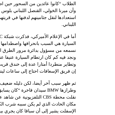
الطلاب “كانوا عائدين من السحور حين 
وأن ميرنا الخولي، القنصل اللبناني بلوس
استعدادها لنقل جثامينهم لدفنها في قريتهم
اللبناني.
السيارة هي السبب بانحرافها واصطدامها
نسمعه من مسؤول بدائرة مرور الطرق السر
ونجد فيه كم كان ارتطام السيارة عنيفا عند
وتطاير منطردا أمتارا عدة إلى خندق قريب
إن فريق الإسعافات احتاج إلى ساعات لين
ثم ظهر سبب آخر أيضا، لكن دليله ضعيف 
وطرازها BMW سيدان فاخرة “ك
نقلت محطة CBS التلفزيونية 
مكان الحادث الذي لم يكن سببه شرب الكح
الإسفلت يشير إلى أن سباقا كان يجري بين