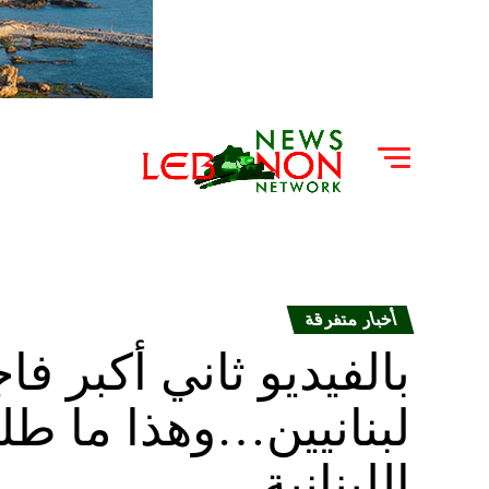
أخبار متفرقة
بالفيديو ثاني أكبر فا
لبنانيين…وهذا ما طل
اللبنانية