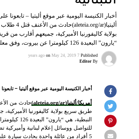
أليتيا(g/ar
بولاية كاليفورنيا الأميركية، جميعهم أقارب من ق
“يارون” البعيدة 126 كيلومترا عن بيروت، وفق معلومات استمدتها “العربية.نت” من مواقع للتواصل…
on
May 24, 2019
7 years ago
Published
Editor
By
أخبار الكنيسة اليومية عبر موقع أليتيا – تابعونا 
أمريكا/أليتيا
(aleteia.org/ar)
طريق سريع بولاية كاليفورنيا الأميركية
النبطية، هي 
للتواصل ووسائل إعلام لبنانية وأميركية تط
5 أفراد من عائلة واحدة بحادث سيارة على طريق سريع أيضا.