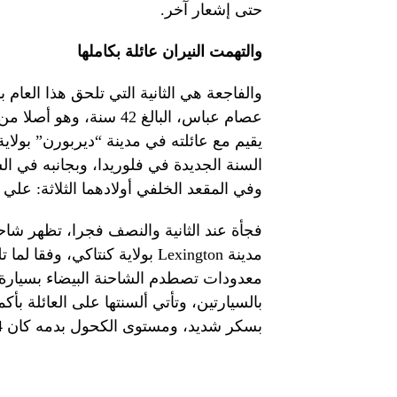
حتى إشعار آخر.
والتهمت النيران عائلة بكاملها
والفاجعة هي الثانية التي تلحق هذا العام 
عصام عباس، البالغ 42 سن
يقيم مع عائلته في مدينة “ديربورن” بولاي
وفي المقعد الخلفي أولادهما الثلاثة: علي وايزابيلا وج
فجأة عند الثانية والنصف فجرا، تظهر شا
مدينة Lexington بولاية كنتاك
معدودات تصطدم الشاحنة البيضاء بسيارة ال
بالسيارتين، وتأتي ألسنتها على العائلة بأ
بسكر شديد، ومستوى الكحول بدمه كان 4 أضعاف الحد المسموح.