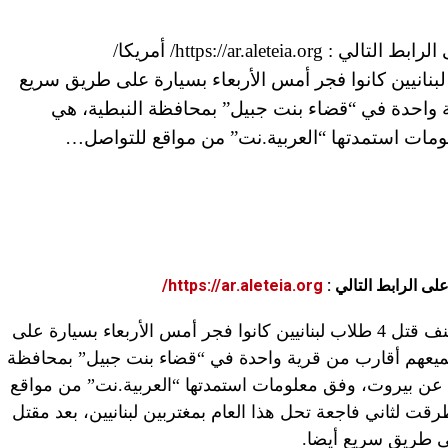
أخبار الكنيسة اليومية عبر موقع أليتيا – تابعونا على الرابط التالي : https://ar.aleteia.org/ أمريكا/
aleteia.or)حادث من الأعنف قتل 4 طلاب لبنانيين كانوا فجر أمس الأربعاء بسيارة على طريق سريع
رية واحدة في “قضاء بنت جبيل” بمحافظة النبطية، هي
على الرابط التالي
:
https://ar.aleteia.org/
حادث من الأعنف قتل 4 طلاب لبنانيين كانوا فجر أمس الأربعاء بسيارة على
، جميعهم أقارب من قرية واحدة في “قضاء بنت جبيل” بمحافظة
“يارون” البعيدة 126 كيلومترا عن بيروت، وفق معلومات استمدتها “العربية.نت” من مواقع
رقت لثاني فاجعة تحل هذا العام بمغتربين لبنانيين، بعد مقتل