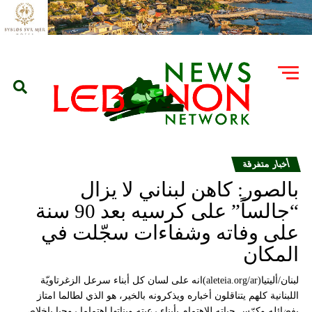
أخبار متفرقة
بالصور: كاهن لبناني لا يزال
“جالساً” على كرسيه بعد 90 سنة
على وفاته وشفاءات سجّلت في
المكان
لبنان/أليتيا(aleteia.org/ar)انه على لسان كل أبناء سرعل الزغرتاويّة
اللبنانية كلهم يتناقلون أخباره ويذكرونه بالخير، هو الذي لطالما امتاز
بفضائله وكرّس حياته للاهتمام بأبناء رعيته وبناتها اهتماما روحيا باخلاص