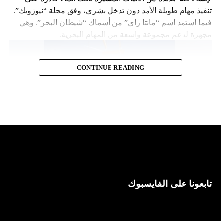
تنفيذ مهام طويلة الأمد دون تدخل بشري، وفق مجلة “نيوزويك”.
فيما استمد اسم “مانتا راي” من أسماك “شيطان البحر”. وهي
مجهزة لدعم مجموعة واسعة من المهام البحرية.
CONTINUE READING
قدرات توفير الطاقة
تابعونا على الفايسبوك
وتقول “نورثروب غرومان”، وهي تكتل للصناعات الجوية
والعسكرية، إن “مانتا راي” تعمل بشكل مستقل، ما يلغي الحاجة
إلى أي لوجستيات بشرية في الموقع. كما تتميز بقدرات توفير
الطاقة التي تسمح لها بالرسو في قاع البحر و”السبات” في حالة