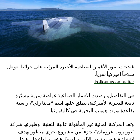
لكنه من ناحية أخرى قدم تفسيرا دراماتيكيا لا أساس له”.
علماً أن الجيش الإسرائيلي يحتفظ بمخزون كبير من الأسلحة
احتياطيا في حال نشوب حرب محتملة مع لبنان، وفق ما أكد
مسؤولون إسرائيليون حاليون وسابقون.
وكانت وزارة الخارجية أرجأت في مايو، فقط تسليم قنابل زنة
2000 رطل و500 رطل إلى إسرائيل بسبب مخاوف بشأن سقوط
ضحايا من المدنيين في مدينة رفح.
فضحت صور الأقمار الصناعية الأخيرة المرئية على خرائط غوغل
إلا أن نتنياهو خرج الأسبوع المضي بتصريحات نارية، ومفاجئة
سلاحاً أميركياً سرياً.
حول مماطلة أميركا في تسليم تل أبيب أسلحة
Follow us on twitter
ما أثار حفيظة البيت الأبيض الذي وصف تلك التصريحات بالمخيبة
في التفاصيل، رصدت الأقمار الصناعية غواصة سرية مسيّرة
للآمال.
تابعة للبحرية الأميركية، يطلق عليها اسم “مانتا راي”، راسية
بقاعدة بورت هوينيم البحرية في كاليفورنيا.
وتعد المركبة المائية غير المأهولة عالية التقنية، وطورتها شركة
“نورثروب غرومان”، جزءاً من مشروع بحري متطور يهدف
لإنشاء فئة جديدة من الآليات المسيّرة تحت الماء قادرة على