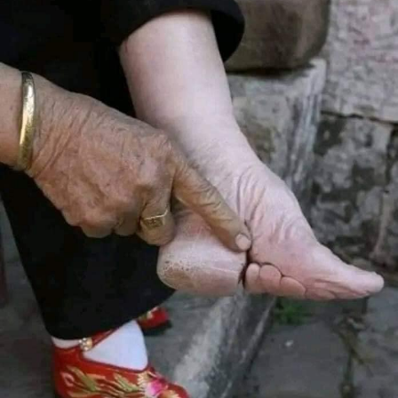
الوجع التي تعاني منه لا يستطيع انسان تحمّله! فقالت له انها هي
طلبت هذا الوجع من يسوع…ومنذ ذلك الحين كلما كان خوري
يوسف يزور دير ايطو مع ابيه يسألون الراهبة الرئيسة:” كيفيّ
الراهبة القديسة؟”.
وفاته
توفي الخوري يوسف أبي مارون معتوق في 11 تشرين الثاني
سنة 1929 عن عمر يناهز 82 سنة ، ودفن في مقبرة الكهنة
الملاصقة للكنيسة. ويذكر ان الكهنة آنذاك كانوا يدفنون جالسين
على كرسي بلباسهم البيعي. سنة 1938، فتح اهالي سرعل قبر
الكهنة فوجدوا الخوري يوسف لا يزال جالساً على كرسيه، جاف
الجسم، كامل الهندام، سبحته بين أصابعه، لا أدرك بنيانه تفكك ولا
اصابه عفن! ذاع الخبر وإستدعت رعية سرعل مسؤولي مطرانية
طرابلس المارونية للنظر في المسألة. منذ ذاك عرف الخوري
يوسف بإسم “الخوري القديس”.
وحتى اليوم، ينادي الاهالي الخوري يوسف بالقديس، نظرا