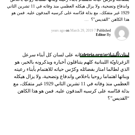
واندفاع وتضحية، ولا يزال هيكله العظمي منذ وفاته في 11 تشرين الثاني
1929 غير متفكك، مع بذلة قدّاسه على كرسيه المدفون عليه. فمن هو
هذا الكاهن “القديس”؟ …
on
March 29, 2019
7 years ago
Published
Editor
By
لبنان/أليتيا
(aleteia.org/ar)
انه على لسان كل أبناء سرعل
الزغرتاويّة اللبنانية كلهم يتناقلون أخباره ويذكرونه بالخير، هو
الذي لطالما امتاز بفضائله وكرّس حياته للاهتمام بأبناء رعيته
وبناتها اهتماما روحيا باخلاص واندفاع وتضحية، ولا يزال هيكله
العظمي منذ وفاته في 11 تشرين الثاني 1929 غير متفكك، مع
بذلة قدّاسه على كرسيه المدفون عليه. فمن هو هذا الكاهن
“القديس”؟