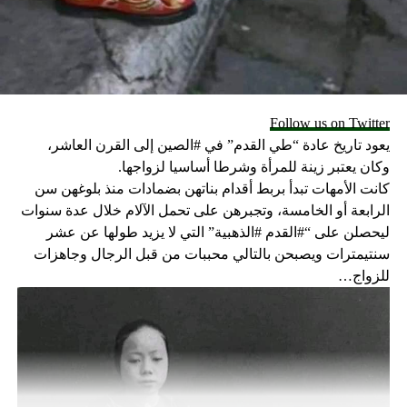
للعجائب العديدة التي قام بها، وقد تردد اسمه في ارجاء
المعمورة، ويقصد الكثيرون البلدة من اجل التبرك والصلاة. إن
الجسد بقي على ما هو عليه على الرغم من مرور حوالى ثمانين
عاما على وفاة الخوري يوسف، وتم نقله الى كابيلا بنيت خصيصا
للحفاظ على جسده من الهواء والتلف بعد حوالى عشر سنوات
Follow us on Twitter
على وفاته.
يعود تاريخ عادة “طي القدم” في #الصين إلى القرن العاشر،
وكان يعتبر زينة للمرأة وشرطا أساسيا لزواجها.
RELATED TOPICS:
كانت الأمهات تبدأ بربط أقدام بناتهن بضمادات منذ بلوغهن سن
UP NEX
الرابعة أو الخامسة، وتجبرهن على تحمل الآلام خلال عدة سنوات
لى جميع المنازعين والذين يعانون…صلاة قادرة على
ليحصلن على “#القدم #الذهبية” التي لا يزيد طولها عن عشر
ساعدتكم
سنتيمترات ويصبحن بالتالي محببات من قبل الرجال وجاهزات
DON'T MISS
للزواج…
البابا فرنسيس: المسيحيون والمسلمون يؤمنون بإله خالق
ورحوم