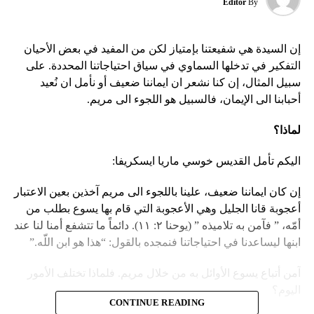
Editor
By
إن السيدة هي شفيعتنا بإمتياز لكن من المفيد في بعض الأحيان
التفكير في تدخلها السماوي في سياق احتياجاتنا المحددة. على
سبيل المثال، إن كنا نشعر ان ايماننا ضعيف أو نأمل ان نُعيد
أحبابنا الى الإيمان، فالسبيل هو اللجوء الى مريم.
لماذا؟
اليكم تأمل القديس خوسي ماريا ايسكريفا:
إن كان ايماننا ضعيف، علينا باللجوء الى مريم آخذين بعين الاعتبار
أعجوبة قانا الجليل وهي الأعجوبة التي قام بها يسوع بطلب من
أمّه، ” فآمن به تلاميذه ” (يوحنا ٢: ١١). دائماً ما تتشفع أمنا لنا عند
ابنها ليساعدنا في احتياجاتنا فنمجده بالقول: “هذا هو ابن اللّه.”
آمن أتباع يسوع الأوائل به من خلال مريم. فلماذا تختلف الأمور
اليوم؟
CONTINUE READING