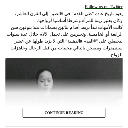
Follow us on Twitter
يعود تاريخ عادة “طي القدم” في #الصين إلى القرن العاشر،
وكان يعتبر زينة للمرأة وشرطا أساسيا لزواجها.
كانت الأمهات تبدأ بربط أقدام بناتهن بضمادات منذ بلوغهن سن
الرابعة أو الخامسة، وتجبرهن على تحمل الآلام خلال عدة سنوات
ليحصلن على “#القدم #الذهبية” التي لا يزيد طولها عن عشر
سنتيمترات ويصبحن بالتالي محببات من قبل الرجال وجاهزات
للزواج…
CONTINUE READING