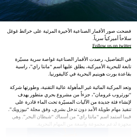
وكانت وزارة الخارجية أرجأت في مايو، فقط تسليم قنابل زنة
2000 رطل و500 رطل إلى إسرائيل بسبب مخاوف بشأن سقوط
ضحايا من المدنيين في مدينة رفح.
فضحت صور الأقمار الصناعية الأخيرة المرئية على خرائط غوغل
إلا أن نتنياهو خرج الأسبوع المضي بتصريحات نارية، ومفاجئة
سلاحاً أميركياً سرياً.
حول مماطلة أميركا في تسليم تل أبيب أسلحة
Follow us on twitter
ما أثار حفيظة البيت الأبيض الذي وصف تلك التصريحات بالمخيبة
في التفاصيل، رصدت الأقمار الصناعية غواصة سرية مسيّرة
للآمال.
تابعة للبحرية الأميركية، يطلق عليها اسم “مانتا راي”، راسية
بقاعدة بورت هوينيم البحرية في كاليفورنيا.
وتعد المركبة المائية غير المأهولة عالية التقنية، وطورتها شركة
“نورثروب غرومان”، جزءاً من مشروع بحري متطور يهدف
لإنشاء فئة جديدة من الآليات المسيّرة تحت الماء قادرة على
تنفيذ مهام طويلة الأمد دون تدخل بشري، وفق مجلة “نيوزويك”.
فيما استمد اسم “مانتا راي” من أسماك “شيطان البحر”. وهي
مجهزة لدعم مجموعة واسعة من المهام البحرية.