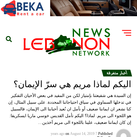
أخبار متفرقة
اليكم لماذا مريم هي سرّ الإيمان؟
إن السيدة هي شفيعتنا بإمتياز لكن من المفيد في بعض الأحيان التفكير
في تدخلها السماوي في سياق احتياجاتنا المحددة. على سبيل المثال، إن
كنا نشعر ان ايماننا ضعيف أو نأمل ان نُعيد أحبابنا الى الإيمان، فالسبيل
هو اللجوء الى مريم. لماذا؟ اليكم تأمل القديس خوسي ماريا ايسكريفا:
إن كان ايماننا ضعيف، علينا باللجوء الى مريم آخذين…
on
August 14, 2019
7 years ago
Published