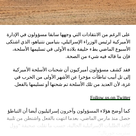
على الرغم من الانتقادات التي وجهها سابقا مسؤولون في الإدارة
الأميركية لرئيس الوزراء الإسرائيلي، بنيامين نتنياهو، الذي اشتكى
الأسبوع الماضي بطء حليفة بلاده الأولى في تسليمها الأسلحة،
فإن ما قاله فيه شيء من الصحة.
فقد كشف مسؤولون أميركيون أن شحنات الأسلحة الأميركية
إلى تل أبيب تباطأت مؤخرا عن الأشهر الأولى من الحرب في
غزة، لأن العديد من تلك الأسلحة تم شحنها أو تسليمها بالفعل.
Follow us on Twitter
كما أوضح هؤلاء المسؤولون وآخرون إسرائيليون أيضا أن التباطؤ
حصل منذ مارس الماضي، بعدما انتهت بالفعل واشنطن من تلبية
كافة الطلبات الإسرائيلية الحالية، حسب ما نقلت صحيفة “وول
ستريت جورنال”.