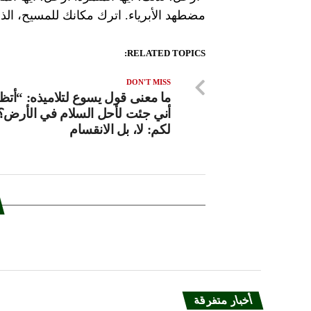
مضطهد الأبرياء. اترك مكانك للمسيح، ال
RELATED TOPICS:
DON'T MISS
ما معنى قول يسوع لتلاميذه: “أتظ
أني جئت لأحل السلام في الأرض؟
لكم: لا، بل الانقسام
أخبار متفرقة