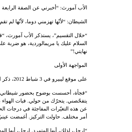
الأب آمورث: “أخبرني عن الصفة الرابعة لم
الشيطان: “لأنّها تهزمني دوما، لأنّها لم تقم
“خلال التقسيم”، يستذكر الأب آمورث، “
السلام عليك يا مريمالوردية، هو ضربة ع
نهايتي!”
المواجهة الأولى
على موقع ليبيرو في 3 شباط 2012، ذكر الأب آمورث المواجهة الأولى بينه وبين الشيطان أثناء التّقسيم:
“فجأة، أحسست بوضوح بحضور شيطاني أمام
يتفحّصني. يتحرّك من حولي. فبات الهواء ب
عن هذه التغيّرات المفاجئة في درجات الح
أمر مختلف. حاولت التركيز. أغمضت عينيّ
“ارحل، لذلك، أيها المتمرد. ارحل، أيها ال