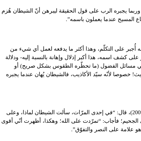
وربما يجبره الرب على قول الحقيقة ليبرهن أنّ الشيطان هُزم
باع المسيح عندما يعملون باسمه”.
 أُجبر على التكلّم، وهذا أكثر ما يدفعه لعمل أي شيء من
على كشف اسمه، هذا أكبر إذلال وإهانة بالنسبة إليه- ودلالة
ع في مسائل الفضول (ما تحظّره الطقوس بشكل صريح) أو
 خصوصا لأنّه سيّد الأكاذيب، فالشيطان يُهان عندما يجبره
في مقابلة للأب آمورث مع مجلة أورلو (2009)، قال: “في إحدى المرّات، سألت الشيطان لماذا، وعلى
 الجحيم؛ فأجاب: “تمرّدت على الله؛ وهكذا، أظهرت أنّي أقوى
 هو علامة على النصر والتفوّق”.