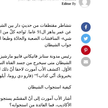
Editor
By
نتشاطر مقتطفات من حديثٍ دار بين الشيط
عن عمر يناهز ال91 عاما. ت
شيء- المناقشات الصعبة والحادّة وطبعا ال
جواب الشيطان
رئيس مدونة ستانز فاتيكاني فابيو مارشي
الأوّل. اكتشف الأب آمورث لاحقا أنّ ذلك 
يخبرونك أنّي كذاب؟” (فارو دي روما، أيلول 2016
كيفية استجواب الشيطان
أشار الأب آمورث إلى أنّ المقسّم يستجوب 
الأكاذيب، فما الفائدة من استجوابه؟