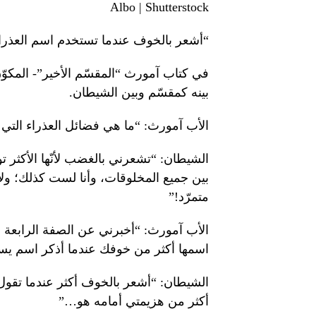
Albo | Shutterstock
“أشعر بالخوف عندما تستخدم اسم العذرا
في كتاب آمورث “المقسّم الأخير”- المكو
بينه كمقسّم وبين الشيطان.
الأب آمورث: “ما هي فضائل العذراء الت
الشيطان: “تشعرني بالغضب لأنّها الأكثر توا
بين جميع المخلوقات، وأنا لست كذلك؛ ولأن
متمرّد!”
الأب آمورث: “أخبرني عن الصفة الرابعة ل
اسمها أكثر من خوفك عندما أذكر اسم يس
الشيطان: “أشعر بالخوف أكثر عندما تقول 
أكثر من هزيمتي أمامه هو…”