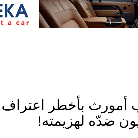
ب أمورث بأخطر اعتراف
ن ضدّه لهزيمته!