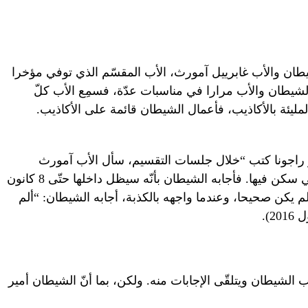
ان والأب غابرييل آمورث، الأب المقسّم الذي توفي مؤخرا
َواجه كلّ من الشيطان والأب مرارا في مناسبات عدّة، فسمِع الأب كلّ
مليئة بالأكاذيب، فأعمال الشيطان قائمة على الأكاذيب.
ز راجونا كتب “خلال جلسات التقسيم، سأل الأب آمورث
الشيطان متى سيخرج من جسد الفتاة التي سكن فيها. فأجابه الشيطان بأنّه سيظل داخلها حتّى 8 كانون
لم يكن صحيحا، وعندما واجهه بالكذبة، أجابه الشيطان: “ألم
).
الشيطان ويتلقّى الإجابات منه. ولكن، بما أنّ الشيطان أمير