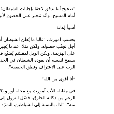
“صحيح أننا ندقق لاحقا بإجابات الشيطان؛ 
أمام المسيح، وأنّه مُجبر على الخضوع لأت
أسوأ إهانة
بحسب آمورث، “غالبا ما يُعلن الشيطان أنه
أجل تجنّب حصوله. ولكن مثلا، عندما يُجبر 
على الهزيمة. ولكن الويل لمقسّم يُضيّ
يسمح لنفسه أن يقوده الشيطان في الحديث!
الرب على الاعتراف ونطق الحقيقة”.
“أنا أقوى من الله“
الرغم من ذكائه الخارق، فضّل النزول إلى
منه”. “لذا، بالنسبة إلى الشياطين، التمرّد