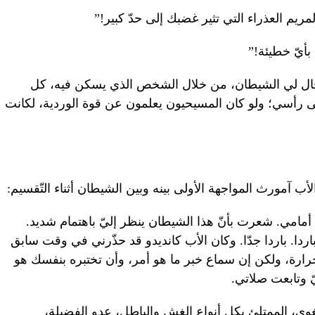
ريم العذراء التي تثير غضبك إلى حدّ كبير!”
 بأيّ خطيئة!”
قال لي الشيطان، من خلال الشخص الذي يسكن فيه، كل
لى رأسي؛ ولو كان المسيحيون يعلمون عن قوة الوردية، لكانت
ي. شعرت بأنّ هذا الشيطان ينظر إليّ باهتمام شديد.
اردا. باردا جدّا. وكان الأب كانديدو قد حذّرني في وقت سابق
رارة، ولكن إن سماع خبر ما هو أمر، وأن تختبره بنفسك هو
 وتابعت صلاتي.
مغوِي، الممتلئ بكل أنواع الغش والباطل، عدو الفضيلة،