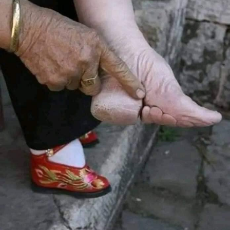
علي خامنئي، والتي تأسست عقب الثورة في عام 1979 من أجل
مصادرة أملاك المواطنيين سواء الإيرانيين العاديين أو التابعين
لأقليات دينية، أو رجال الأعمال، أو الإيرانيين الذين يعملون في
الخارج.
وكانت الكنيسة الأشورية قد صدر حكم بمصادرتها في عام 2011
من قبل إحدى المحاكم الثورية، إلا أن المسيحيين الأشوريين ظلوا
يقيمون الشعائر بها حتى هذا الشهر.
وقال منصور برجي، المسؤول بمنظمة “أرتيكل 18″، إن “العديد
من الكنائس التي يملكها المسيحيون البروتستانت تم مصادرتها
من قبل إيران”.
يذكر أن عدد الأشوريين في إيران وصل إلى نحو 200 ألف نسمة
قبل الثورة في عام 1979، لكن تقلص هذا العدد عقب الثورة
ليصل إلى 32 ألف نسمة في عام 2015، ويعود الوجود الأشوري
في إيران إلى 4 آلاف سنة.