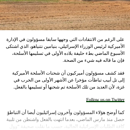
على الرغم من الانتقادات التي وجهها سابقا مسؤولون في الإدارة
الأميركية لرئيس الوزراء الإسرائيلي، بنيامين نتنياهو، الذي اشتكى
الأسبوع الماضي بطء حليفة بلاده الأولى في تسليمها الأسلحة،
فإن ما قاله فيه شيء من الصحة.
فقد كشف مسؤولون أميركيون أن شحنات الأسلحة الأميركية
إلى تل أبيب تباطأت مؤخرا عن الأشهر الأولى من الحرب في
غزة، لأن العديد من تلك الأسلحة تم شحنها أو تسليمها بالفعل.
Follow us on Twitter
كما أوضح هؤلاء المسؤولون وآخرون إسرائيليون أيضا أن التباطؤ
حصل منذ مارس الماضي، بعدما انتهت بالفعل واشنطن من تلبية
كافة الطلبات الإسرائيلية الحالية، حسب ما نقلت صحيفة “وول