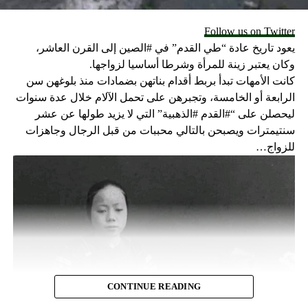
نقلا عن صفحة الحرة
Follow us on Twitter
يعود تاريخ عادة “طي القدم” في #الصين إلى القرن العاشر،
انضمّوا إلى هذه الصفحة التابعة لأليتيا لتصلكم أخبار اضطهادات
وكان يعتبر زينة للمرأة وشرطا أساسيا لزواجها.
المسيحيين في الشرق والعالم:
كانت الأمهات تبدأ بربط أقدام بناتهن بضمادات منذ بلوغهن سن
ALETEIA
الرابعة أو الخامسة، وتجبرهن على تحمل الآلام خلال عدة سنوات
ليحصلن على “#القدم #الذهبية” التي لا يزيد طولها عن عشر
العودة إلى الصفحة الرئيسية
سنتيمترات ويصبحن بالتالي محببات من قبل الرجال وجاهزات
للزواج…
RELATED TOPICS:
UP NEX
CONTINUE READING
خلوا منزل العائلة المسيحية وهددوا الأسرة بدفع الجزية أو
رك المنزل فوراً وقتلوا الطفلة