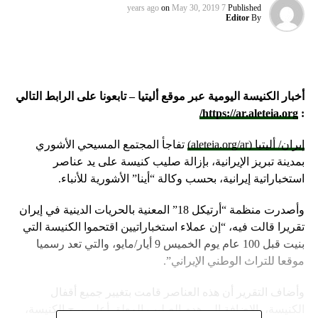
on
May 30, 2019
7 years ago
Published
Editor
By
أخبار الكنيسة اليومية عبر موقع أليتيا – تابعونا على الرابط التالي
https://ar.aleteia.org/
:
إيران/ أليتيا (aleteia.org/ar)
تفاجأ المجتمع المسيحي الأشوري
بمدينة تبريز الإيرانية، بإزالة صليب كنيسة على يد عناصر
استخباراتية إيرانية، بحسب وكالة “أينا” الأشورية للأنباء.
وأصدرت منظمة “أرتيكل 18” المعنية بالحريات الدينية في إيران
تقريرا قالت فيه، “إن عملاء استخباراتيين اقتحموا الكنيسة التي
بنيت قبل 100 عام يوم الخميس 9 أيار/مايو، والتي تعد رسميا
موقعا للتراث الوطني الإيراني”.
وأضاف التقرير أن هذه العناصر قامت بتغيير جميع أقفال
الكنيسة، بالإضافة إلى هدم الصليب المعلق أعلى برج الكنيسة،