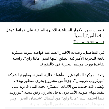
مسؤولون إسرائيليون حاليون وسابقون.
وكانت وزارة الخارجية أرجأت في مايو، فقط تسليم قنابل زنة
2000 رطل و500 رطل إلى إسرائيل بسبب مخاوف بشأن سقوط
ضحايا من المدنيين في مدينة رفح.
فضحت صور الأقمار الصناعية الأخيرة المرئية على خرائط غوغل
إلا أن نتنياهو خرج الأسبوع المضي بتصريحات نارية، ومفاجئة
سلاحاً أميركياً سرياً.
حول مماطلة أميركا في تسليم تل أبيب أسلحة
Follow us on twitter
ما أثار حفيظة البيت الأبيض الذي وصف تلك التصريحات بالمخيبة
في التفاصيل، رصدت الأقمار الصناعية غواصة سرية مسيّرة
للآمال.
تابعة للبحرية الأميركية، يطلق عليها اسم “مانتا راي”، راسية
بقاعدة بورت هوينيم البحرية في كاليفورنيا.
وتعد المركبة المائية غير المأهولة عالية التقنية، وطورتها شركة
“نورثروب غرومان”، جزءاً من مشروع بحري متطور يهدف
لإنشاء فئة جديدة من الآليات المسيّرة تحت الماء قادرة على
تنفيذ مهام طويلة الأمد دون تدخل بشري، وفق مجلة “نيوزويك”.
فيما استمد اسم “مانتا راي” من أسماك “شيطان البحر”. وهي
مجهزة لدعم مجموعة واسعة من المهام البحرية.