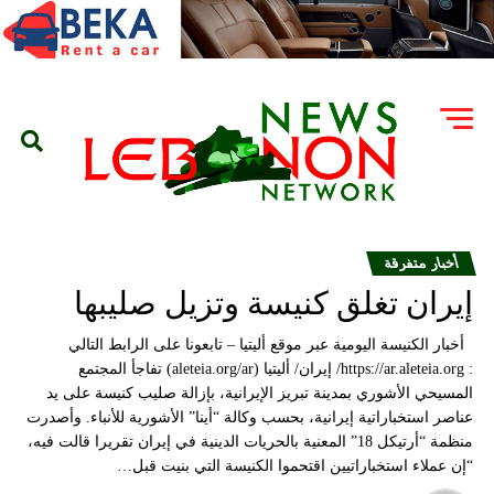
أخبار متفرقة
إيران تغلق كنيسة وتزيل صليبها
أخبار الكنيسة اليومية عبر موقع أليتيا – تابعونا على الرابط التالي
: https://ar.aleteia.org/ إيران/ أليتيا (aleteia.org/ar) تفاجأ المجتمع
المسيحي الأشوري بمدينة تبريز الإيرانية، بإزالة صليب كنيسة على يد
عناصر استخباراتية إيرانية، بحسب وكالة “أينا” الأشورية للأنباء. وأصدرت
منظمة “أرتيكل 18” المعنية بالحريات الدينية في إيران تقريرا قالت فيه،
“إن عملاء استخباراتيين اقتحموا الكنيسة التي بنيت قبل…