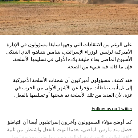
على الرغم من الانتقادات التي وجهها سابقا مسؤولون في الإدارة
الأميركية لرئيس الوزراء الإسرائيلي، بنيامين نتنياهو، الذي اشتكى
الأسبوع الماضي بطء حليفة بلاده الأولى في تسليمها الأسلحة،
فإن ما قاله فيه شيء من الصحة.
فقد كشف مسؤولون أميركيون أن شحنات الأسلحة الأميركية
إلى تل أبيب تباطأت مؤخرا عن الأشهر الأولى من الحرب في
غزة، لأن العديد من تلك الأسلحة تم شحنها أو تسليمها بالفعل.
Follow us on Twitter
كما أوضح هؤلاء المسؤولون وآخرون إسرائيليون أيضا أن التباطؤ
حصل منذ مارس الماضي، بعدما انتهت بالفعل واشنطن من تلبية
كافة الطلبات الإسرائيلية الحالية، حسب ما نقلت صحيفة “وول