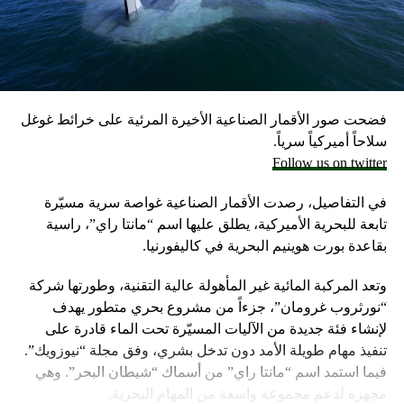
مسؤولون إسرائيليون حاليون وسابقون.
وكانت وزارة الخارجية أرجأت في مايو، فقط تسليم قنابل زنة
2000 رطل و500 رطل إلى إسرائيل بسبب مخاوف بشأن سقوط
ضحايا من المدنيين في مدينة رفح.
فضحت صور الأقمار الصناعية الأخيرة المرئية على خرائط غوغل
إلا أن نتنياهو خرج الأسبوع المضي بتصريحات نارية، ومفاجئة
سلاحاً أميركياً سرياً.
حول مماطلة أميركا في تسليم تل أبيب أسلحة
Follow us on twitter
ما أثار حفيظة البيت الأبيض الذي وصف تلك التصريحات بالمخيبة
في التفاصيل، رصدت الأقمار الصناعية غواصة سرية مسيّرة
للآمال.
تابعة للبحرية الأميركية، يطلق عليها اسم “مانتا راي”، راسية
بقاعدة بورت هوينيم البحرية في كاليفورنيا.
وتعد المركبة المائية غير المأهولة عالية التقنية، وطورتها شركة
“نورثروب غرومان”، جزءاً من مشروع بحري متطور يهدف
لإنشاء فئة جديدة من الآليات المسيّرة تحت الماء قادرة على
تنفيذ مهام طويلة الأمد دون تدخل بشري، وفق مجلة “نيوزويك”.
فيما استمد اسم “مانتا راي” من أسماك “شيطان البحر”. وهي
مجهزة لدعم مجموعة واسعة من المهام البحرية.