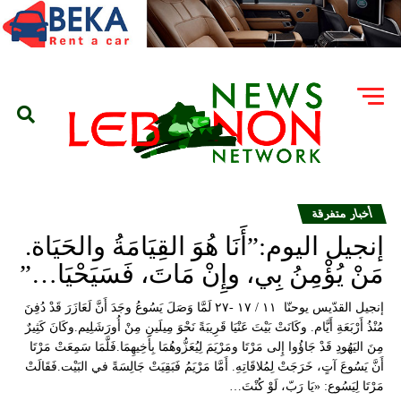
أخبار متفرقة
إنجيل اليوم:”أَنَا هُوَ القِيَامَةُ والحَيَاة.
مَنْ يُؤْمِنُ بِي، وإِنْ مَاتَ، فَسَيَحْيَا…”
إنجيل القدّيس يوحنّا ١١ / ١٧ -٢٧ لَمَّا وَصَلَ يَسُوعُ وجَدَ أَنَّ لَعَازَرَ قَدْ دُفِنَ
مُنْذُ أَرْبَعَةِ أَيَّام. وكَانَتْ بَيْتَ عَنْيَا قَرِيبَةً نَحْوَ مِيلَينِ مِنْ أُورَشَلِيم.وكَانَ كَثِيرٌ
مِنَ اليَهُودِ قَدْ جَاؤُوا إِلى مَرْتَا ومَرْيَمَ لِيُعَزُّوهُمَا بِأَخِيهِمَا.فَلَّمَا سَمِعَتْ مَرْتَا
أَنَّ يَسُوعَ آتٍ، خَرَجَتْ لِمُلاقَاتِهِ. أَمَّا مَرْيَمُ فَبَقِيَتْ جَالِسَةً في البَيْت.فَقَالَتْ
مَرْتَا لِيَسُوع: «يَا رَبّ، لَوْ كُنْتَ…