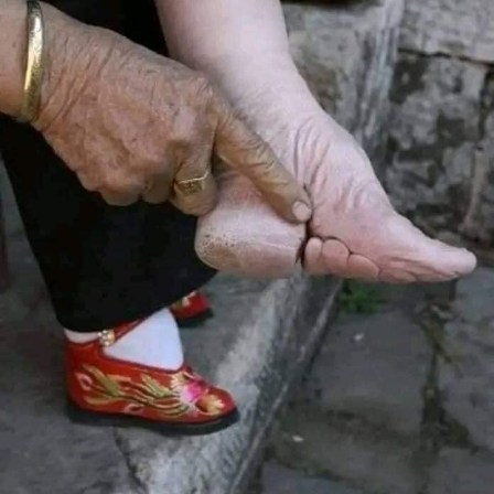
ولكن الذين ينعمون برحمة الله لن يذوقوا الموت أبداً.. من لبس
“عواطف الحنان واللطف والتواضع والوداعة والصبر..”(قولسي ٣
/ ١٢) يكون قد “اختارهم الرب وقدسهم وأحبهم..” وأصبحوا أبناء
القيامة..
أعطنا يا رب نعمة الإيمان بك، كي “نحتمل بَعضُنَا بعضاً ونصفح عن
بَعضنا كما صفحت أنت عنا.. ألبسنا يا رب ثوب المحبة ليكون لنا
رباط الكمال الذي يتخطى حدود الموت.. ويسود السلام على
قلوبنا ذاك السلام الذي إليه دعينا لنصير معك جسداً واحداً لأنك
أنت هو القيامة والحياة” (من وحي رسالة القديس بولس الى
قولسي ٣ / ١٣ – ١٥)
نهار مبارك