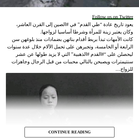
انضمّوا إلى هذه الصفحة التابعة لأليتيا لتصلكم أخبار اضطهادات
المسيحيين في الشرق والعالم
:
Follow us on Twitter
يعود تاريخ عادة “طي القدم” في #الصين إلى القرن العاشر،
ALETEIA
وكان يعتبر زينة للمرأة وشرطا أساسيا لزواجها.
كانت الأمهات تبدأ بربط أقدام بناتهن بضمادات منذ بلوغهن سن
العودة الى الصفحة الرئيسية
الرابعة أو الخامسة، وتجبرهن على تحمل الآلام خلال عدة سنوات
ليحصلن على “#القدم #الذهبية” التي لا يزيد طولها عن عشر
RELATED TOPICS:
سنتيمترات ويصبحن بالتالي محببات من قبل الرجال وجاهزات
UP NEX
للزواج…
لتأمّل بالإنجيل اليومي بصوت الخوري نسيم قسطون ليوم
الأربعاء من الأسبوع السادس من زمن الفصح في ٢٩ أيّار
٢٠١
DON'T MISS
أقوال أبائنا القديسين اليوم التاسع والعشرون من أيّار
CONTINUE READING