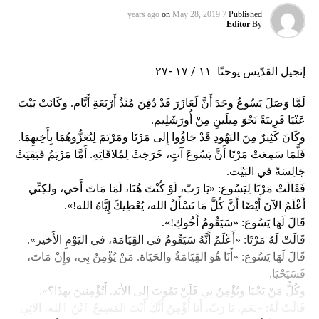
on
May 28, 2019
7 years ago
Published
Editor
By
إنجيل القدّيس يوحنّا ١١ / ١٧ -٢٧
لَمَّا وَصَلَ يَسُوعُ وجَدَ أَنَّ لَعَازَرَ قَدْ دُفِنَ مُنْذُ أَرْبَعَةِ أَيَّام. وكَانَتْ بَيْتَ
عَنْيَا قَرِيبَةً نَحْوَ مِيلَينِ مِنْ أُورَشَلِيم.
وكَانَ كَثِيرٌ مِنَ اليَهُودِ قَدْ جَاؤُوا إِلى مَرْتَا ومَرْيَمَ لِيُعَزُّوهُمَا بِأَخِيهِمَا.
فَلَّمَا سَمِعَتْ مَرْتَا أَنَّ يَسُوعَ آتٍ، خَرَجَتْ لِمُلاقَاتِهِ. أَمَّا مَرْيَمُ فَبَقِيَتْ
جَالِسَةً في البَيْت.
فَقَالَتْ مَرْتَا لِيَسُوع: «يَا رَبّ، لَوْ كُنْتَ هُنَا، لَمَا مَاتَ أَخي، ولكِنِّي
أَعْلَمُ الآنَ أَيْضًا أَنَّ كُلَّ مَا تَسْأَلُ الله، يُعْطِيكَ إِيَّاهُ الله!».
قَالَ لَهَا يَسُوع: «سَيَقُومُ أَخُوكِ!».
قَالَتْ لَهُ مَرْتَا: «أَعْلَمُ أَنَّهُ سَيَقُومُ في القِيَامَة، في اليَوْمِ الأَخير».
قَالَ لَهَا يَسُوع: «أَنَا هُوَ القِيَامَةُ والحَيَاة. مَنْ يُؤْمِنُ بِي، وإِنْ مَاتَ،
فَسَيَحْيَا.
وكُلُّ مَنْ يَحْيَا ويُؤْمِنُ بِي فَلَنْ يَمُوتَ إِلى الأَبَد. أَتُؤْمِنينَ بِهذَا؟».
قَالَتْ لَهُ: «نَعَم، يَا رَبّ، أَنَا أُؤْمِنُ أَنَّكَ أَنْتَ المَسِيحُ ٱبْنُ ٱلله، الآتِي