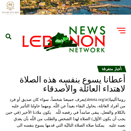
أخبار متفرقة
أعطانا يسوع بنفسه هذه الصلاة
لاهتداء العائلة والأصدقاء
روما/أليتيا(aleteia.org/ar)يعرف جميعنا شخصاً، سواء كان صديق أو فرد
من أفراد العائلة، يحاول البقاء بعيداً عن اللّه. ومهما حاولنا التأثير عليه
بالكلام والفعل، يبقى صامداً في رفضه للّه. يكون ملاذنا الأخير (في حين
يجب أن يكون الأوّل) الصلاة لهذا الشخص والطلب من اللّه بأن يغدق
نعمه عليه. يمكننا صلاة الصلاة التاليّة التي قدمها يسوع بنفسه الى