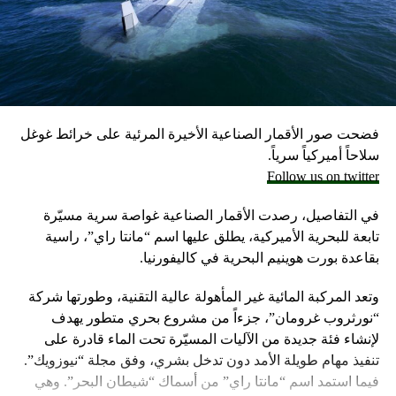
احتياطيا في حال نشوب حرب محتملة مع لبنان، وفق ما أكد
مسؤولون إسرائيليون حاليون وسابقون.
وكانت وزارة الخارجية أرجأت في مايو، فقط تسليم قنابل زنة
2000 رطل و500 رطل إلى إسرائيل بسبب مخاوف بشأن سقوط
ضحايا من المدنيين في مدينة رفح.
فضحت صور الأقمار الصناعية الأخيرة المرئية على خرائط غوغل
إلا أن نتنياهو خرج الأسبوع المضي بتصريحات نارية، ومفاجئة
سلاحاً أميركياً سرياً.
حول مماطلة أميركا في تسليم تل أبيب أسلحة
Follow us on twitter
ما أثار حفيظة البيت الأبيض الذي وصف تلك التصريحات بالمخيبة
في التفاصيل، رصدت الأقمار الصناعية غواصة سرية مسيّرة
للآمال.
تابعة للبحرية الأميركية، يطلق عليها اسم “مانتا راي”، راسية
بقاعدة بورت هوينيم البحرية في كاليفورنيا.
وتعد المركبة المائية غير المأهولة عالية التقنية، وطورتها شركة
“نورثروب غرومان”، جزءاً من مشروع بحري متطور يهدف
لإنشاء فئة جديدة من الآليات المسيّرة تحت الماء قادرة على
تنفيذ مهام طويلة الأمد دون تدخل بشري، وفق مجلة “نيوزويك”.
فيما استمد اسم “مانتا راي” من أسماك “شيطان البحر”. وهي