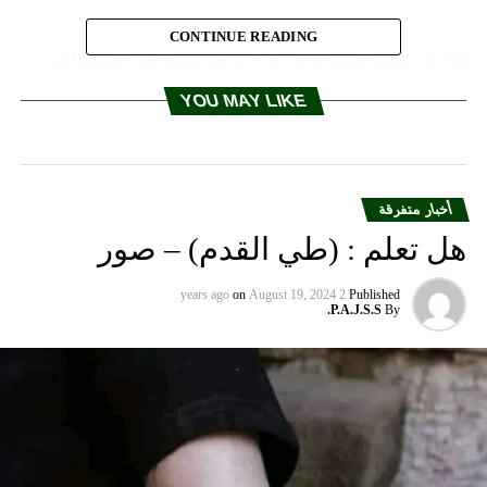
CONTINUE READING
قال لي يسوع اليوم “أرغب بأن تعرفي بعمق أكثر المحبة التي
تحرق قلبي للنفوس وسوف تفهمين ذلك عندما تتأملين
YOU MAY LIKE
بآلامي. اطلبي رحمتي باسم الخطأة فأنا أرغب بخلاصهم. عندما
تتلين هذه الصلاة بقلب صادق وايمان باسم خاطئ، اعطيه نعمة
الاهتداء. واليك الصلاة: “ي
ا أيها الدم والماء
للذان تدفقا من قلب
يسوع كنبع رحمة لنا، اننا نثق بكما
.”
أخبار متفرقة
هل تعلم : (طي القدم) – صور
إنها صلاة بسيطة تطلب من رحمة اللّه أن تحل على نفسٍ معيّنة.
on
August 19, 2024
2 years ago
Published
P.A.J.S.S.
By
وتجدر الإشارة الى أن الصلاة لا تضمن الاهتداء لمن يردد هذه
الصلاة كالببغاء. فتماماً كأي صلاة، على المرء أن يتلوها بقلب
صادق. أي وبكلمات أخرى، قلب متقد بالإيمان بأن اللّه قادر على
احداث المعجزات.