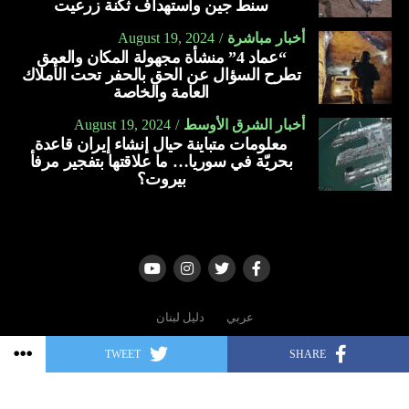
سنط جين واستهداف ثكنة زرعيت
أسلحة بقيمة تزيد على 23 مليار دولار منذ بدء الحرب في غزة،
ومن خلال “مانتا راي”، تسعى البحرية الأميركية إلى إنشاء
أخبار مباشرة
August 19, 2024
في أكتوبر الماضي (2023).
“عماد 4” منشأة مجهولة المكان والعمق
أسطول هجين، وتزويد البحارة ومشاة البحرية بالآلات الذكية
تطرح السؤال عن الحق بالحفر تحت الأملاك
ويواجه بايدن ضغوطا من التقدميين في حزبه الديمقراطي الذين
وأجهزة الاستشعار.
العامة والخاصة
دعوا إلى وقف تسليم الأسلحة لتل أبيب وسط ارتفاع وتيرة مقتل
العربية
المدنيين في غزة، إذ فاق عدد الضحايا 37.600.
أخبار الشرق الأوسط
August 19, 2024
معلومات متباينة حيال إنشاء إيران قاعدة
بحريّة في سوريا… ما علاقتها بتفجير مرفأ
العربية
بيروت؟
عربي
دليل لبنان
TWEET
SHARE
Copyright © 2006 - 2022 | All rights reserved