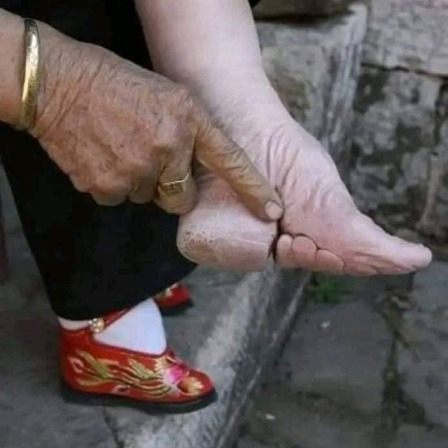
وعلينا أن نتذكر ان اللّه هو من يحرك في نهاية المطاف القلوب
واننا وعلى الرغم من كلّ نوايانا الحسنة لا نقوى على ذلك فهذا
ملعب اللّه.
العودة الى الصفحة الرئيسية
RELATED TOPICS:
UP NEX
لى ماذا تدعونا وثيقة التفاهم ؟
DON'T MISS
صور حصريّة: أمل العالم