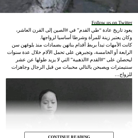
Follow us on Twitter
يعود تاريخ عادة “طي القدم” في #الصين إلى القرن العاشر،
وكان يعتبر زينة للمرأة وشرطا أساسيا لزواجها.
كانت الأمهات تبدأ بربط أقدام بناتهن بضمادات منذ بلوغهن سن
الرابعة أو الخامسة، وتجبرهن على تحمل الآلام خلال عدة سنوات
ليحصلن على “#القدم #الذهبية” التي لا يزيد طولها عن عشر
سنتيمترات ويصبحن بالتالي محببات من قبل الرجال وجاهزات
للزواج…
CONTINUE READING