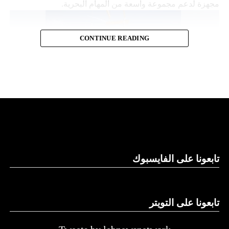
مجهزة لدعم مجموعة واسعة من المهام البحرية.
CONTINUE READING
قدرات توفير الطاقة
تابعونا على الفايسبوك
وتقول “نورثروب غرومان”، وهي تكتل للصناعات الجوية
والعسكرية، إن “مانتا راي” تعمل بشكل مستقل، ما يلغي الحاجة
إلى أي لوجستيات بشرية في الموقع. كما تتميز بقدرات توفير
الطاقة التي تسمح لها بالرسو في قاع البحر و”السبات” في حالة
تابعونا على التويتر
انخفاض الطاقة.