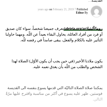
القديسة…
on
February 21, 2019
7 years ago
Published
Editor
By
روما/أليتيا
(aleteia.org/ar)
يعرف جميعنا شخصاً، سواء كان صديق
أو فرد من أفراد العائلة، يحاول البقاء بعيداً عن اللّه. ومهما حاولنا
التأثير عليه بالكلام والفعل، يبقى صامداً في رفضه للّه.
يكون ملاذنا الأخير (في حين يجب أن يكون الأوّل) الصلاة لهذا
الشخص والطلب من اللّه بأن يغدق نعمه عليه.
يمكننا صلاة الصلاة التاليّة التي قدمها يسوع بنفسه الى القديسة
فوستين. ظهر عليه يسوع في أكثر من مناسبة واقترح عليها مرّةً
التالي.