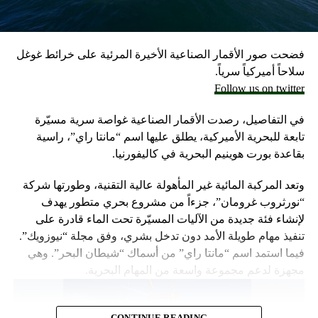
وكانت وزارة الخارجية أرجأت في مايو، فقط تسليم قنابل زنة
2000 رطل و500 رطل إلى إسرائيل بسبب مخاوف بشأن سقوط
ضحايا من المدنيين في مدينة رفح.
فضحت صور الأقمار الصناعية الأخيرة المرئية على خرائط غوغل
إلا أن نتنياهو خرج الأسبوع المضي بتصريحات نارية، ومفاجئة
سلاحاً أميركياً سرياً.
حول مماطلة أميركا في تسليم تل أبيب أسلحة
Follow us on twitter
ما أثار حفيظة البيت الأبيض الذي وصف تلك التصريحات بالمخيبة
في التفاصيل، رصدت الأقمار الصناعية غواصة سرية مسيّرة
للآمال.
تابعة للبحرية الأميركية، يطلق عليها اسم “مانتا راي”، راسية
بقاعدة بورت هوينيم البحرية في كاليفورنيا.
وتعد المركبة المائية غير المأهولة عالية التقنية، وطورتها شركة
“نورثروب غرومان”، جزءاً من مشروع بحري متطور يهدف
لإنشاء فئة جديدة من الآليات المسيّرة تحت الماء قادرة على
تنفيذ مهام طويلة الأمد دون تدخل بشري، وفق مجلة “نيوزويك”.
فيما استمد اسم “مانتا راي” من أسماك “شيطان البحر”. وهي
مجهزة لدعم مجموعة واسعة من المهام البحرية.
CONTINUE READING