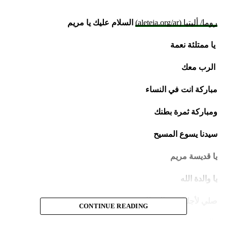
روما/ أليتيا (aleteia.org/ar)
السلام عليك يا مريم
يا ممتلئة نعمة
الرب معك
مباركة انت في النساء
ومباركة ثمرة بطنك
سيدنا يسوع المسيح
يا قديسة مريم
يا والدة الله
صلي لأجلنا نحن الخطاة
CONTINUE READING
الآن وفي ساعة موتنا.