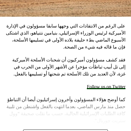
على الرغم من الانتقادات التي وجهها سابقا مسؤولون في الإدارة
الأميركية لرئيس الوزراء الإسرائيلي، بنيامين نتنياهو، الذي اشتكى
الأسبوع الماضي بطء حليفة بلاده الأولى في تسليمها الأسلحة،
فإن ما قاله فيه شيء من الصحة.
فقد كشف مسؤولون أميركيون أن شحنات الأسلحة الأميركية
إلى تل أبيب تباطأت مؤخرا عن الأشهر الأولى من الحرب في
غزة، لأن العديد من تلك الأسلحة تم شحنها أو تسليمها بالفعل.
Follow us on Twitter
كما أوضح هؤلاء المسؤولون وآخرون إسرائيليون أيضا أن التباطؤ
حصل منذ مارس الماضي، بعدما انتهت بالفعل واشنطن من تلبية
كافة الطلبات الإسرائيلية الحالية، حسب ما نقلت صحيفة “وول
ستريت جورنال”.