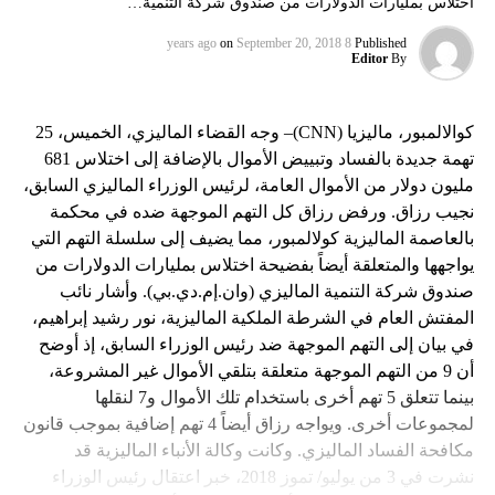
اختلاس بمليارات الدولارات من صندوق شركة التنمية…
on
September 20, 2018
8 years ago
Published
Editor
By
كوالالمبور، ماليزيا (CNN)– وجه القضاء الماليزي، الخميس، 25
تهمة جديدة بالفساد وتبييض الأموال بالإضافة إلى اختلاس 681
مليون دولار من الأموال العامة، لرئيس الوزراء الماليزي السابق،
نجيب رزاق. ورفض رزاق كل التهم الموجهة ضده في محكمة
بالعاصمة الماليزية كولالمبور، مما يضيف إلى سلسلة التهم التي
يواجهها والمتعلقة أيضاً بفضيحة اختلاس بمليارات الدولارات من
صندوق شركة التنمية الماليزي (وان.إم.دي.بي). وأشار نائب
المفتش العام في الشرطة الملكية الماليزية، نور رشيد إبراهيم،
في بيان إلى التهم الموجهة ضد رئيس الوزراء السابق، إذ أوضح
أن 9 من التهم الموجهة متعلقة بتلقي الأموال غير المشروعة،
بينما تتعلق 5 تهم أخرى باستخدام تلك الأموال و7 لنقلها
لمجموعات أخرى. ويواجه رزاق أيضاً 4 تهم إضافية بموجب قانون
مكافحة الفساد الماليزي. وكانت وكالة الأنباء الماليزية قد
نشرت في 3 من يوليو/ تموز 2018، خبر اعتقال رئيس الوزراء