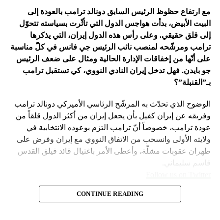
في اعتقاد متابعين عن كثب للداخل الأميركي أنّ انسحاب بايدن
مع ارتفاع حظوظ الرئيس السابق دونالد ترامب بالعودة إلى
فتح باباً كبيراً على تحوّلات جذرية في السياسة الأميركية وتعاطي
البيت الأبيض، بدأت هواجس الدول التي تأثّرت بسياسته تتحوّل
إسرائيل معها، أبرزها:
إلى قلق حقيقي. وعلى رأس هذه الدول إيران، التي يذكرها
ترامب ومرشّحه لمنصب نائب الرئيس جي فانس في كلّ مناسبة
على أنّها من إخفاقات الإدارة الحالية ومثال على ضعف الرئيس
جو بايدن. فهل تدخل إيران النادي النووي، كي تستقبل ترامب
بـ”القنبلة”؟
الوضوح الذي تحدّث به المرشّح الرئاسي الأميركي دونالد ترامب
وفريقه عن إيران كفيل بأن يجعل إيران من أكثر الدول قلقاً من
عودة ترامب، خصوصاً أنّ ترامب التزم بوعوده الانتخابية في
ولايته الأولى وانسحب من الاتفاق النووي مع إيران وفرض على
طهران عقوبات مشلّة، وأعطى الأمر باغتيال قائد فيلق القدس
قاسم سليماني.
Follow us on Twitter
– نهاية عهد منظومة حوله آمنت بإمكان الاتفاق مع إيران. وهي
CONTINUE READING
مع ارتفاع حظوظ الرئيس السابق
امتداد لعهد باراك أوباما واتفاقه مع طهران على الملف النووي
في 2015.