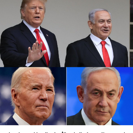
كما أوقفت عدة شركات طيران دولية أخرى رحلاتها من وإلى
إسرائيل ولبنان والأردن والعراق وإيران، على خلفية تصاعد التوتر
في المنطقة، بعد مقتل رئيس المكتب السياسي لحماس في
طهران، ومقتل مسؤول عسكري بارز في الحزب بغارة إسرائيلية
على بيروت أواخر تموز الماضي.
وأعلنت شركة لوفتهانزا الألمانية، الاثنين الماضي، أنها ستوقف
جميع رحلاتها إلى إسرائيل وعمان وبيروت وطهران وأربيل في
العراق حتى يوم الاثنين المقبل بناء على “تحليل أمني حالي”.
وفي نيسان الماضي أغلقت إسرائيل مجالها الجوي لمدة سبع
ساعات، بسبب الهجوم المكثف بالطائرات المسيرة والصواريخ
الذي شنته إيران على إسرائيل، ردا على غارة إسرائيلية على
سفارة طهران في دمشق قتل فيها 16 شخصًا منهم مسؤول
إيراني كبير في فيلق القدس.
وتسود حالة من التوترات الأمنية في إسرائيل بعد أن أعلنت
اغتيال القائد العسكري البارز بـ”الحزب” فؤاد شكر في غارة