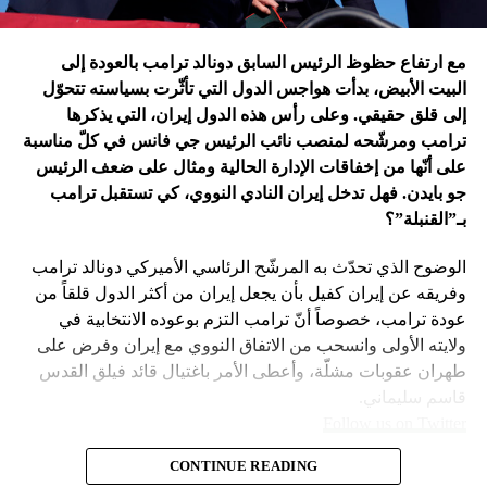
في اعتقاد متابعين عن كثب للداخل الأميركي أنّ انسحاب بايدن
مع ارتفاع حظوظ الرئيس السابق دونالد ترامب بالعودة إلى
فتح باباً كبيراً على تحوّلات جذرية في السياسة الأميركية وتعاطي
البيت الأبيض، بدأت هواجس الدول التي تأثّرت بسياسته تتحوّل
إسرائيل معها، أبرزها:
إلى قلق حقيقي. وعلى رأس هذه الدول إيران، التي يذكرها
ترامب ومرشّحه لمنصب نائب الرئيس جي فانس في كلّ مناسبة
على أنّها من إخفاقات الإدارة الحالية ومثال على ضعف الرئيس
جو بايدن. فهل تدخل إيران النادي النووي، كي تستقبل ترامب
بـ”القنبلة”؟
الوضوح الذي تحدّث به المرشّح الرئاسي الأميركي دونالد ترامب
وفريقه عن إيران كفيل بأن يجعل إيران من أكثر الدول قلقاً من
عودة ترامب، خصوصاً أنّ ترامب التزم بوعوده الانتخابية في
ولايته الأولى وانسحب من الاتفاق النووي مع إيران وفرض على
طهران عقوبات مشلّة، وأعطى الأمر باغتيال قائد فيلق القدس
قاسم سليماني.
Follow us on Twitter
– نهاية عهد منظومة حوله آمنت بإمكان الاتفاق مع إيران. وهي
CONTINUE READING
مع ارتفاع حظوظ الرئيس السابق
امتداد لعهد باراك أوباما واتفاقه مع طهران على الملف النووي