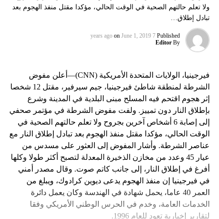
ولا تعلم حالتهم الصحية في الوقت الحالي، مؤكدا مقتل منفذ الهجوم بعد
تبادل إطلاق…
on
June 1, 2019
7 years ago
Published
Editor
By
فيرجينيا، الولايات المتحدة الأمريكية (CNN)—أعلن مفوض
الشرطة لمنطقة شاطئ فيرجينيا، جيم سيرفير، مقتل 12 شخصا
إثر هجوم اقتحم فيه المسلح مبنى البلدية في المدينة وشرع
بإطلاق النار دون تمييز. ولفت مفوض الشرطة في مؤتمر صحفي
إلى إصابة 6 أشخاص آخرين بجروح ولا تعلم حالتهم الصحية في
الوقت الحالي، مؤكدا مقتل منفذ الهجوم بعد تبادل إطلاق النار مع
عناصر الشرطة. وأشار المفوض إلى العثور على مسدس من
عيار 45 وعدد من مخازن الذخيرة المعدلة لتصبح أكثر طولا وكلها
أفرغ في إطلاق النار، إلى جانب كاتم صوت. وقال مصدر أمني
في فيرجينيا إن منفذ الهجوم يدعى ديوين كرادوك، ويبلغ من
العمر 40 عاما، يحمل شهادة في الهندسة وكان يعمل دائرة
الخدمات العامة، وخدم في الحرس الوطني الأمريكي وفقا
لتقارير إخبارية تعود للعام 1996.