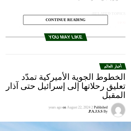
RELATED TOPICS:
CONTINUE READING
UP NEX
اهد.. انقاذ طفل من ذوي الاحتياجات الخاصة بين سيارات
سرعة
YOU MAY LIKE
DON'T MISS
ميركل وبومبيو يبحثان “التصرفات العدائية لإيران” وبرنامجها
النووي
أخبار العالم
الخطوط الجوية الأميركية تمدّد
تعليق رحلاتها إلى إسرائيل حتى آذار
المقبل
on
August 22, 2024
2 years ago
Published
P.A.J.S.S.
By