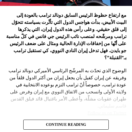
في اعتقاد متابعين عن كثب للداخل الأميركي أنّ انسحاب بايدن
مع ارتفاع حظوظ الرئيس السابق دونالد ترامب بالعودة إلى
فتح باباً كبيراً على تحوّلات جذرية في السياسة الأميركية وتعاطي
البيت الأبيض، بدأت هواجس الدول التي تأثّرت بسياسته تتحوّل
إسرائيل معها، أبرزها:
إلى قلق حقيقي. وعلى رأس هذه الدول إيران، التي يذكرها
ترامب ومرشّحه لمنصب نائب الرئيس جي فانس في كلّ مناسبة
على أنّها من إخفاقات الإدارة الحالية ومثال على ضعف الرئيس
جو بايدن. فهل تدخل إيران النادي النووي، كي تستقبل ترامب
بـ”القنبلة”؟
الوضوح الذي تحدّث به المرشّح الرئاسي الأميركي دونالد ترامب
وفريقه عن إيران كفيل بأن يجعل إيران من أكثر الدول قلقاً من
عودة ترامب، خصوصاً أنّ ترامب التزم بوعوده الانتخابية في
ولايته الأولى وانسحب من الاتفاق النووي مع إيران وفرض على
طهران عقوبات مشلّة، وأعطى الأمر باغتيال قائد فيلق القدس
قاسم سليماني.
Follow us on Twitter
– نهاية عهد منظومة حوله آمنت بإمكان الاتفاق مع إيران. وهي
CONTINUE READING
مع ارتفاع حظوظ الرئيس السابق
امتداد لعهد باراك أوباما واتفاقه مع طهران على الملف النووي