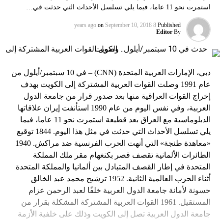
استمرت نحو 11 عاما، فيما يلي تسلسل الأحداث التي حدثت في…
on
September 10, 2018
8 years ago
Published
Editor
By
‫دبي، الإمارات العربية المتحدة (CNN) – في 10 سبتمبر/أيلول من
عام 1991 وصلت القوات العربية المشتركة إلى الكويت بهدف
إخراج القوات العراقية منها بعد صدور قرار من جامعة الدول
العربية، وفي نفس اليوم من عام 1990 استأنفت إيران علاقاتها
الدبلوماسية مع العراق بعد قطيعة استمرت نحو 11 عاما، فيما
يلي تسلسل الأحداث التي حدثت في مثل هذا اليوم.‬ ‫1844‬ توقيع
الطائرات الألمانية تقصف قصر بكنغهام مقر ملك المملكة
المتحدة في إطار القصف المتبادل بين ألمانيا والمملكة المتحدة
أثناء الحرب العالمية الثانية. ‫1952‬ ترشيح محمد عبد الخالق
حسونة لأمانة جامعة الدول العربية خلفًا لعبد الرحمن عزام
المستقيل. ‫1961‬ القوات العربية المشتركة المشكلة بقرار من
جامعة الدول العربية تصل إلى الكويت وذلك على خلفية الأزمة