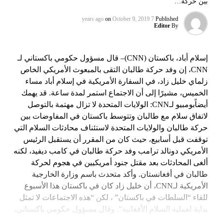
بين حركة…
on
October 9, 2019
7 years ago
Published
Editor
By
إسلام أباد، باكستان (CNN)– قال مسؤول حكومي باكستاني لـ
CNN، إن وفد حركة طالبان التقى بالمبعوث الأمريكي الخاص
زلماي خليل زاد، في السفارة الأمريكية في إسلام أباد مساء
الخميس، مشيرًا إلى أن الاجتماع استمر لمدة ساعة. قد يهمك
أيضاًبومبيو لـCNN: الولايات المتحدة لا تزال مهتمة بالتوصل
لاتفاق سلام مع طالبان وتتوسط باكستان في المفاوضات بين
حركة طالبان والولايات المتحدة لاستئناف محادثات السلام التي
توقفت قبل أسابيع، حيث كان من المقرر أن يستقبل الرئيس
الأمريكي دونالد ترامب وفد حركة طالبان في كامب ديفيد، لكنه
ألغى المحادثات بعد مقتل جنود أمريكيين في هجوم لحركة
طالبان في أفغانستان. وأكد متحدث باسم وزارة الخارجية
الأمريكية لـCNN، أن خليل زاد كان في باكستان هذا الأسبوع
للقاء “السلطات في باكستان” ، لكن “هذه الاجتماعات لا تمثل
بداية لعملية السلام الأفغانية”. وقال مسؤول حكومي باكستاني،