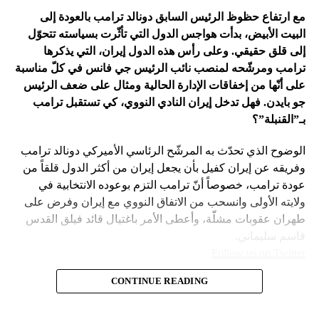
في اعتقاد متابعين عن كثب للداخل الأميركي أنّ انسحاب بايدن
مع ارتفاع حظوظ الرئيس السابق دونالد ترامب بالعودة إلى
فتح باباً كبيراً على تحوّلات جذرية في السياسة الأميركية وتعاطي
البيت الأبيض، بدأت هواجس الدول التي تأثّرت بسياسته تتحوّل
إسرائيل معها، أبرزها:
إلى قلق حقيقي. وعلى رأس هذه الدول إيران، التي يذكرها
ترامب ومرشّحه لمنصب نائب الرئيس جي فانس في كلّ مناسبة
على أنّها من إخفاقات الإدارة الحالية ومثال على ضعف الرئيس
جو بايدن. فهل تدخل إيران النادي النووي، كي تستقبل ترامب
بـ”القنبلة”؟
الوضوح الذي تحدّث به المرشّح الرئاسي الأميركي دونالد ترامب
وفريقه عن إيران كفيل بأن يجعل إيران من أكثر الدول قلقاً من
عودة ترامب، خصوصاً أنّ ترامب التزم بوعوده الانتخابية في
ولايته الأولى وانسحب من الاتفاق النووي مع إيران وفرض على
طهران عقوبات مشلّة، وأعطى الأمر باغتيال قائد فيلق القدس
قاسم سليماني.
Follow us on Twitter
– نهاية عهد منظومة حوله آمنت بإمكان الاتفاق مع إيران. وهي
CONTINUE READING
مع ارتفاع حظوظ الرئيس السابق
امتداد لعهد باراك أوباما واتفاقه مع طهران على الملف النووي
في 2015.