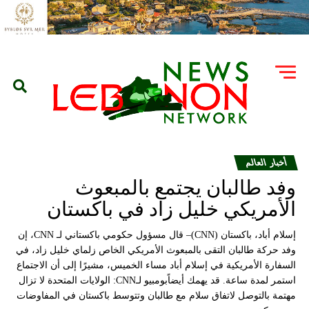
أخبار العالم
وفد طالبان يجتمع بالمبعوث
الأمريكي خليل زاد في باكستان
إسلام أباد، باكستان (CNN)– قال مسؤول حكومي باكستاني لـ CNN، إن
وفد حركة طالبان التقى بالمبعوث الأمريكي الخاص زلماي خليل زاد، في
السفارة الأمريكية في إسلام أباد مساء الخميس، مشيرًا إلى أن الاجتماع
استمر لمدة ساعة. قد يهمك أيضاًبومبيو لـCNN: الولايات المتحدة لا تزال
مهتمة بالتوصل لاتفاق سلام مع طالبان وتتوسط باكستان في المفاوضات