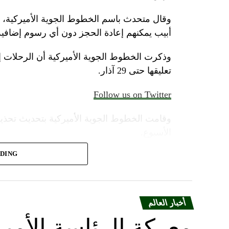
وقال متحدث باسم الخطوط الجوية الأميركية، الأ
أبيب يمكنهم إعادة الحجز دون أي رسوم إضافية
وذكرت الخطوط الجوية الأميركية أن الرحلات 
تعليقها حتى 29 آذار.
Follow us on Twitter
وقامت الخطوط الجوية الأميركية بتحديث تحذير
الأسبوع.
ADING
وأضاف المتحدث “سنواصل العمل بشكل وثيق م
المسافرين بين إسرائيل والمدن الأوروبية التي ت
أخبار العالم
أوقفت شركة يونايتد إيرلاينز خدماتها إلى أجل
معركة الرئاسة الأم