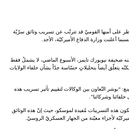
اطر على أمنها القوميّ قد تترتّب عن تسريب وثائق سرّيّة
بما أعلنت وزارة الدفاع الأميركيّة، الأحد.
نه صحيفة نيويورك تايمز، الأسبوع الماضي، لا يشملُ فقط
لكنّه يتعلّق أيضاً بتحليلاتٍ حسّاسة جدّاً بشأن حلفاء الولايات
غ: “بوشر التّعاون بين الوكالات لتقييم تأثير تسريب هذه
 حلفائنا وشركائنا”.
ون هذه التسريبات مُفيدة لموسكو، حيث إنّ هذه الوثائق
ركيّة لأجزاء معيّنة من الجهاز العسكريّ الروسيّ.