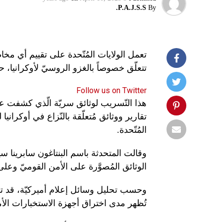
P.A.J.S.S.
By
تعمل الولايات المُتّحدة على تقييم أي مخ
تتعلّق خصوصاً بالغزو الروسيّ لأوكرانيا، حس
Follow us on Twitter
هذا التّسريب لوثائق سريّة الّذي كشفت ع
تقارير ووثائق مُتعلّقة بالنّزاع في أوكرانيا 
المُتّحدة.
وقالت المتحدثة باسم البنتاغون سابرينا سين
الوثائق المُصوَّرة على الأمن القوميّ وعلى
وحسب تحليل وسائل إعلام أميركيّة، قد تك
تُظهر مدى اختراق أجهزة الاستخبارات الأمي