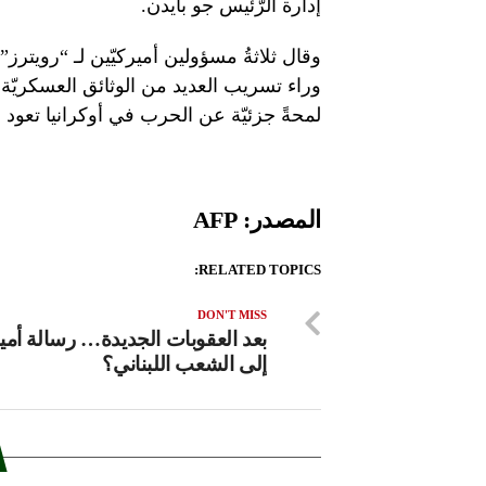
إدارة الرّئيس جو بايدن.
وقال ثلاثةُ مسؤولين أميركيّين لـ “رويترز”
وراء تسريب العديد من الوثائق العسكريّة ا
لمحةً جزئيّة عن الحرب في أوكرانيا تعو
المصدر: AFP
RELATED TOPICS:
DON'T MISS
بعد العقوبات الجديدة… رسالة أمي
إلى الشعب اللبناني؟