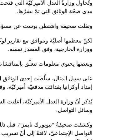
وتُحاول وزارةُ العدل الأميركيّة التي فتح
مدى صحّة الوثائق التي تمّ نشرُها.
ونقلت صحيفة واشنطن بوست عن مسؤولين أ
لكنّ معظمها أصليّة وتتوافق مع تقارير لوكا
ووزارة الخارجية، وفق المصدر نفسه.
وبعضها يحتوي معلومات تتعلّق بالمناقشات ا
على سبيل المثال، سلّطت إحدى الوثائق ال
إمداد أوكرانيا بقذائف مدفعيّة أميركيّة، وف
يُذكر أنّ وزارة العدل الأميركيّة، أعلنت ال
وسائل التواصل.
وكشفت صحيفةُ “نيويورك تايمز”، قبل ذلك،
التواصل الإجتماعيّ، لافتةً إلى أنّ تسريب الوث