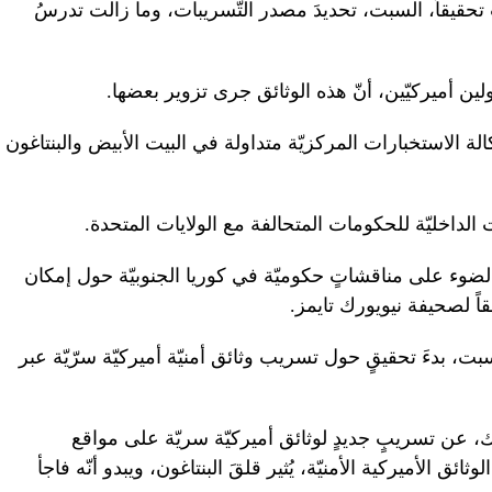
ت تحقيقاً، السبت، تحديدَ مصدر التّسريبات، وما زالت تدرسُ
ميركيّين، أنّ هذه الوثائق جرى تزوير بعضها.
لة الاستخبارات المركزيّة متداولة في البيت الأبيض والبنتاغون
لداخليّة للحكومات المتحالفة مع الولايات المتحدة.
ضوء على مناقشاتٍ حكوميّة في كوريا الجنوبيّة حول إمكان
قاً لصحيفة نيويورك تايمز.
سبت، بدءَ تحقيقٍ حول تسريب وثائق أمنيّة أميركيّة سرّيّة عبر
 عن تسريبٍ جديدٍ لوثائق أميركيّة سريّة على مواقع
ائق الأميركية الأمنيّة، يُثير قلقَ البنتاغون، ويبدو أنّه فاجأ