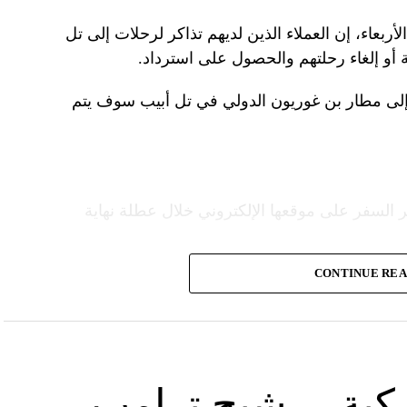
ربعاء، إن العملاء الذين لديهم تذاكر لرحلات إلى تل
 أو إلغاء رحلتهم والحصول على استرداد.
إلى مطار بن غوريون الدولي في تل أبيب سوف يتم
 السفر على موقعها الإلكتروني خلال عطلة نهاية
CONTINUE RE
ع شركات الطيران الشريكة لمساعدة العملاء
قدم خدماتها إلى الولايات المتحدة”.
ومددت شركة دلتا إيرلاينز تعليق رحلاتها إلى إسرائيل حتى 30 أيلول المقبل من 31 آب الحالي. كما
 غير مسمى.
يركية… شبح ترامب