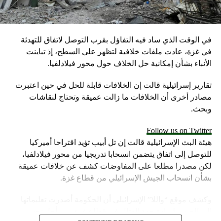
بتزويد الجيش التركي بمقاتلات أمريكية من نوع “F-35” في حال
حصول أنقرة على المنظومات الروسية، فيما وصفت تركيا هذا
المطلب بالابتزاز وتعهدت بالرد على واشنطن حال إقدامها على
في الوقت الذي ساد فيه التفاؤل بقرب التوصل لاتفاق للتهدئة
اتخاذ هذه الخطوة.
في غزة، عادت ملفات خلافية لتظهر على السطح، إذ تباينت
الأنباء بشأن إمكانية حل الخلاف حول محور فيلادلفيا.
المصدر: رويترز + وكالات
تقارير إسرائيلية قالت إن الخلافات قابلة للحل في حين اعتبرت
RELATED TOPICS:
مصادر أخرى أن الخلافات ما زالت عميقة وتحتاج لنقاشات
وبحث.
UP NEX
حف أمريكية: كيم خدع ترامب في سنغافورة!
Follow us on Twitter
DON'T MISS
هيئة البث الإسرائيلية قالت إن تل أبيب تؤيد اقتراحا أميركيا
ترامب يستمتع برفقة العدو كيم!
للتوصل إلى اتفاق يتضمن انسحابا تدريجيا من محور فيلادلفيا،
لكن مصدرا مطلعا على المفاوضات كشف عن خلافات عميقة
بشأن انسحاب الجيش الإسرائيلي من قطاع غزة.
وكشف موقع “واللا” الإسرائيلي أن الحكومة أصدرت تعليماتها
إلى الجيش لزيادة حدة القتال في قطاع غزة، من أجل تحسين