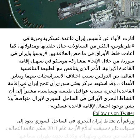
كما وقال بيان من مكتب نتنياهو إنه مصر على بقاء القوات
الإسرائيلية في محور فيلادلفيا “لمنع الإرهابيين من إعادة
التسلح”.
أثارت الأنباء عن تأسيس إيران قاعدة عسكرية بحرية في
وفي هذا السياق، قال الكاتب والباحث السياسي الفلسطيني
#طرطوس، الكثير من التساؤلات حيال خلفياتها ومدلولاتها، كما
جمال زقوت في حديث لـ”سكاي نيوز عربية”:
أعادت خلط الأوراق في ما خص العلاقة بين #روسيا وإيران في
سوريا، من خلال الإيحاء بمشاركة موسكو في تسهيل إقامة
حماس ليست عقبة في المفاوضات وأي حديث من هذا
القاعدة الإيرانية، الأمر الذي يتناقض مع الطبيعة التنافسية
القبيل تجني على الموقف الفلسطيني.
القائمة بين الدولتين بسبب اختلاف الاستراتيجيات بينهما وتغاير
المعضلة الأساسية هي أن نتنياهو يعرض المجتمع
الأهداف. وقد استبعد مركز بحثي سوري أن تنجح إيران في إقامة
الإسرائيلي والمنطقة للخطر.
القاعدة البحرية بسبب عراقيل طبيعية وسياسية، مشيراً إلى أن
النشاط البحري الإيراني في الساحل السوري لايزال متواضعاً ولا
حماس وافقت على الإطار الرئيسي الذي قدمه جو بايدن
يشي بوجود احتمال لإقامة قاعدة عسكرية.
وقالت إنها وافقت على تصورات يوليو.
Follow us on Twitter
حماس تدرك أن وقف إطلاق النار مصلحة لفلسطين
ورغم أن نشاط إيران البحري في الساحل السوري يعود إلى
والمنطقة.
سنوات غابرة سبقت اندلاع الأزمة عام 2011 بحكم علاقة التحالف
برنامج نتنياهو لا يريد السلام في المنطقة، وهو من سمح
القائمة بين دمشق وطهران، وكذلك تجديد طهران مساعيها