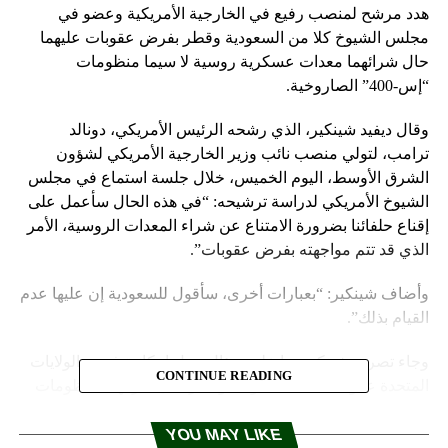
هدد مرشح لمنصب رفيع في الخارجية الأمريكية وعضو في
مجلس الشيوخ كلا من السعودية وقطر بفرض عقوبات عليهما
حال شرائهما معدات عسكرية روسية لا سيما منظومات
“إس-400” الصاروخية.
وقال ديفيد شينكير، الذي رشحه الرئيس الأمريكي، دونالد
ترامب، لتولي منصب نائب وزير الخارجية الأمريكي لشؤون
الشرق الأوسط، اليوم الخميس، خلال جلسة استماع في مجلس
الشيوخ الأمريكي لدراسة ترشيحه: “في هذه الحال سأعمل على
إقناع حلفائنا بضرورة الامتناع عن شراء المعدات الروسية، الأمر
الذي قد تتم مواجهته بفرض عقوبات”.
وأضاف شينكير: “بعبارات أخرى، سأقول للسعودية إن عليها عدم
القيام بذلك”.
وجاء تصريح شينكير ردا على سؤال حول إمكانية فرض الولايات
CONTINUE READING
المتحدة عقوبات على السعودية وقطر حال شرائهما منظومات
“إس-400” الصاروخية الروسية.
YOU MAY LIKE