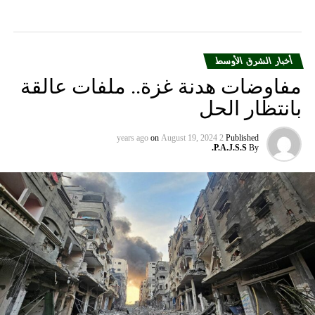
وأكد شينكير أن الولايات المتحدة ستعمل على تطبيق عقوبات
ضد السعودية وقطر حال حصولهما على “إس-400″، وكذلك على
مصر، التي أعلنت عن نيتها شراء 50 مقاتلة و46 مروحية روسية،
وذلك وفقا لـ”قانون التصدي للأعداء من خلال العقوبات”، الذي
أخبار الشرق الأوسط
تبناه الكونغرس في عام 2016 لتشديد الضغط على روسيا.
مفاوضات هدنة غزة.. ملفات عالقة
وخلال جلسة الاستماع قال كبير الديمقراطيين في لجنة العلاقات
بانتظار الحل
الدولية بمجلس الشيوخ، السيناتور بوب ميندز، متوجها إلى
شينكير: “سنضغط بشدة في مسألة تطبيق هذه العقوبات حال
on
August 19, 2024
2 years ago
Published
P.A.J.S.S.
By
اختيار تلك الأطراف ذلك (شراء الأسلحة الروسية). ونأمل في أن
تلتزم أنت بهذا الموقف خلال أداء دورك”.
ورد شينكير بالقول: “بالطبع، يا سيناتور!”.
ويأتي هذا التصريح في الوقت الذي تعمل فيه الولايات المتحدة
بالضغط على تركيا، التي أبرمت سابقا صفقة مع روسيا حول
شراء بطاريتين من منظومات “إس-400” الصاروخية للدفاع
الجوي.
وهددت الولايات المتحدة الحكومة التركية بإلغاء الاتفاق الخاص