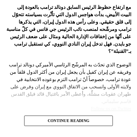
في اعتقاد متابعين عن كثب للداخل الأميركي أنّ انسحاب بايدن
مع ارتفاع حظوظ الرئيس السابق دونالد ترامب بالعودة إلى
فتح باباً كبيراً على تحوّلات جذرية في السياسة الأميركية وتعاطي
البيت الأبيض، بدأت هواجس الدول التي تأثّرت بسياسته تتحوّل
إسرائيل معها، أبرزها:
إلى قلق حقيقي. وعلى رأس هذه الدول إيران، التي يذكرها
ترامب ومرشّحه لمنصب نائب الرئيس جي فانس في كلّ مناسبة
على أنّها من إخفاقات الإدارة الحالية ومثال على ضعف الرئيس
جو بايدن. فهل تدخل إيران النادي النووي، كي تستقبل ترامب
بـ”القنبلة”؟
الوضوح الذي تحدّث به المرشّح الرئاسي الأميركي دونالد ترامب
وفريقه عن إيران كفيل بأن يجعل إيران من أكثر الدول قلقاً من
عودة ترامب، خصوصاً أنّ ترامب التزم بوعوده الانتخابية في
ولايته الأولى وانسحب من الاتفاق النووي مع إيران وفرض على
طهران عقوبات مشلّة، وأعطى الأمر باغتيال قائد فيلق القدس
قاسم سليماني.
Follow us on Twitter
– نهاية عهد منظومة حوله آمنت بإمكان الاتفاق مع إيران. وهي
CONTINUE READING
مع ارتفاع حظوظ الرئيس السابق
امتداد لعهد باراك أوباما واتفاقه مع طهران على الملف النووي
في 2015.