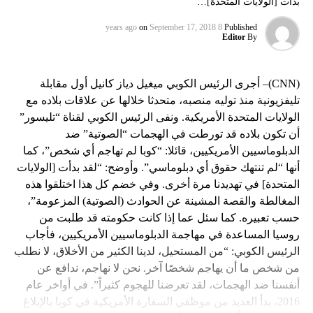
بدأت [الولايات المتحدة]…
on
September 17, 2018
8 years ago
Published
Editor
By
(CNN)– أجرى الرئيس الكوبي ميغيل دياز كانيل أول مقابلة
تليفزيونية منذ توليه منصبه، متحدثا خلالها عن علاقات بلاده مع
الولايات المتحدة الأمريكية. ونفى الرئيس الكوبي لقناة “تليسور”
أن تكون بلاده قد تورطت في الهجمات “الصوتية” ضد
الدبلوماسيين الأمريكيين، قائلا: “كوبا لم تهاجم أي شخص”، كما
أنها “لم تنتهك حقوق أي دبلوماسي”. وأوضح: “لقد بدأت [الولايات
المتحدة] في تهديدنا مرة أخرى. وفي خضم كل هذا اختلقوا هذه
المغالطة والقصة المشينة عن الحوادث (الصوتية) المزعومة”،
حسب تعبيره. كما سئل عما إذا كانت حكومته قد طلبت من
روسيا المساعدة في مهاجمة الدبلوماسيين الأمريكيين، فأجاب
الرئيس الكوبي: “من المستحيل، لدينا الكثير من الأخلاق، لا نطلب
من شخص ما أن يهاجم شخصًا آخر. نحن لا نهاجم، ندافع عن
أنفسنا ضد الهجمات، لقد تعرضنا للهجوم كثيراً”. في أواخر عام
2016، بدأ العديد من موظفي السفارة الأمريكية في كوبا بالإبلاغ