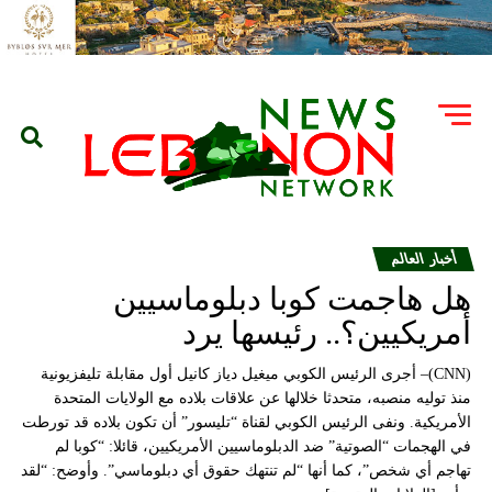
أخبار العالم
هل هاجمت كوبا دبلوماسيين
أمريكيين؟.. رئيسها يرد
(CNN)– أجرى الرئيس الكوبي ميغيل دياز كانيل أول مقابلة تليفزيونية
منذ توليه منصبه، متحدثا خلالها عن علاقات بلاده مع الولايات المتحدة
الأمريكية. ونفى الرئيس الكوبي لقناة “تليسور” أن تكون بلاده قد تورطت
في الهجمات “الصوتية” ضد الدبلوماسيين الأمريكيين، قائلا: “كوبا لم
تهاجم أي شخص”، كما أنها “لم تنتهك حقوق أي دبلوماسي”. وأوضح: “لقد