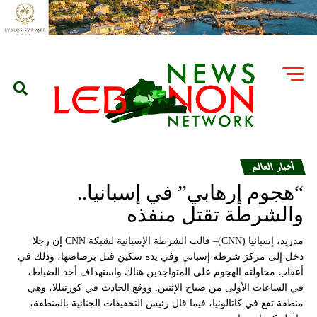
أخبار العالم
“هجوم إرهابي” في إسبانيا..
والشرطة تقتل منفذه
مدريد، إسبانيا (CNN)– قالت الشرطة الإسبانية لشبكة CNN إن رجلا
دخل إلى مركز شرطة إسباني وفي يده سكين قتل برصاصها، وذلك في
أعقاب محاولته الهجوم على المتواجدين هناك واستهداف أحد الضباط،
في الساعات الأولى من صباح الإثنين. ووقع الحادث في كورنيللا، وهي
منطقة تقع في كاتالونيا، فيما قال رئيس التحقيقات الجنائية بالمنطقة،