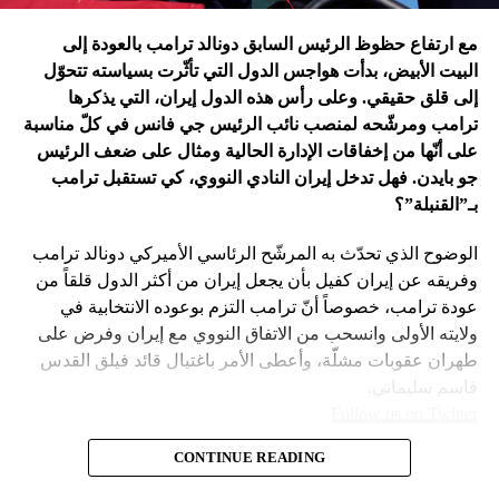
في اعتقاد متابعين عن كثب للداخل الأميركي أنّ انسحاب بايدن
مع ارتفاع حظوظ الرئيس السابق دونالد ترامب بالعودة إلى
فتح باباً كبيراً على تحوّلات جذرية في السياسة الأميركية وتعاطي
البيت الأبيض، بدأت هواجس الدول التي تأثّرت بسياسته تتحوّل
إسرائيل معها، أبرزها:
إلى قلق حقيقي. وعلى رأس هذه الدول إيران، التي يذكرها
ترامب ومرشّحه لمنصب نائب الرئيس جي فانس في كلّ مناسبة
على أنّها من إخفاقات الإدارة الحالية ومثال على ضعف الرئيس
جو بايدن. فهل تدخل إيران النادي النووي، كي تستقبل ترامب
بـ”القنبلة”؟
الوضوح الذي تحدّث به المرشّح الرئاسي الأميركي دونالد ترامب
وفريقه عن إيران كفيل بأن يجعل إيران من أكثر الدول قلقاً من
عودة ترامب، خصوصاً أنّ ترامب التزم بوعوده الانتخابية في
ولايته الأولى وانسحب من الاتفاق النووي مع إيران وفرض على
طهران عقوبات مشلّة، وأعطى الأمر باغتيال قائد فيلق القدس
قاسم سليماني.
Follow us on Twitter
– نهاية عهد منظومة حوله آمنت بإمكان الاتفاق مع إيران. وهي
CONTINUE READING
مع ارتفاع حظوظ الرئيس السابق
امتداد لعهد باراك أوباما واتفاقه مع طهران على الملف النووي