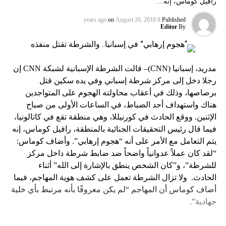
رافيل كوماس، إنه…
on
August 20, 2018
8 years ago
Published
Editor
By
مدريد، إسبانيا (CNN)– قالت الشرطة الإسبانية لشبكة CNN إن
رجلا دخل إلى مركز شرطة إسباني وفي يده سكين قتل
برصاصها، وذلك في أعقاب محاولته الهجوم على المتواجدين
هناك واستهداف أحد الضباط، في الساعات الأولى من صباح
الإثنين. ووقع الحادث في كورنيللا، وهي منطقة تقع في كاتالونيا،
فيما قال رئيس التحقيقات الجنائية بالمنطقة، رافيل كوماس، إنه
يتم التعامل مع الأمر على أنه “هجوم إرهابي”. وأضاف كوماس:
“لقد كان عملاً عدوانياً واضحاً ضد ضابط شرطة داخل مركز
للشرطة”، و”كان الشخص ينطق بالإشارة إلى الله” أثناء
الحادث. ولا تزال الشرطة تعمل على كشف هوية المهاجم، فيما
أضاف كوماس أن المهاجم “لم يكن معروفًا بأنه مرتبط بأي خلية
جهادية”.